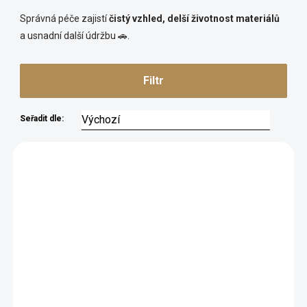
Správná péče zajistí
čistý vzhled, delší životnost materiálů
a usnadní další údržbu 🚗.
Filtr
Seřadit dle:
5182
TIP