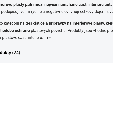
riérové plasty patří mezi nejvíce namáhané části interiéru auta
 podepisují velmi rychle a negativně ovlivňují celkový dojem z v
to kategorii najdeš
čističe a přípravky na interiérové plasty
, kte
uhodobé ochraně
plastových povrchů. Produkty jsou vhodné pr
í plastové části interiéru. 🧽✨
dukty
(24)
P
TIP
6330