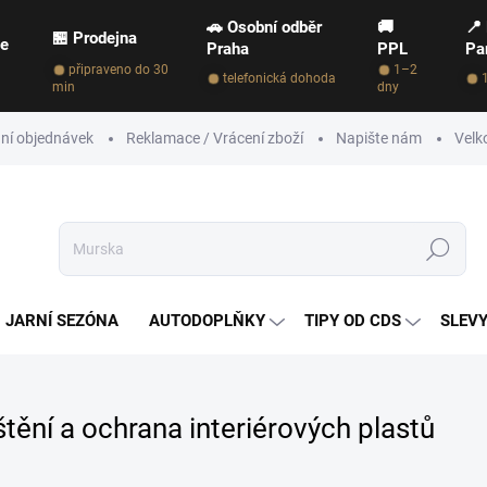
🚗 Osobní odběr
🚚
📍
🏪 Prodejna
ce
Praha
PPL
Pa
připraveno do 30
1–2
telefonická dohoda
min
dny
ní objednávek
Reklamace / Vrácení zboží
Napište nám
Velk
Hledat
JARNÍ SEZÓNA
AUTODOPLŇKY
TIPY OD CDS
SLEVY
štění a ochrana interiérových plastů