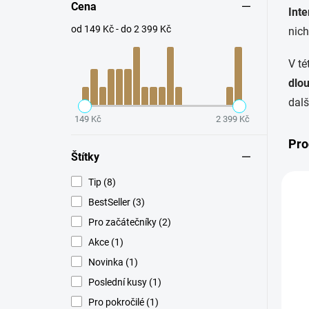
Cena
Inte
od 149 Kč - do 2 399 Kč
nich
V té
dlo
dalš
149 Kč
2 399 Kč
Pro
Štítky
Tip (8)
TI
BestSeller (3)
Pro začátečníky (2)
Akce (1)
Novinka (1)
Poslední kusy (1)
Pro pokročilé (1)