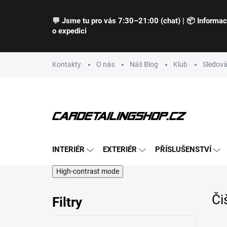
Přejít
na
💬 Jsme tu pro vás 7:30–21:00 (chat) | 📦 Informa
obsah
o expedici
Kontakty
O nás
Náš Blog
Klub
Sledová
INTERIÉR
EXTERIÉR
PŘÍSLUŠENSTVÍ
High-contrast mode
Či
Filtry