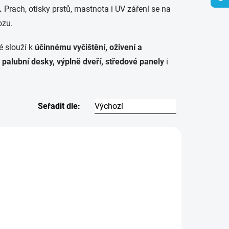
.
Prach, otisky prstů, mastnota i UV záření se na
ozu.
ré slouží k
účinnému vyčištění, oživení a
o
palubní desky, výplně dveří, středové panely
i
Seřadit dle:
TIP
5675
6329