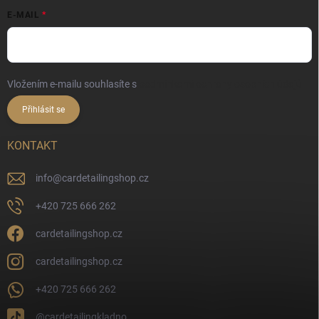
E-MAIL
Vložením e-mailu souhlasíte s
podmínkami ochrany osobních údajů
Přihlásit se
KONTAKT
info
@
cardetailingshop.cz
+420 725 666 262
cardetailingshop.cz
cardetailingshop.cz
+420 725 666 262
@cardetailingkladno