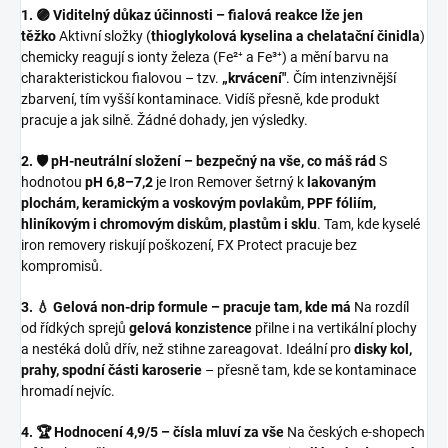
1. 🟣 Viditelný důkaz účinnosti – fialová reakce lže jen
těžko
Aktivní složky (
thioglykolová kyselina a chelatační činidla
)
chemicky reagují s ionty železa (Fe²⁺ a Fe³⁺) a mění barvu na
charakteristickou fialovou – tzv.
„krvácení"
. Čím intenzivnější
zbarvení, tím vyšší kontaminace. Vidíš přesně, kde produkt
pracuje a jak silně. Žádné dohady, jen výsledky.
2. 🛡️ pH-neutrální složení – bezpečný na vše, co máš rád
S
hodnotou
pH 6,8–7,2
je Iron Remover šetrný k
lakovaným
plochám, keramickým a voskovým povlakům, PPF fóliím,
hliníkovým i chromovým diskům, plastům i sklu
. Tam, kde kyselé
iron removery riskují poškození, FX Protect pracuje bez
kompromisů.
3. 💧 Gelová non-drip formule – pracuje tam, kde má
Na rozdíl
od řídkých sprejů
gelová konzistence
přilne i na vertikální plochy
a nestéká dolů dřív, než stihne zareagovat. Ideální pro
disky kol,
prahy, spodní části karoserie
– přesně tam, kde se kontaminace
hromadí nejvíc.
4. 🏆 Hodnocení 4,9/5 – čísla mluví za vše
Na českých e-shopech