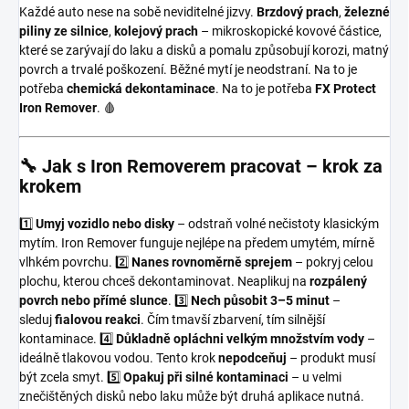
Každé auto nese na sobě neviditelné jizvy.
Brzdový prach
,
železné
piliny ze silnice
,
kolejový prach
– mikroskopické kovové částice,
které se zarývají do laku a disků a pomalu způsobují korozi, matný
povrch a trvalé poškození. Běžné mytí je neodstraní. Na to je
potřeba
chemická dekontaminace
. Na to je potřeba
FX Protect
Iron Remover
. 🩸
🔧 Jak s Iron Removerem pracovat – krok za
krokem
1️⃣
Umyj vozidlo nebo disky
– odstraň volné nečistoty klasickým
mytím. Iron Remover funguje nejlépe na předem umytém, mírně
vlhkém povrchu. 2️⃣
Nanes rovnoměrně sprejem
– pokryj celou
plochu, kterou chceš dekontaminovat. Neaplikuj na
rozpálený
povrch nebo přímé slunce
. 3️⃣
Nech působit 3–5 minut
–
sleduj
fialovou reakci
. Čím tmavší zbarvení, tím silnější
kontaminace. 4️⃣
Důkladně opláchni velkým množstvím vody
–
ideálně tlakovou vodou. Tento krok
nepodceňuj
– produkt musí
být zcela smyt. 5️⃣
Opakuj při silné kontaminaci
– u velmi
znečištěných disků nebo laku může být druhá aplikace nutná.