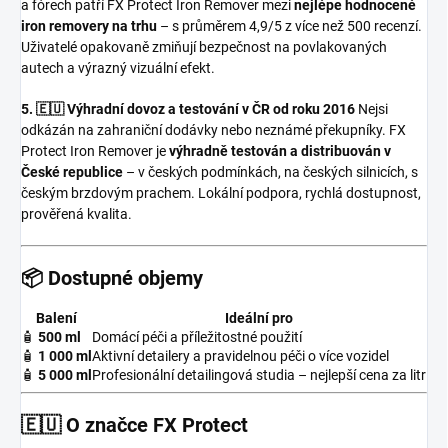
a fórech patří FX Protect Iron Remover mezi
nejlépe hodnocené
iron removery na trhu
– s průměrem 4,9/5 z více než 500 recenzí.
Uživatelé opakovaně zmiňují bezpečnost na povlakovaných
autech a výrazný vizuální efekt.
5. 🇪🇺 Výhradní dovoz a testování v ČR od roku 2016
Nejsi
odkázán na zahraniční dodávky nebo neznámé překupníky. FX
Protect Iron Remover je
výhradně testován a distribuován v
České republice
– v českých podmínkách, na českých silnicích, s
českým brzdovým prachem. Lokální podpora, rychlá dostupnost,
prověřená kvalita.
📦 Dostupné objemy
Balení
Ideální pro
🧴
500 ml
Domácí péči a příležitostné použití
🧴
1 000 ml
Aktivní detailery a pravidelnou péči o více vozidel
🧴
5 000 ml
Profesionální detailingová studia – nejlepší cena za litr
🇪🇺 O značce FX Protect