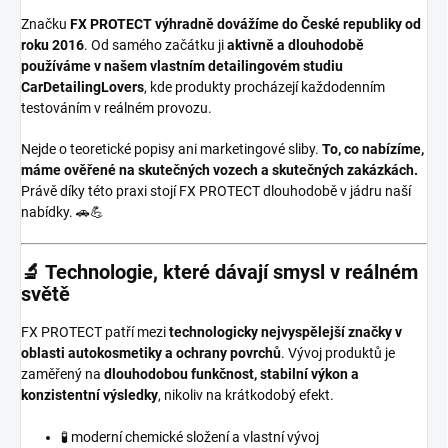
Značku
FX PROTECT
výhradně dovážíme do České republiky od
roku 2016
. Od samého začátku ji
aktivně a dlouhodobě
používáme v našem vlastním detailingovém studiu
CarDetailingLovers
, kde produkty procházejí každodenním
testováním v reálném provozu.
Nejde o teoretické popisy ani marketingové sliby.
To, co nabízíme,
máme ověřené na skutečných vozech a skutečných zakázkách.
Právě díky této praxi stojí FX PROTECT dlouhodobě v jádru naší
nabídky. 🚗💪
🔬 Technologie, které dávají smysl v reálném
světě
FX PROTECT patří mezi
technologicky nejvyspělejší značky v
oblasti autokosmetiky a ochrany povrchů
. Vývoj produktů je
zaměřený na
dlouhodobou funkčnost, stabilní výkon a
konzistentní výsledky
, nikoliv na krátkodobý efekt.
🧪 moderní chemické složení a vlastní vývoj