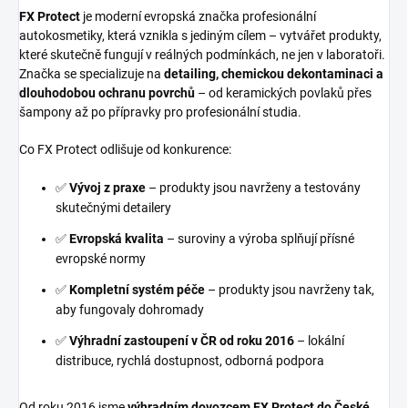
FX Protect
je moderní evropská značka profesionální
autokosmetiky, která vznikla s jediným cílem – vytvářet produkty,
které skutečně fungují v reálných podmínkách, ne jen v laboratoři.
Značka se specializuje na
detailing, chemickou dekontaminaci a
dlouhodobou ochranu povrchů
– od keramických povlaků přes
šampony až po přípravky pro profesionální studia.
Co FX Protect odlišuje od konkurence:
✅
Vývoj z praxe
– produkty jsou navrženy a testovány
skutečnými detailery
✅
Evropská kvalita
– suroviny a výroba splňují přísné
evropské normy
✅
Kompletní systém péče
– produkty jsou navrženy tak,
aby fungovaly dohromady
✅
Výhradní zastoupení v ČR od roku 2016
– lokální
distribuce, rychlá dostupnost, odborná podpora
Od roku 2016 jsme
výhradním dovozcem FX Protect do České