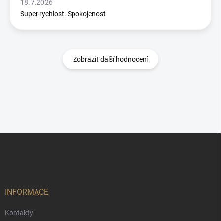
18.7.2026
Super rychlost. Spokojenost
Zobrazit další hodnocení
Z
á
p
a
t
í
INFORMACE
Kontakty