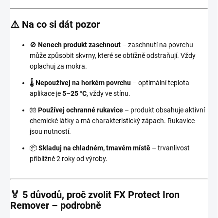
⚠️ Na co si dát pozor
🚫
Nenech produkt zaschnout
– zaschnutí na povrchu
může způsobit skvrny, které se obtížně odstraňují. Vždy
oplachuj za mokra.
🌡️
Nepoužívej na horkém povrchu
– optimální teplota
aplikace je
5–25 °C
, vždy ve stínu.
🧤
Používej ochranné rukavice
– produkt obsahuje aktivní
chemické látky a má charakteristický zápach. Rukavice
jsou nutností.
📦
Skladuj na chladném, tmavém místě
– trvanlivost
přibližně 2 roky od výroby.
🏅 5 důvodů, proč zvolit FX Protect Iron
Remover – podrobně