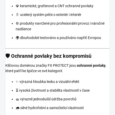
💎 keramické, grafenové a CNT ochranné povlaky
🚿 ucelený systém péče o exteriér i interiér
⚙️ produkty navržené pro profesionální provoz i náročné
nadšence
🌍 dlouhodobě testováno a používáno napříč Evropou
🛡️ Ochranné povlaky bez kompromisů
Klíčovou doménou značky FX PROTECT jsou
ochranné povlaky
,
které patří ke špičce ve své kategorii:
✨ výrazná hloubka lesku a vizuální efekt
⏳ vysoká životnost a stabilita vlastností v čase
🧽 výrazně jednodušší údržba povrchů
🌧️ silné hydrofobní a samočisticí vlastnosti