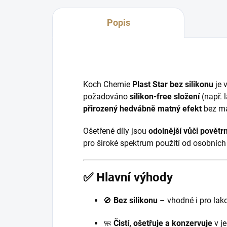
Popis
Koch Chemie
Plast Star bez silikonu
je 
požadováno
silikon-free složení
(např. 
přirozený hedvábně matný efekt
bez ma
Ošetřené díly jsou
odolnější vůči povětr
pro široké spektrum použití od osobních
✅ Hlavní výhody
🚫
Bez silikonu
– vhodné i pro lak
🧼
Čistí, ošetřuje a konzervuje
v j