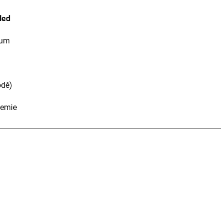
led
gum
odě)
hemie