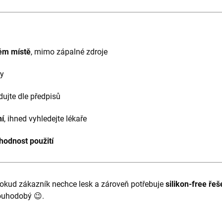
ém místě
, mimo zápalné zdroje
ry
vidujte dle předpisů
ní
, ihned vyhledejte lékaře
hodnost použití
, pokud zákazník nechce lesk a zároveň potřebuje
silikon-free řeš
louhodobý 😉.