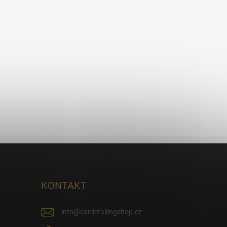
KONTAKT
info
@
cardetailingshop.cz