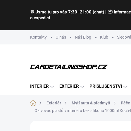
Přejít
na
💬 Jsme tu pro vás 7:30–21:00 (chat) | 📦 Informa
obsah
o expedici
Kontakty
O nás
Náš Blog
Klub
Sledová
INTERIÉR
EXTERIÉR
PŘÍSLUŠENSTVÍ
Domů
Exteriér
Mytí auta & předmytí
Péče 
Oživovač plastů v interiéru bez silikonu 1000ml Koch-P
Neohodnoceno
Podrobnosti hodnocení
Z