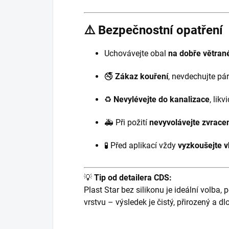
⚠️ Bezpečnostní opatření
Uchovávejte obal
na dobře větran
🚭
Zákaz kouření
, nevdechujte pá
♻️
Nevylévejte do kanalizace
, lik
🚑 Při požití
nevyvolávejte zvrace
🧪 Před aplikací vždy
vyzkoušejte v
💡
Tip od detailera CDS:
Plast Star bez silikonu je ideální volba
vrstvu – výsledek je čistý, přirozený a d