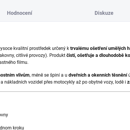
Hodnocení
Diskuze
vysoce kvalitní prostředek určený k
trvalému ošetření umělých 
lakovny, citlivé provozy). Produkt
čistí, ošetřuje a dlouhodobě k
stného filmu.
nostním vlivům
, méně se špiní a u
dveřních a okenních těsnění
ú
 a nákladních vozidel přes motocykly až po obytné vozy, lodě i
z
ovny
ednom kroku