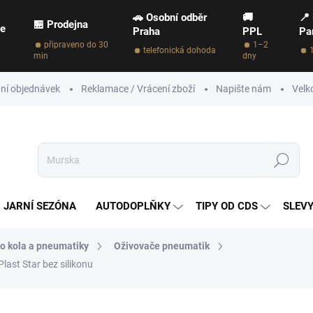
🚗 Osobní odběr
🚚
📍
🏪 Prodejna
ce
Praha
PPL
Pa
připraveno do 30
1–2
telefonická dohoda
min
dny
ní objednávek
Reklamace / Vrácení zboží
Napište nám
Velk
Hledat
JARNÍ SEZÓNA
AUTODOPLŇKY
TIPY OD CDS
SLEVY
o kola a pneumatiky
Oživovače pneumatik
last Star bez silikonu
NAČKA:
KOCH