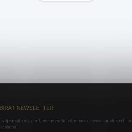
BÍRAT NEWSLETTER
 svůj e-mail a my vám budeme zasílat informace o nových produktech na
 e-shopu.