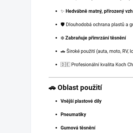
✨
Hedvábně matný, přirozený vzh
🛡️ Dlouhodobá ochrana plastů a 
❄️
Zabraňuje přimrzání těsnění
🚗 Široké použití (auta, moto, RV, l
🇩🇪 Profesionální kvalita Koch C
🚗 Oblast použití
Vnější plastové díly
Pneumatiky
Gumová těsnění