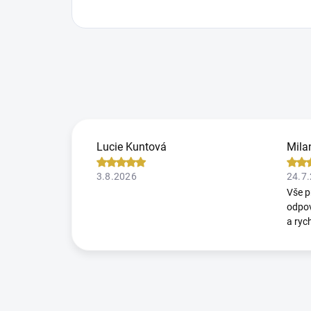
Lucie Kuntová
Mila
3.8.2026
24.7
Vše p
odpov
a ryc