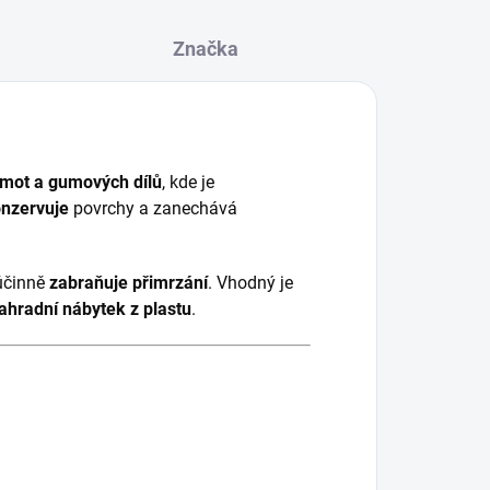
Značka
hmot a gumových dílů
, kde je
onzervuje
povrchy a zanechává
činně
zabraňuje přimrzání
. Vhodný je
ahradní nábytek z plastu
.