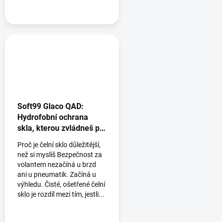
Soft99 Glaco QAD:
Hydrofobní ochrana
skla, kterou zvládneš při
běžném mytí auta 🚗💧
Proč je čelní sklo důležitější,
než si myslíš Bezpečnost za
volantem nezačíná u brzd
ani u pneumatik. Začíná u
výhledu. Čisté, ošetřené čelní
sklo je rozdíl mezi tím, jestli...