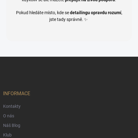
Pokud hledáte místo, kde se
detailingu opravdu rozumí
,
jste tady správně. ✨
Z
á
p
a
t
í
INFORMACE
Kontakty
O nás
Náš Blog
Klub