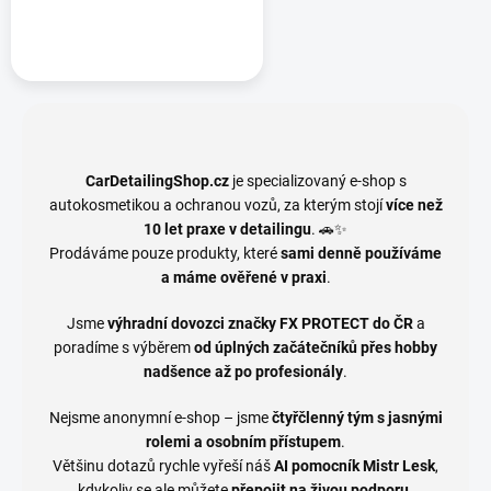
CarDetailingShop.cz
je specializovaný e-shop s
autokosmetikou a ochranou vozů, za kterým stojí
více než
10 let praxe v detailingu
. 🚗✨
Prodáváme pouze produkty, které
sami denně používáme
a máme ověřené v praxi
.
Jsme
výhradní dovozci značky FX PROTECT do ČR
a
poradíme s výběrem
od úplných začátečníků přes hobby
nadšence až po profesionály
.
Nejsme anonymní e-shop – jsme
čtyřčlenný tým s jasnými
rolemi a osobním přístupem
.
Většinu dotazů rychle vyřeší náš
AI pomocník Mistr Lesk
,
kdykoliv se ale můžete
přepojit na živou podporu
.