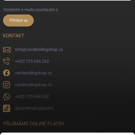
Vložením e-mailu souhlasíte s
podmínkami ochrany osobních údajů
Přihlásit se
KONTAKT
info
@
cardetailingshop.cz
+420 725 666 262
cardetailingshop.cz
cardetailingshop.cz
+420 725 666 262
@cardetailingkladno
PŘIJÍMÁME ONLINE PLATBY