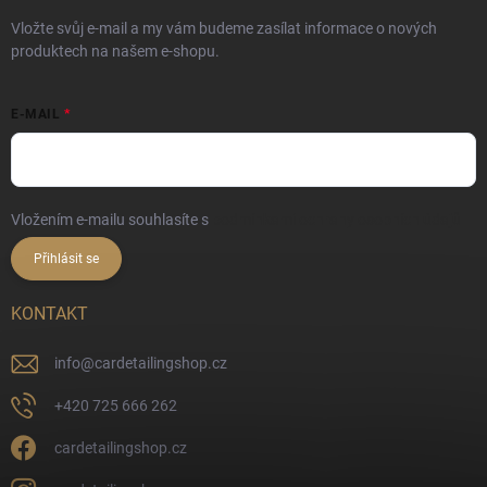
Vložte svůj e-mail a my vám budeme zasílat informace o nových
produktech na našem e-shopu.
E-MAIL
Vložením e-mailu souhlasíte s
podmínkami ochrany osobních údajů
Přihlásit se
KONTAKT
info
@
cardetailingshop.cz
+420 725 666 262
cardetailingshop.cz