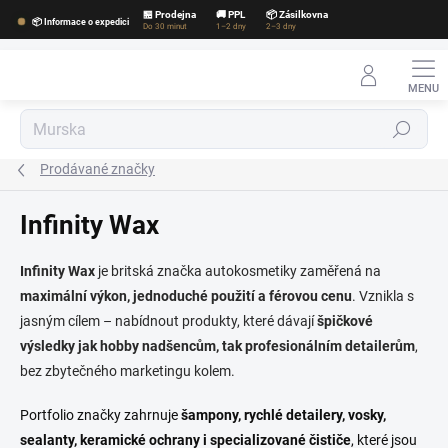
Přejít
🏪 Prodejna
🚚 PPL
📦 Zásilkovna
📦 Informace o expedici
na
Do 30 minut
1–2 dny
2–3 dny
obsah
Hledat
Prodávané značky
Infinity Wax
Infinity Wax
je britská značka autokosmetiky zaměřená na
maximální výkon, jednoduché použití a férovou cenu
. Vznikla s
jasným cílem – nabídnout produkty, které dávají
špičkové
výsledky jak hobby nadšencům, tak profesionálním detailerům
,
bez zbytečného marketingu kolem.
Portfolio značky zahrnuje
šampony, rychlé detailery, vosky,
sealanty, keramické ochrany i specializované čističe
, které jsou