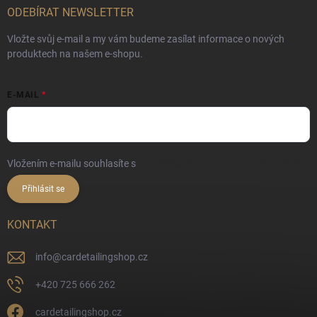
ODEBÍRAT NEWSLETTER
Vložte svůj e-mail a my vám budeme zasílat informace o nových
produktech na našem e-shopu.
E-MAIL
Vložením e-mailu souhlasíte s
podmínkami ochrany osobních údajů
Přihlásit se
KONTAKT
info
@
cardetailingshop.cz
+420 725 666 262
cardetailingshop.cz