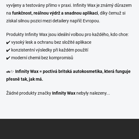
vyvíjeny a testovány přímo v praxi. Infinity Wax je známý důrazem
na
funkčnost, reálnou výdrž a snadnou aplikaci
, díky čemuž si
získal silnou pozici mezi detailery napříč Evropou.
Produkty Infinity Wax jsou ideální volbou pro každého, kdo chce:
✔️ vysoký lesk a ochranu bez složité aplikace
✔️ konzistentní výsledky při každém použití
✔️ moderní chemii bez kompromisů
🚗✨
Infinity Wax = poctivá britská autokosmetika, která funguje
přesně tak, jak má.
Žádné produkty značky
Infinity Wax
nebyly nalezeny...
Z
á
p