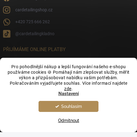
cardetailingshop.cz
+420 725 666 262
@cardetailingkladno
PŘIJÍMÁME ONLINE PLATBY
Pro pohodlnější nákup a lepší fungování našeho e-shopu
používáme cookies 🍪 Pomáhají nám zlepšovat služby, měřit
výkon a přizpůsobovat nabídku vašim potřebám.
FACEBOOK
Pokračováním vyjadřujete souhlas. Více informací najdete
zde
.
Nastavení
Souhlasím
Odmítnout
Copyright 2026
CarDetailingShop.cz
. Všechna práva vyhrazena.
Upravit
nastavení cookies
Vytvořil Shoptet