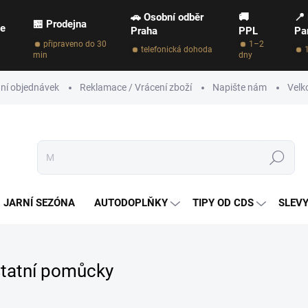
🚗 Osobní odběr
🚚
📍
🏪 Prodejna
ce
Praha
PPL
Pa
připraveno do 30
1–2
telefonická dohoda
min
dny
ní objednávek
Reklamace / Vrácení zboží
Napište nám
Velk
Hledat
JARNÍ SEZÓNA
AUTODOPLŇKY
TIPY OD CDS
SLEVY
tatní pomůcky