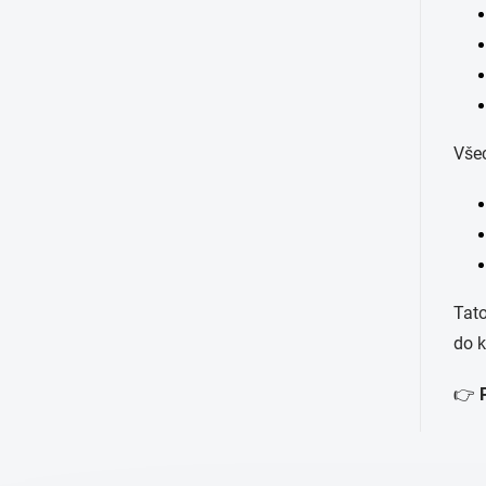
Všec
Tato
do k
👉