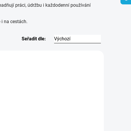
snadňují práci, údržbu i každodenní používání
 i na cestách.
Seřadit dle:
TIP
8544
8232
abka
Profesionální 3dílná
sada dlouhých rázových
NED K