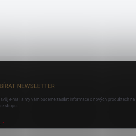
BÍRAT NEWSLETTER
 svůj e-mail a my vám budeme zasílat informace o nových produktech na
 e-shopu.
L