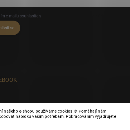
ím e-mailu souhlasíte s
podmínkami ochrany osobních údajů
hlásit se
EBOOK
ání našeho e-shopu používáme cookies 🍪 Pomáhají nám
působovat nabídku vašim potřebám. Pokračováním vyjadřujete
yhrazena.
Upravit nastavení cookies