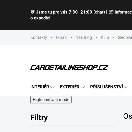
Přejít
na
💬 Jsme tu pro vás 7:30–21:00 (chat) | 📦 Informa
obsah
o expedici
Kontakty
O nás
Náš Blog
Klub
Sledová
INTERIÉR
EXTERIÉR
PŘÍSLUŠENSTVÍ
High-contrast mode
Os
Filtry