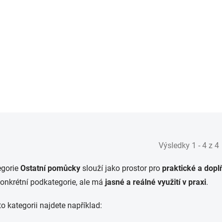
Carbon Collective-Knee
Saver Kneeling Pad
609 Kč
503 Kč bez DPH
OBJEDNÁNO U DODAVATELE
Do košíku
Výsledky 1 - 4 z 4
egorie
Ostatní pomůcky
slouží jako prostor pro
praktické a dop
onkrétní podkategorie, ale má
jasné a reálné využití v praxi
.
to kategorii najdete například: