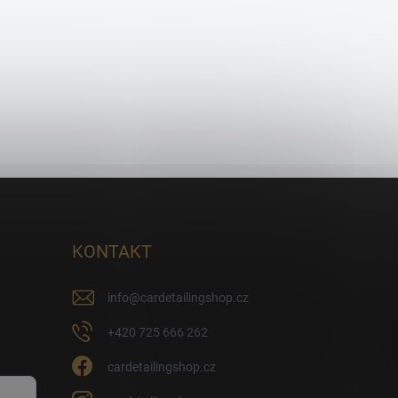
KONTAKT
info
@
cardetailingshop.cz
+420 725 666 262
cardetailingshop.cz