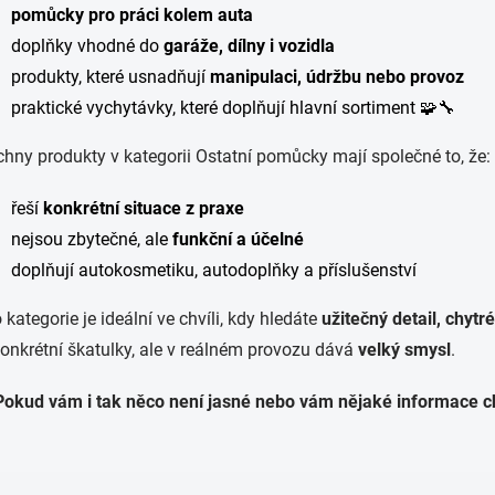
pomůcky pro práci kolem auta
doplňky vhodné do
garáže, dílny i vozidla
produkty, které usnadňují
manipulaci, údržbu nebo provoz
praktické vychytávky, které doplňují hlavní sortiment 🧩🔧
hny produkty v kategorii Ostatní pomůcky mají společné to, že:
řeší
konkrétní situace z praxe
nejsou zbytečné, ale
funkční a účelné
doplňují autokosmetiku, autodoplňky a příslušenství
 kategorie je ideální ve chvíli, kdy hledáte
užitečný detail, chy
onkrétní škatulky, ale v reálném provozu dává
velký smysl
.
Pokud vám i tak něco není jasné nebo vám nějaké informace ch