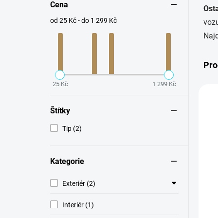
Cena
Ost
od 25 Kč - do 1 299 Kč
voz
Najd
Pro
25 Kč
1 299 Kč
TI
Štítky
Tip (2)
Kategorie
Exteriér (2)
Interiér (1)