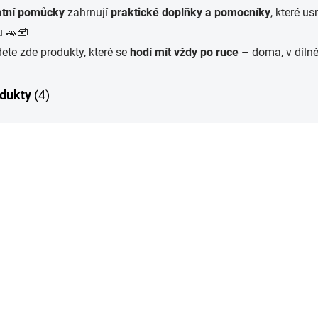
atní pomůcky
zahrnují
praktické doplňky a pomocníky
, které u
u 🚗🧰
ete zde produkty, které se
hodí mít vždy po ruce
– doma, v dílně
dukty
(4)
P
8226
5dílná sada ochranných
Koch - plastová škr
chráničů interiéru -
399 Kč
IH