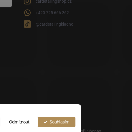
cardetailingshop.cz
+420 725 666 262
@cardetailingkladno
Odmítnout
Souhlasím
Vytvořil Shoptet