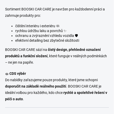
Sortiment BOOSKI CAR CARE je navržen pro každodenní práci a
zahrnuje produkty pro:
čištění interiéru i exteriéru 🧼
rychlou údržbu laku a povrchů ✨
ochranu a zvýraznění vzhledu vozidla 🛡️
efektivní detailing bez zbytečné složitosti
BOOSKI CAR CARE sází na
čistý design, přehledné označení
produktů a funkční složení
, které funguje v reálných podmínkách
– ne jen na papíře.
🧽
CDS výběr
Do nabídky zařazujeme pouze produkty, které jsme schopni
doporučit na základě reálného použití
. BOOSKI CAR CARE je
ideální volbou pro každého, kdo chce
rychlé a spolehlivé řešení v
péči o auto
.