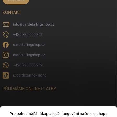
KONTAKT
info
@
cardetailingshop.cz
+420 725 666 262
cardetailingshop.cz
cardetailingshop.cz
+420 725 666 262
@cardetailingkladno
PŘIJÍMÁME ONLINE PLATBY
Pro pohodlnější nákup a lepší fungování našeho e-shopu