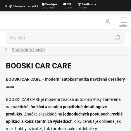
Přejít
🏪 Prodejna
🚚 PPL
📦 Zásilkovna
📦 Informace o expedici
na
Do 30 minut
1–2 dny
2–3 dny
obsah
Hledat
Prodávané značky
BOOSKI CAR CARE
BOOSKI CAR CARE – moderní autokosmetika navržená detailery
🚗🧽
BOOSKI CAR CARE je moderní značka autokosmetiky zaměřená
na
praktické, funkční a snadno použitelné detailingové
produkty
. Značka si zakládá na
jednoduchých postupech, rychlé
aplikaci a konzistentních výsledcích
, díky čemuž je oblíbená jak
mezi hobby uživateli, tak i profesionálními detailery.