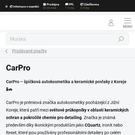
Přejít
🏪 Prodejna
🚚 PPL
📦 Zásilkovna
📦 Informace o expedici
na
Do 30 minut
1–2 dny
2–3 dny
obsah
Hledat
Prodávané značky
CarPro
CarPro – špičková autokosmetika a keramické povlaky z Koreje
🧪🚗
CarPro je prémiová značka autokosmetiky pocházející z Jižní
Koreje, která patří mezi
světové průkopníky v oblasti keramických
ochran a pokročilé chemie pro detailing
. Značka je známá
především díky ikonickým produktům jako
CQuartz
, IronX nebo
Reset, které jsou používány profesionálními detailery po celém