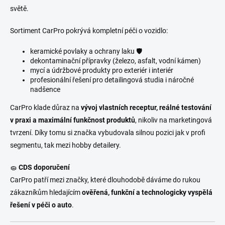
světě.
Sortiment CarPro pokrývá kompletní péči o vozidlo:
keramické povlaky a ochrany laku 🛡️
dekontaminační přípravky (železo, asfalt, vodní kámen)
mycí a údržbové produkty pro exteriér i interiér
profesionální řešení pro detailingová studia i náročné
nadšence
CarPro klade důraz na
vývoj vlastních receptur, reálné testování
v praxi a maximální funkčnost produktů
, nikoliv na marketingová
tvrzení. Díky tomu si značka vybudovala silnou pozici jak v profi
segmentu, tak mezi hobby detailery.
🧽
CDS doporučení
CarPro patří mezi značky, které dlouhodobě dáváme do rukou
zákazníkům hledajícím
ověřená, funkční a technologicky vyspělá
řešení v péči o auto
.