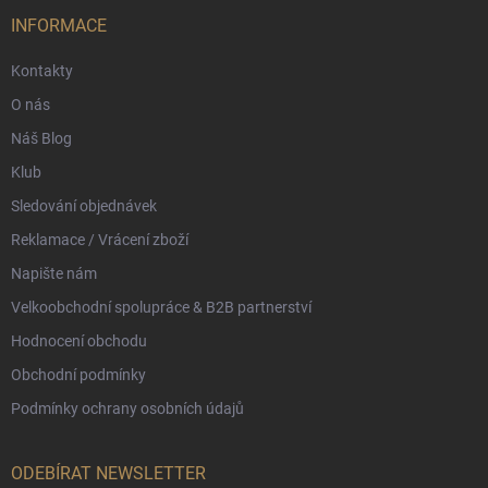
t
v
í
INFORMACE
k
y
Kontakty
v
ý
O nás
p
i
Náš Blog
s
Klub
u
Sledování objednávek
Reklamace / Vrácení zboží
Napište nám
Velkoobchodní spolupráce & B2B partnerství
Hodnocení obchodu
Obchodní podmínky
Podmínky ochrany osobních údajů
ODEBÍRAT NEWSLETTER