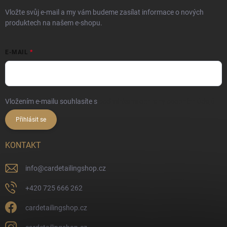
Vložte svůj e-mail a my vám budeme zasílat informace o nových
produktech na našem e-shopu.
E-MAIL
Vložením e-mailu souhlasíte s
podmínkami ochrany osobních údajů
Přihlásit se
KONTAKT
info
@
cardetailingshop.cz
+420 725 666 262
cardetailingshop.cz