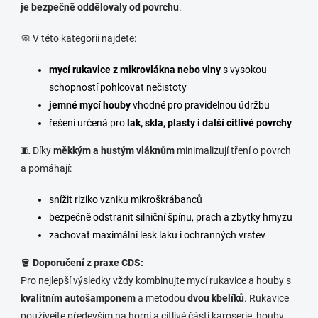
je bezpečně oddělovaly od povrchu
.
🧼 V této kategorii najdete:
mycí rukavice z mikrovlákna nebo vlny
s vysokou
schopností pohlcovat nečistoty
jemné mycí houby
vhodné pro pravidelnou údržbu
řešení určená pro
lak, skla, plasty i další citlivé povrchy
🧵 Díky
měkkým a hustým vláknům
minimalizují tření o povrch
a pomáhají:
snížit riziko vzniku mikroškrábanců
bezpečně odstranit silniční špínu, prach a zbytky hmyzu
zachovat maximální lesk laku i ochranných vrstev
🪣
Doporučení z praxe CDS:
Pro nejlepší výsledky vždy kombinujte mycí rukavice a houby s
kvalitním autošamponem
a metodou
dvou kbelíků
. Rukavice
používejte především na horní a citlivé části karoserie, houby