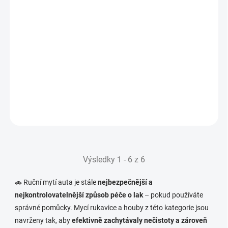
Mycí houba FX Protect-Shaggy Wash Pad
349 Kč
OBJEDNÁNO U
DODAVATELE
288 Kč bez DPH
(-2 KS)
Do košíku
Výsledky 1 - 6 z 6
🚗 Ruční mytí auta je stále
nejbezpečnější a
nejkontrolovatelnější způsob péče o lak
– pokud používáte
správné pomůcky. Mycí rukavice a houby z této kategorie jsou
navrženy tak, aby
efektivně zachytávaly nečistoty a zároveň