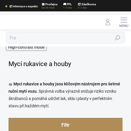
Přejít
🏪 Prodejna
🚚 PPL
📦 Zásilkovna
📦 Informace o expedici
na
Do 30 minut
1–2 dny
2–3 dny
obsah
Hledat
High-contrast mode
Mycí rukavice a houby
🧽
Mycí rukavice a houby jsou klíčovým nástrojem pro šetrné
ruční mytí vozu.
Správná volba výrazně snižuje riziko vzniku
škrábanců a pomáhá udržet lak, skla i plasty v perfektním
stavu při každém mytí.
Filtr