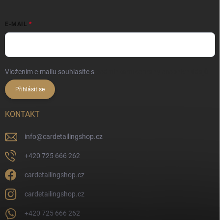
E-MAIL
Vložením e-mailu souhlasíte s
podmínkami ochrany osobních údajů
Přihlásit se
KONTAKT
info
@
cardetailingshop.cz
+420 725 666 262
cardetailingshop.cz
cardetailingshop.cz
+420 725 666 262