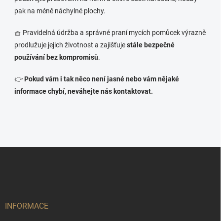
pak na méně náchylné plochy.
🧺 Pravidelná údržba a správné praní mycích pomůcek výrazně
prodlužuje jejich životnost a zajišťuje
stále bezpečné
používání bez kompromisů
.
👉
Pokud vám i tak něco není jasné nebo vám nějaké
informace chybí, neváhejte nás kontaktovat.
Z
á
p
a
t
í
INFORMACE