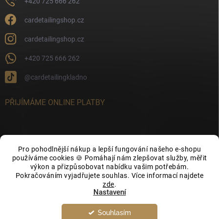
+420 725 666 262
cardetailingshop.cz
cardetailingshop.cz
+420 725 666 262
@cardetailingkladno
PŘIJÍMÁME ONLINE PLATBY
Pro pohodlnější nákup a lepší fungování našeho e-shopu
FACEBOOK
používáme cookies 🍪 Pomáhají nám zlepšovat služby, měřit
výkon a přizpůsobovat nabídku vašim potřebám.
Pokračováním vyjadřujete souhlas. Více informací najdete
zde
.
Nastavení
Souhlasím
Copyright 2026
CarDetailingShop.cz
. Všechna práva vyhrazena.
Upravit