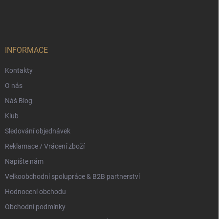
á
c
p
í
p
a
r
t
v
í
INFORMACE
k
y
Kontakty
v
ý
O nás
p
i
Náš Blog
s
Klub
u
Sledování objednávek
Reklamace / Vrácení zboží
Napište nám
Velkoobchodní spolupráce & B2B partnerství
Hodnocení obchodu
Obchodní podmínky