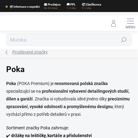
Přejít
🏪 Prodejna
🚚 PPL
📦 Zásilkovna
📦 Informace o expedici
na
Do 30 minut
1–2 dny
2–3 dny
obsah
Hledat
Prodávané značky
Poka
Poka
(POKA Premium) je
renomovaná polská značka
specializující se na
profesionální vybavení detailingových studií,
dílen a garáží
. Značka si vybudovala silné jméno díky
preciznímu
zpracování, vysoké odolnosti a promyšlenému designu
, který
vychází přímo z potřeb detailerů v praxi.
Sortiment značky Poka zahrnuje:
✔️
držáky na leštičky, kartáče a příslušenství