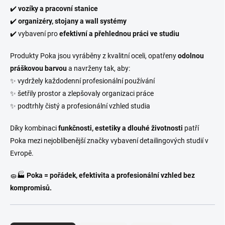
✔️
vozíky a pracovní stanice
✔️
organizéry, stojany a wall systémy
✔️ vybavení pro
efektivní a přehlednou práci ve studiu
Produkty Poka jsou vyráběny z kvalitní oceli, opatřeny
odolnou
práškovou barvou
a navrženy tak, aby:
✨ vydržely každodenní profesionální používání
✨ šetřily prostor a zlepšovaly organizaci práce
✨ podtrhly čistý a profesionální vzhled studia
Díky kombinaci
funkčnosti, estetiky a dlouhé životnosti
patří
Poka mezi nejoblíbenější značky vybavení detailingových studií v
Evropě.
🧽🏭
Poka = pořádek, efektivita a profesionální vzhled bez
kompromisů.
Ř