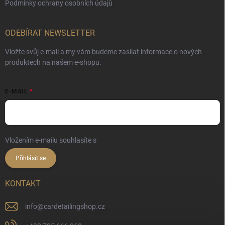
Podmínky ochrany osobních údajů
ODEBÍRAT NEWSLETTER
Vložte svůj e-mail a my vám budeme zasílat informace o nových
produktech na našem e-shopu.
E-MAIL
Vložením e-mailu souhlasíte s
podmínkami ochrany osobních údajů
Přihlásit se
KONTAKT
info
@
cardetailingshop.cz