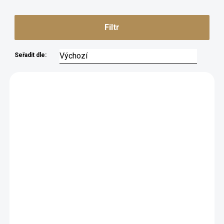
Filtr
Seřadit dle:
9570