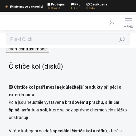
Přejít
🏪 Prodejna
🚚 PPL
📦 Zásilkovna
📦 Informace o expedici
na
Do 30 minut
1–2 dny
2–3 dny
obsah
Hledat
High-contrast mode
Čističe kol (disků)
🛞
Čističe kol patří mezi nejdůležitější produkty při péči o
exteriér auta.
Kola jsou neustále vystavena
brzdovému prachu, silniční
špíně, asfaltu a soli
, které se bez správné chemie velmi těžko
odstraňují.
V této kategorii najdeš
speciální čističe kol a ráfků
, které si