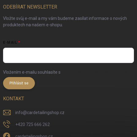
ODEBÍRAT NEWSLETTER
Vložte svůj e-mail a my vám budeme zasílat informace o nových
produktech na našem e-shopu.
E-MAIL
Vložením e-mailu souhlasíte s
podmínkami ochrany osobních údajů
Přihlásit se
KONTAKT
info
@
cardetailingshop.cz
+420 725 666 262
cardetailingshop.cz