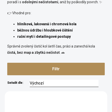
poradí i s
odolnými nečistotami
, aniž by poškodily povrch. ✨
👉 Vhodné pro:
hliníková, lakovaná i chromová kola
běžnou údržbu i hloubkové čištění
ruční mytí i detailingové postupy
Správně zvolený čistič kol šetří čas, práci a zanechá kola
čistá, bez map a zbytků nečistot
. 🚗
Filtr
Seřadit dle:
5182
TIP