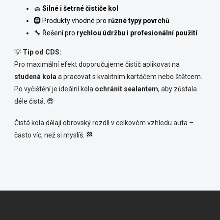
🧽
Silné i šetrné čističe kol
🛞 Produkty vhodné pro
různé typy povrchů
🔧 Řešení pro
rychlou údržbu i profesionální použití
💡
Tip od CDS:
Pro maximální efekt doporučujeme čistič aplikovat na
studená kola
a pracovat s kvalitním kartáčem nebo štětcem.
Po vyčištění je ideální kola
ochránit sealantem
, aby zůstala
déle čistá. 😎
Čistá kola dělají obrovský rozdíl v celkovém vzhledu auta –
často víc, než si myslíš. 🏁
Z
á
p