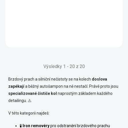
Alkalické předmytí koncentrát 25000ml
Tershine-Extract Degreaser V2
3 899 Kč
OBJEDNÁNO U
DODAVATELE
3 222 Kč bez DPH
Do košíku
Výsledky 1 - 20 z 20
Brzdový prach a silniční nečistoty se na kolech
doslova
zapékají
a běžný autošampon na ně nestačí. Právě proto jsou
specializované čističe kol
naprostým základem každého
detailingu. ⚠️
V této kategorii najdeš:
🧪
Iron removéry
pro odstranění brzdového prachu