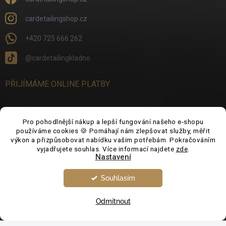
cardetailingshop.cz
+420 725 666 262
@cardetailingkladno
PŘIJÍMÁME ONLINE PLATBY
Pro pohodlnější nákup a lepší fungování našeho e-shopu
používáme cookies 🍪 Pomáhají nám zlepšovat služby, měřit
FACEBOOK
výkon a přizpůsobovat nabídku vašim potřebám. Pokračováním
vyjadřujete souhlas. Více informací najdete
zde
.
Nastavení
Souhlasím
Odmítnout
Copyright 2026
CarDetailingShop.cz
. Všechna práva vyhrazena.
Upravit
nastavení cookies
Vytvořil Shoptet