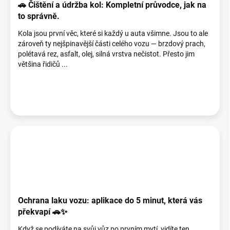
🚗 Čištění a údržba kol: Kompletní průvodce, jak na
to správně.
Kola jsou první věc, které si každý u auta všimne. Jsou to ale
zároveň ty nejšpinavější části celého vozu — brzdový prach,
polétavá rez, asfalt, olej, silná vrstva nečistot. Přesto jim
většina řidičů ...
Ochrana laku vozu: aplikace do 5 minut, která vás
překvapí 🚗✨
Když se podíváte na svůj vůz po prvním mytí, vidíte ten