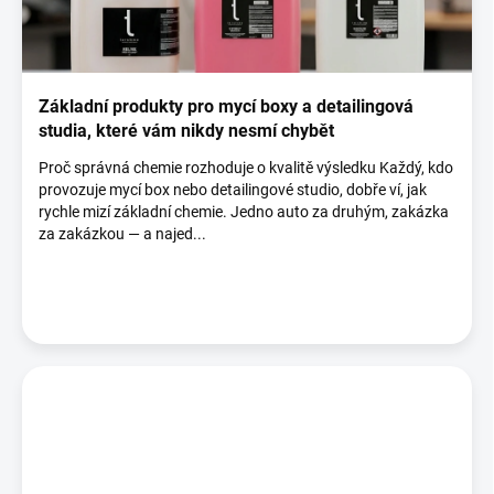
i
s
č
l
á
Základní produkty pro mycí boxy a detailingová
n
studia, které vám nikdy nesmí chybět
k
Proč správná chemie rozhoduje o kvalitě výsledku Každý, kdo
ů
provozuje mycí box nebo detailingové studio, dobře ví, jak
rychle mizí základní chemie. Jedno auto za druhým, zakázka
za zakázkou — a najed...