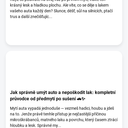
krásný lesk a hladkou plochu. Ale víte, co se děje s lakem
vašeho auta každý den? Slunce, déšť, sůl na silnicích, ptačí
trus a další znečišťujíc...
Jak správně umýt auto a nepoškodit lak: kompletní
průvodce od předmytí po sušení 🚗✨
Mytí auta vypadá jednoduše — vezmeš hadici, houbu a jdeš
na to. Jenže právě tenhle přístup je nejčastější příčinou
mikroškrábanců, matného laku a povrchu, který časem ztrácí
hloubku a lesk. Správné my...