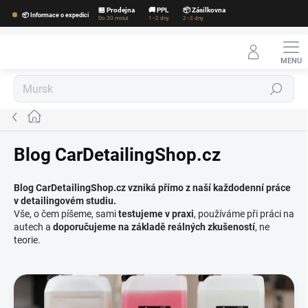
Přejít
🏪 Prodejna
🚚 PPL
📦 Zásilkovna
📦 Informace o expedici
na
Do 30 minut
1–2 dny
2–3 dny
obsah
Hledat
Domů
Blog CarDetailingShop.cz
Blog CarDetailingShop.cz vzniká přímo z naší každodenní práce
v detailingovém studiu.
Vše, o čem píšeme, sami
testujeme v praxi
, používáme při práci na
autech a
doporučujeme na základě reálných zkušeností
, ne
teorie.
V
ý
p