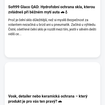
Soft99 Glaco QAD: Hydrofobní ochrana skla, kterou
zvládneš při běžném mytí auta 🚗💧
Proč je čelní sklo důležitější, než si myslíš Bezpečnost za
volantem nezačíná u brzd ani u pneumatik. Začíná u výhledu.
Čisté, ošetřené čelní sklo je rozdíl mezi tím, jestli v silném dešti
vidíš ce...
Vosk, detailer nebo keramická ochrana – který
produkt je pro vás ten pravý? 🚗