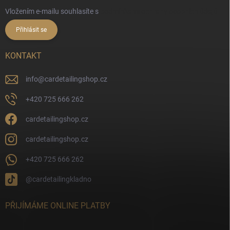
Vložením e-mailu souhlasíte s
podmínkami ochrany osobních údajů
Přihlásit se
KONTAKT
info
@
cardetailingshop.cz
+420 725 666 262
cardetailingshop.cz
cardetailingshop.cz
+420 725 666 262
@cardetailingkladno
PŘIJÍMÁME ONLINE PLATBY