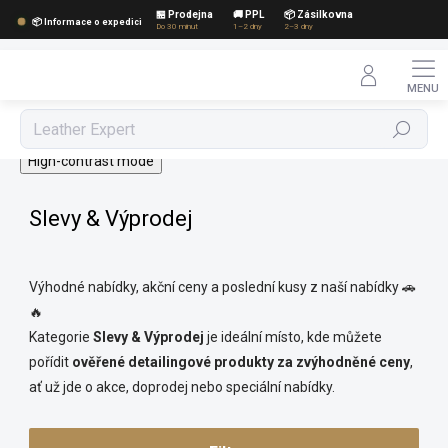
Přejít
🏪 Prodejna
🚚 PPL
📦 Zásilkovna
📦 Informace o expedici
na
Do 30 minut
1–2 dny
2–3 dny
obsah
Hledat
High-contrast mode
Slevy & Výprodej
Výhodné nabídky, akční ceny a poslední kusy z naší nabídky 🚗
🔥
Kategorie
Slevy & Výprodej
je ideální místo, kde můžete
pořídit
ověřené detailingové produkty za zvýhodněné ceny
,
ať už jde o akce, doprodej nebo speciální nabídky.