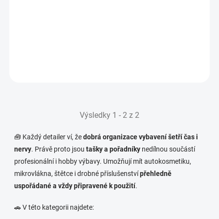
Taška CarDetailingShop.cz
15 Kč
IHNED K ODESLÁNÍ
(>5 KS)
12 Kč bez DPH
Do košíku
Výsledky 1 - 2 z 2
🧰 Každý detailer ví, že
dobrá organizace vybavení šetří čas i
nervy
. Právě proto jsou
tašky a pořadníky
nedílnou součástí
profesionální i hobby výbavy. Umožňují mít autokosmetiku,
mikrovlákna, štětce i drobné příslušenství
přehledně
uspořádané a vždy připravené k použití
.
🚗 V této kategorii najdete: