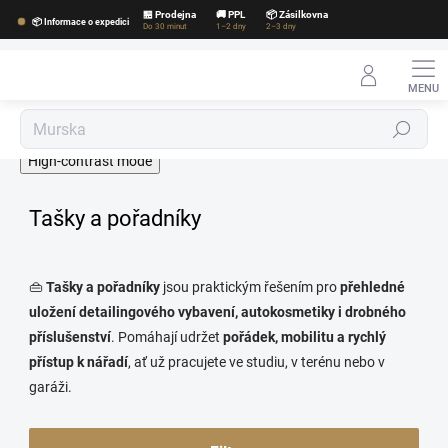
Přejít
🏪 Prodejna
🚚 PPL
📦 Zásilkovna
📦 Informace o expedici
na
Do 30 minut
1–2 dny
2–3 dny
obsah
Hledat
High-contrast mode
Tašky a pořadníky
👜
Tašky a pořadníky
jsou praktickým řešením pro
přehledné
uložení detailingového vybavení, autokosmetiky i drobného
příslušenství
. Pomáhají udržet
pořádek, mobilitu a rychlý
přístup k nářadí
, ať už pracujete ve studiu, v terénu nebo v
garáži.