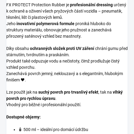
FX PROTECT Protection Rubber je
profesionální dressing
určený
k ochraně a oživení všech pryžových částí vozidla – pneumatik,
těsnění, lišt či plastových lemů.
Jeho
inovativní polymerová formule
proniká hluboko do
struktury materiálu, obnovuje jeho pružnost a zanechává
přirozený saténový vzhled bez mastnoty.
Díky obsahu
ochranných složek proti UV záření
chrání gumu před
stárnutím, tvrdnutím a praskáním.
Produkt také odpuzuje vodu a nečistoty, čímž prodlužuje čistý
vzhled povrchu.
Zanechává povrch jemný, neklouzavý a s elegantním, hlubokým
finišem 🖤.
Lze použít jak na
suchý povrch pro trvanlivý efekt
, tak na
vlhký
povrch pro rychlou úpravu
.
Vhodný pro běžné i profesionální použití.
Dostupné objemy:
🧴 500 ml – ideální pro domácí údržbu