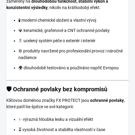
zaměřený na
dlouhodobou funkčnost, stabilní výkon a
konzistentní výsledky
, nikoliv na krátkodobý efekt.
🧪 moderní chemické složení a vlastní vývoj
💎 keramické, grafenové a CNT ochranné povlaky
🚿 ucelený systém péče o exteriér i interiér
⚙️ produkty navržené pro profesionální provoz i náročné
nadšence
🌍 dlouhodobě testováno a používáno napříč Evropou
🛡️ Ochranné povlaky bez kompromisů
Klíčovou doménou značky FX PROTECT jsou
ochranné povlaky
,
které patří ke špičce ve své kategorii:
✨ výrazná hloubka lesku a vizuální efekt
⏳ vysoká životnost a stabilita vlastností v čase