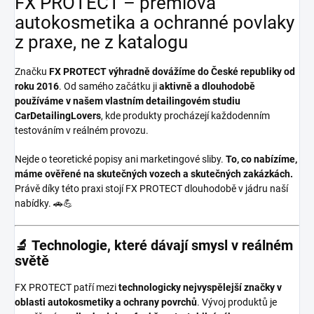
FX PROTECT – prémiová
autokosmetika a ochranné povlaky
z praxe, ne z katalogu
Značku
FX PROTECT
výhradně dovážíme do České republiky od
roku 2016
. Od samého začátku ji
aktivně a dlouhodobě
používáme v našem vlastním detailingovém studiu
CarDetailingLovers
, kde produkty procházejí každodenním
testováním v reálném provozu.
Nejde o teoretické popisy ani marketingové sliby.
To, co nabízíme,
máme ověřené na skutečných vozech a skutečných zakázkách.
Právě díky této praxi stojí FX PROTECT dlouhodobě v jádru naší
nabídky. 🚗💪
🔬 Technologie, které dávají smysl v reálném
světě
FX PROTECT patří mezi
technologicky nejvyspělejší značky v
oblasti autokosmetiky a ochrany povrchů
. Vývoj produktů je