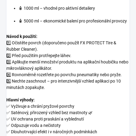
🧴 1000 ml – vhodné pro aktivní detailery
🧴 5000 ml – ekonomické balení pro profesionální provozy
Návod k použití:
1️⃣ Očistěte povrch (doporučeno použít FX PROTECT Tire &
Rubber Cleaner).
2️⃣ Před použitím protřepejte láhev.
3️⃣ Aplikujte menší množství produktu na aplikační houbičku nebo
mikrovláknový aplikátor.
4️⃣ Rovnoměrně rozetřete po povrchu pneumatiky nebo pryže.
5️⃣ Nechte zaschnout – pro intenzivnější vzhled aplikaci po 10
minutách zopakujte.
Hlavní výhody:
✅ Vyživuje a chrání pryžové povrchy
✅ Saténový, přirozený vzhled bez mastnoty 🌿
✅ UV ochrana proti praskání a vyblednutí
✅ Odpuzuje vodu a nečistoty
✅ Dlouhotrvající efekt i v náročných podmínkách