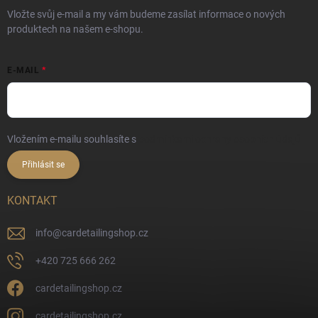
Vložte svůj e-mail a my vám budeme zasílat informace o nových
produktech na našem e-shopu.
E-MAIL
Vložením e-mailu souhlasíte s
podmínkami ochrany osobních údajů
Přihlásit se
KONTAKT
info
@
cardetailingshop.cz
+420 725 666 262
cardetailingshop.cz
cardetailingshop.cz