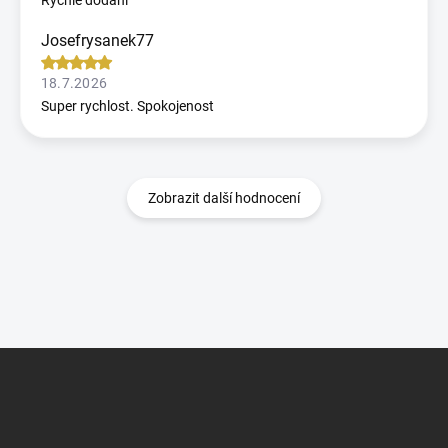
Rychle dodání
Josefrysanek77
18.7.2026
Super rychlost. Spokojenost
Zobrazit další hodnocení
Z
á
p
a
t