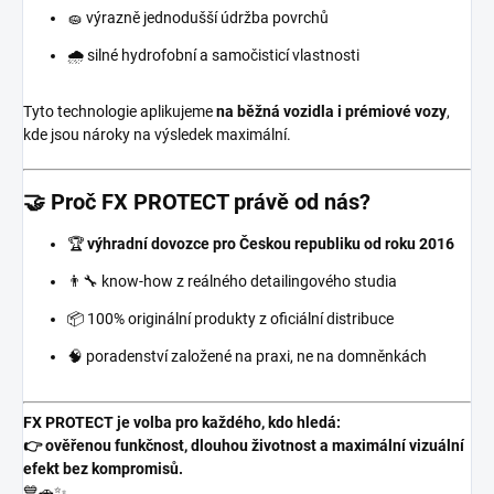
🧽 výrazně jednodušší údržba povrchů
🌧️ silné hydrofobní a samočisticí vlastnosti
Tyto technologie aplikujeme
na běžná vozidla i prémiové vozy
,
kde jsou nároky na výsledek maximální.
🤝 Proč FX PROTECT právě od nás?
🏆
výhradní dovozce pro Českou republiku od roku 2016
👨‍🔧 know-how z reálného detailingového studia
📦 100% originální produkty z oficiální distribuce
🧠 poradenství založené na praxi, ne na domněnkách
FX PROTECT je volba pro každého, kdo hledá:
👉 ověřenou funkčnost, dlouhou životnost a maximální vizuální
efekt bez kompromisů.
💙🚗✨