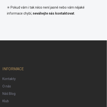
✳️ Pokud vám i tak něco není jasné nebo vám nějaké
informace chybí,
neváhejte nás kontaktovat
.
Z
á
p
a
t
í
INFORMACE
Kontakty
O nás
Náš Blog
Klub