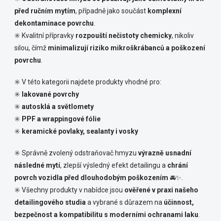
před ručním mytím
, případně jako součást
komplexní
dekontaminace povrchu
.
✳️ Kvalitní přípravky
rozpouští nečistoty chemicky
, nikoliv
silou, čímž
minimalizují riziko mikroškrábanců a poškození
povrchu
.
✳️ V této kategorii najdete produkty vhodné pro:
✳️
lakované povrchy
✳️
autosklá a světlomety
✳️
PPF a wrappingové fólie
✳️
keramické povlaky, sealanty i vosky
✳️ Správně zvolený odstraňovač hmyzu
výrazně usnadní
následné mytí
, zlepší výsledný efekt detailingu a
chrání
povrch vozidla před dlouhodobým poškozením
🚘✨.
✳️ Všechny produkty v nabídce jsou
ověřené v praxi našeho
detailingového studia
a vybrané s důrazem na
účinnost,
bezpečnost a kompatibilitu s moderními ochranami laku
.