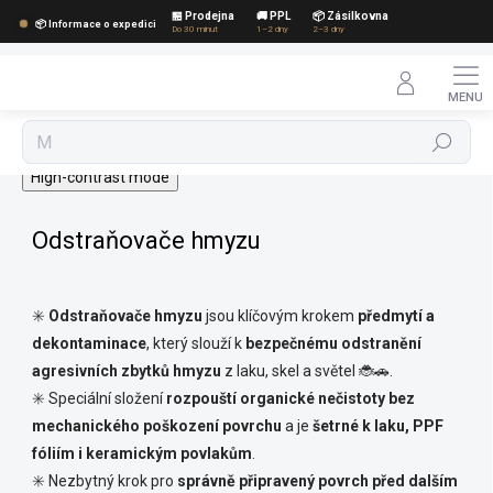
Přejít
🏪 Prodejna
🚚 PPL
📦 Zásilkovna
📦 Informace o expedici
na
Do 30 minut
1–2 dny
2–3 dny
obsah
Hledat
High-contrast mode
Odstraňovače hmyzu
✳️
Odstraňovače hmyzu
jsou klíčovým krokem
předmytí a
dekontaminace
, který slouží k
bezpečnému odstranění
agresivních zbytků hmyzu
z laku, skel a světel 🐞🚗.
✳️ Speciální složení
rozpouští organické nečistoty bez
mechanického poškození povrchu
a je
šetrné k laku, PPF
fóliím i keramickým povlakům
.
✳️ Nezbytný krok pro
správně připravený povrch před dalším