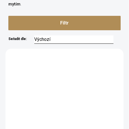
mytím
.
Filtr
Seřadit dle:
5102