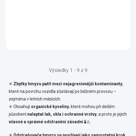
Tershine-Extract Degreaser V2
3 899 Kč
OBJEDNÁNO U
DODAVATELE
3 222 Kč bez DPH
Do košíku
Výsledky 1 - 9 z 9
✳️
Zbytky hmyzu patří mezi nejagresivnější kontaminanty
,
které na povrchu vozidla zůstávají po běžném provozu –
zejména v letních měsících.
✳️ Obsahují
organické kyseliny
, které mohou při delším
působení
naleptat lak, skla i ochranné vrstvy
, a proto je jejich
včasné a správné odstranění zásadní
🧪⚠️.
✳️
Odstraňovače hmyzu se používají jako samostatný krok