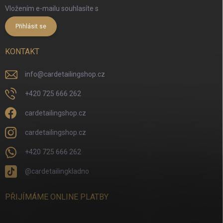
Vložením e-mailu souhlasíte s
podmínkami ochrany osobních údajů
Přihlásit se
KONTAKT
info
@
cardetailingshop.cz
+420 725 666 262
cardetailingshop.cz
cardetailingshop.cz
+420 725 666 262
@cardetailingkladno
PŘIJÍMÁME ONLINE PLATBY