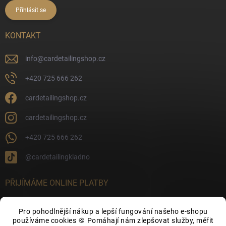
Přihlásit se
KONTAKT
info
@
cardetailingshop.cz
+420 725 666 262
cardetailingshop.cz
cardetailingshop.cz
+420 725 666 262
@cardetailingkladno
PŘIJÍMÁME ONLINE PLATBY
Pro pohodlnější nákup a lepší fungování našeho e-shopu
používáme cookies 🍪 Pomáhají nám zlepšovat služby, měřit