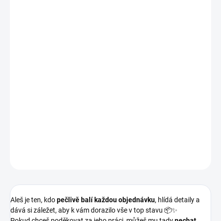
−
+
Přidat do košíku
Aleš je ten, kdo
pečlivě balí každou objednávku
, hlídá detaily a
dává si záležet, aby k vám dorazilo vše v top stavu 📦✨
Pokud chceš poděkovat za jeho práci, můžeš mu tady
nechat
malé dýško jako podporu a motivaci
🙌
👉
Není povinné, ale udělá radost.
Díky, že podporuješ lidi za CDS 💙
DETAILNÍ INFORMACE
ZEPTAT SE
HLÍDAT
Aleš je ten, kdo
pečlivě balí každou objednávku
, hlídá detaily a
dává si záležet, aby k vám dorazilo vše v top stavu 📦✨
Pokud chceš poděkovat za jeho práci, můžeš mu tady
nechat