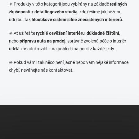
✳️ Produkty v této kategorii jsou vybírány na základě
reálných
zkušeností z detailingového studia
, kde řešíme jak běžnou
údržbu, tak
hloubkové čištění silně znečištěných interiérů
.
✳️ Ať už řešíte
rychlé osvěžení interiéru
,
důkladné čištění
,
nebo
přípravu auta na prodej
, správně zvolená péče o interiér
udělá zásadní rozdíl – na pohled i na pocit z každé jízdy.
✳️ Pokud vám i tak něco není jasné nebo vám nějaké informace
chybí, neváhejte nás kontaktovat.
Z
á
p
a
t