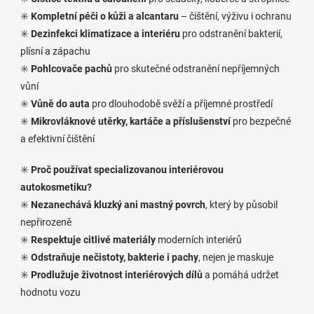
✳️
Kompletní péči o kůži a alcantaru
– čištění, výživu i ochranu
✳️
Dezinfekci klimatizace a interiéru
pro odstranění bakterií,
plísní a zápachu
✳️
Pohlcovače pachů
pro skutečné odstranění nepříjemných
vůní
✳️
Vůně do auta
pro dlouhodobě svěží a příjemné prostředí
✳️
Mikrovláknové utěrky, kartáče a příslušenství
pro bezpečné
a efektivní čištění
✳️
Proč používat specializovanou interiérovou
autokosmetiku?
✳️
Nezanechává kluzký ani mastný povrch
, který by působil
nepřirozeně
✳️
Respektuje citlivé materiály
moderních interiérů
✳️
Odstraňuje nečistoty, bakterie i pachy
, nejen je maskuje
✳️
Prodlužuje životnost interiérových dílů
a pomáhá udržet
hodnotu vozu