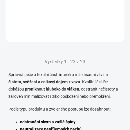
Star
1 071 Kč
OBJEDNÁNO U
DODAVATELE
885 Kč bez DPH
Do košíku
Výsledky 1 - 23 z 23
Správná péče o textilní části interiéru má zásadní vliv na
čistotu, svěžest a celkový dojem z vozu
. Kvalitní čističe
dokážou
proniknout hluboko do vláken
, odstranit nečistoty a
zároveň minimalizovat riziko poškození nebo přemokření.
Podle typu produktu a zvoleného postupu lze dosáhnout:
odstranění skvrn a zašlé špíny
neutralizace nepříjemných pachů