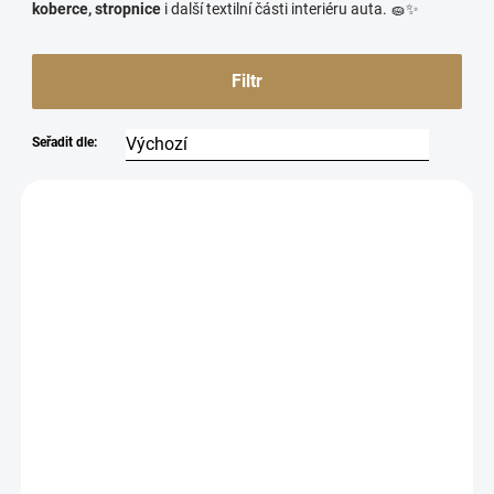
koberce, stropnice
i další textilní části interiéru auta. 🧽✨
Filtr
Seřadit dle:
6330
TIP