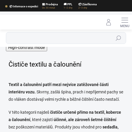
Přejít
🏪 Prodejna
🚚 PPL
📦 Zásilkovna
📦 Informace o expedici
na
Do 30 minut
1–2 dny
2–3 dny
obsah
Hledat
High-contrast mode
Čističe textilu a čalounění
Textil a čalounění patří mezi nejvíce zatěžované části
interiéru vozu.
Skvrny, zašlá špína, prach i nepříjemné pachy se
do vláken dostávají velmi rychle a běžné čištění často nestačí.
V této kategorii najdeš
čističe určené přímo na textil, koberce
a čalounění
, které zajistí
účinné, ale zároveň šetrné čištění
bez poškození materiálů. Produkty jsou vhodné pro
sedadla,