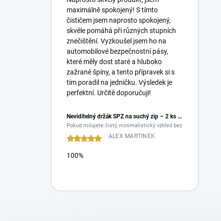
maximálně spokojený! S tímto
čističem jsem naprosto spokojený,
skvěle pomáhá při různých stupních
znečištění. Vyzkoušel jsem ho na
automobilové bezpečnostní pásy,
které měly dost staré a hluboko
zažrané špíny, a tento přípravek si s
tím poradil na jedničku. Výsledek je
perfektní. Určitě doporučuji!
Neviditelný držák SPZ na suchý zip – 2 ks (RDM)
Pokud milujete čistý, minimalistický vzhled bez rušivých detailů
ALEX MARTINEK
100%