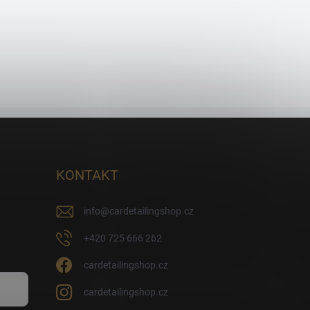
KONTAKT
info
@
cardetailingshop.cz
+420 725 666 262
cardetailingshop.cz
cardetailingshop.cz