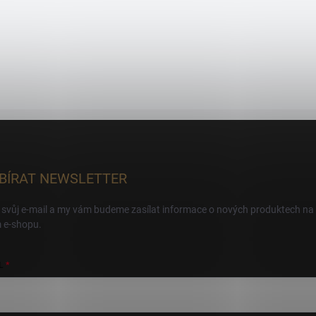
BÍRAT NEWSLETTER
 svůj e-mail a my vám budeme zasílat informace o nových produktech na
 e-shopu.
L