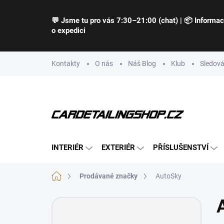
Přejít
na
💬 Jsme tu pro vás 7:30–21:00 (chat) | 📦 Informa
obsah
o expedici
Kontakty
O nás
Náš Blog
Klub
Sledová
INTERIÉR
EXTERIÉR
PŘÍSLUŠENSTVÍ
Domů
Prodávané značky
AutoSky
P
o