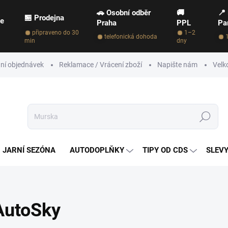
🚗 Osobní odběr
🚚
📍
🏪 Prodejna
ce
Praha
PPL
Pa
připraveno do 30
1–2
telefonická dohoda
min
dny
ní objednávek
Reklamace / Vrácení zboží
Napište nám
Velk
Hledat
JARNÍ SEZÓNA
AUTODOPLŇKY
TIPY OD CDS
SLEVY
AutoSky