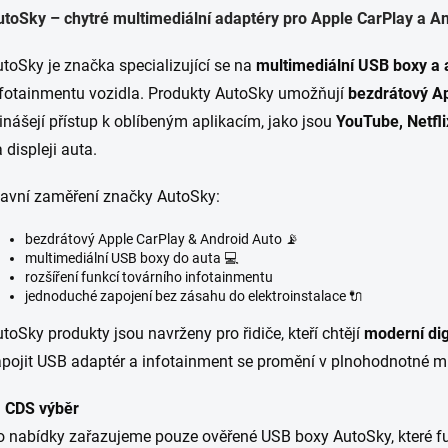
toSky – chytré multimediální adaptéry pro Apple CarPlay a A
toSky je značka specializující se na
multimediální USB boxy a 
nfotainmentu vozidla. Produkty AutoSky umožňují
bezdrátový Ap
inášejí přístup k oblíbeným aplikacím, jako jsou
YouTube, Netfl
 displeji auta.
lavní zaměření značky AutoSky:
bezdrátový Apple CarPlay & Android Auto 📡
multimediální USB boxy do auta 💻
rozšíření funkcí továrního infotainmentu
jednoduché zapojení bez zásahu do elektroinstalace 🔌
toSky produkty jsou navrženy pro řidiče, kteří chtějí
moderní dig
pojit USB adaptér a infotainment se promění v plnohodnotné m

CDS výběr
o nabídky zařazujeme pouze ověřené USB boxy AutoSky, které f