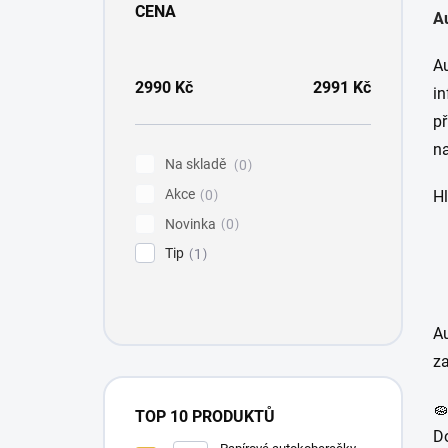
s
CENA
Au
t
r
a
Au
n
2990
Kč
2991
Kč
i
n
př
í
na
p
Na skladě
0
a
Akce
n
0
H
e
Novinka
0
l
Tip
1
Au
za

TOP 10 PRODUKTŮ
D