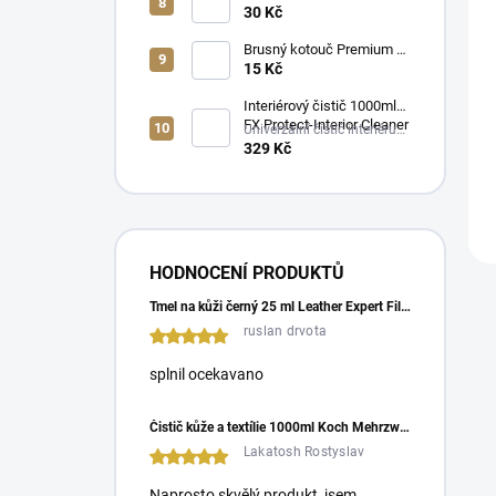
objednávky
30 Kč
Brusný kotouč Premium ø
75 mm, bez otvorů KOVAX
15 Kč
P600
Interiérový čistič 1000ml
FX Protect-Interior Cleaner
Univerzální čistič interiéru
Vašeho vozu
329 Kč
HODNOCENÍ PRODUKTŮ
Tmel na kůži černý 25 ml Leather Expert Filler Black
ruslan drvota
splnil ocekavano
Čistič kůže a textílie 1000ml Koch Mehrzweckreiniger
Lakatosh Rostyslav
Naprosto skvělý produkt, jsem