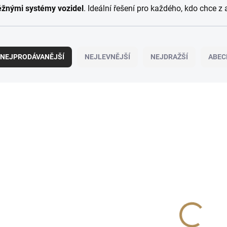
ěžnými systémy vozidel
. Ideální řešení pro každého, kdo chce
NEJPRODÁVANĚJŠÍ
NEJLEVNĚJŠÍ
NEJDRAŽŠÍ
ABEC
TIP
11930
OBJEDNÁNO U DODAVATELE
Adaptér pro
bezdrátový Apple