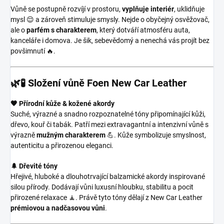
Vůně se postupně rozvíjí v prostoru,
vyplňuje interiér
, uklidňuje
mysl 😌 a zároveň stimuluje smysly. Nejde o obyčejný osvěžovač,
ale o
parfém s charakterem
, který dotváří atmosféru auta,
kanceláře i domova. Je šik, sebevědomý a nenechá vás projít bez
povšimnutí 🔥.
🌿🧪 Složení vůně Foen New Car Leather
🖤 Přírodní kůže & kožené akordy
Suché, výrazné a snadno rozpoznatelné tóny připomínající kůži,
dřevo, kouř či tabák. Patří mezi extravagantní a intenzivní vůně s
výrazně
mužným charakterem
💪. Kůže symbolizuje smyslnost,
autenticitu a přirozenou eleganci.
🌲 Dřevité tóny
Hřejivé, hluboké a dlouhotrvající balzamické akordy inspirované
silou přírody. Dodávají vůni luxusní hloubku, stabilitu a pocit
přirozené relaxace 🧘. Právě tyto tóny dělají z New Car Leather
prémiovou a nadčasovou vůni
.