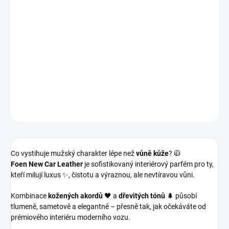
Foen New Car Leather
je prémiový interiérový parfém s
dominantní vůní 🖤 přírodní kůže, doplněnou o 🌲 dřevité a
balzamické tóny. Elegantní, mužná a nadčasová vůně, která
připomíná interiér nového luxusního vozu 🚘. Vytváří klidnou,
sebevědomou atmosféru a zanechává dlouhotrvající dojem.
DETAILNÍ INFORMACE
ZEPTAT SE
HLÍDAT
Co vystihuje mužský charakter lépe než
vůně kůže
? 🧥
Foen New Car Leather
je sofistikovaný interiérový parfém pro ty,
kteří milují luxus ✨, čistotu a výraznou, ale nevtíravou vůni.
Kombinace
kožených akordů
🖤 a
dřevitých tónů
🌲 působí
tlumeně, sametově a elegantně – přesně tak, jak očekáváte od
prémiového interiéru moderního vozu.