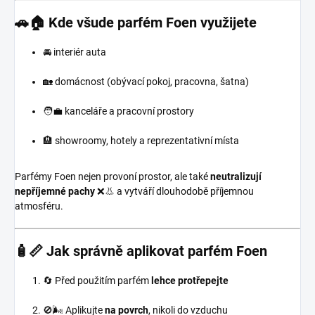
🚗🏠 Kde všude parfém Foen využijete
🚘 interiér auta
🏡 domácnost (obývací pokoj, pracovna, šatna)
🧑‍💼 kanceláře a pracovní prostory
🏨 showroomy, hotely a reprezentativní místa
Parfémy Foen nejen provoní prostor, ale také
neutralizují
nepříjemné pachy
❌👃 a vytváří dlouhodobě příjemnou
atmosféru.
🧴📏 Jak správně aplikovat parfém Foen
🔄 Před použitím parfém
lehce protřepejte
🚫🌬️ Aplikujte
na povrch
, nikoli do vzduchu