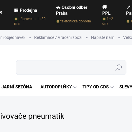
🚗 Osobní odběr
🚚
📍
🏪 Prodejna
ce
Praha
PPL
Pa
připraveno do 30
1–2
telefonická dohoda
min
dny
ní objednávek
Reklamace / Vrácení zboží
Napište nám
Velk
Hledat
JARNÍ SEZÓNA
AUTODOPLŇKY
TIPY OD CDS
SLEVY
ivovače pneumatik