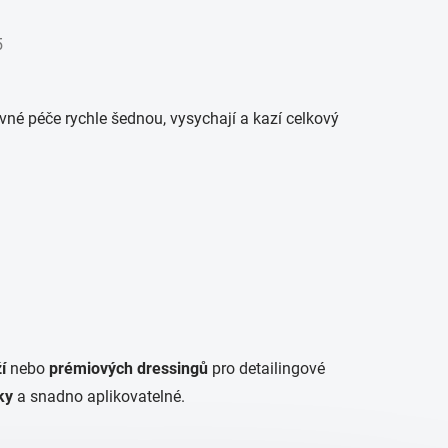
5
né péče rychle šednou, vysychají a kazí celkový
í
nebo
prémiových dressingů
pro detailingové
ky
a snadno aplikovatelné.