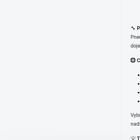
🔧
P
Pneu
doje
🛞
C
Vybr
nad
💡
T