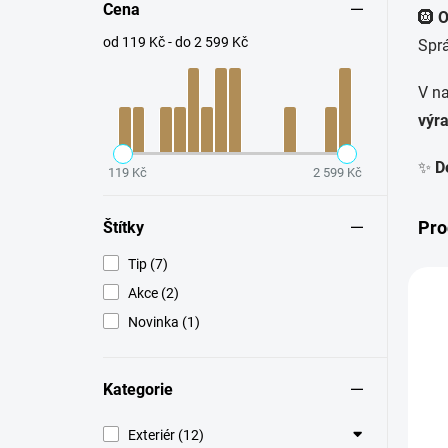
Cena
🛞
O
od 119 Kč - do 2 599 Kč
Sprá
V na
výra
✨
De
119 Kč
2 599 Kč
Pro
Štítky
Tip (7)
Akce (2)
TI
Novinka (1)
Kategorie
Exteriér (12)