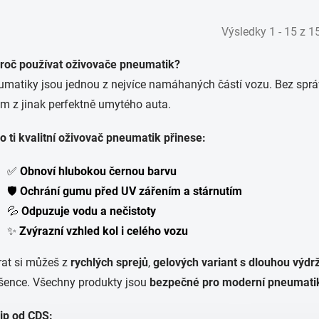
Výsledky 1 - 15 z 1
roč používat oživovače pneumatik?
matiky jsou jednou z nejvíce namáhaných částí vozu. Bez správ
m z jinak perfektně umytého auta.
o ti kvalitní oživovač pneumatik přinese:
✅
Obnoví hlubokou černou barvu
🛡️
Ochrání gumu před UV zářením a stárnutím
💦
Odpuzuje vodu a nečistoty
✨
Zvýrazní vzhled kol i celého vozu
at si můžeš z
rychlých sprejů
,
gelových variant s dlouhou výdrž
šence. Všechny produkty jsou
bezpečné pro moderní pneumati
ip od CDS: