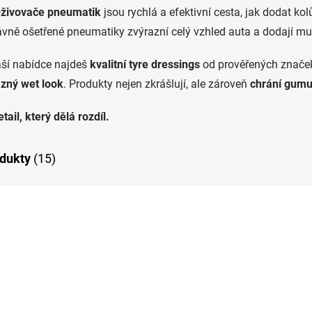
živovače pneumatik
jsou rychlá a efektivní cesta, jak dodat k
vně ošetřené pneumatiky zvýrazní celý vzhled auta a dodají m
ší nabídce najdeš
kvalitní tyre dressings
od prověřených znače
zný wet look
. Produkty nejen zkrášlují, ale zároveň
chrání gumu
tail, který dělá rozdíl.
dukty
(15)
P
11037