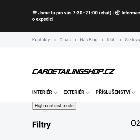
Přejít
na
💬 Jsme tu pro vás 7:30–21:00 (chat) | 📦 Informa
obsah
o expedici
Kontakty
O nás
Náš Blog
Klub
Sledová
INTERIÉR
EXTERIÉR
PŘÍSLUŠENSTVÍ
High-contrast mode
Ož
Filtry