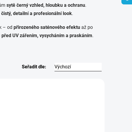
olům
sytě černý vzhled, hloubku a ochranu
.
u
čistý, detailní a profesionální look
.
k – od
přirozeného saténového efektu
až po
 před UV zářením, vysycháním a praskáním
.
Seřadit dle:
TIP
11595
11387
1 999 Kč