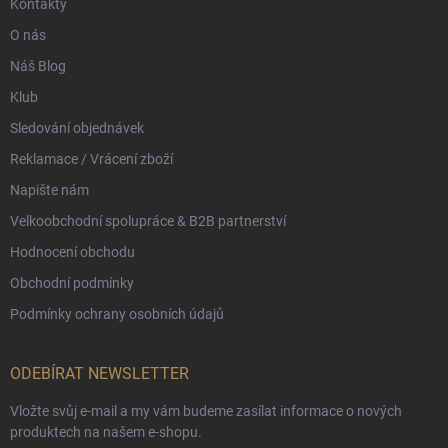
Kontakty
v
ý
O nás
p
i
Náš Blog
s
Klub
u
Sledování objednávek
Reklamace / Vrácení zboží
Napište nám
Velkoobchodní spolupráce & B2B partnerství
Hodnocení obchodu
Obchodní podmínky
Podmínky ochrany osobních údajů
ODEBÍRAT NEWSLETTER
Vložte svůj e-mail a my vám budeme zasílat informace o nových
produktech na našem e-shopu.