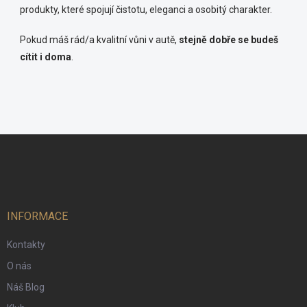
produkty, které spojují čistotu, eleganci a osobitý charakter.
Pokud máš rád/a kvalitní vůni v autě,
stejně dobře se budeš
cítit i doma
.
Z
á
p
a
t
í
INFORMACE
Kontakty
O nás
Náš Blog