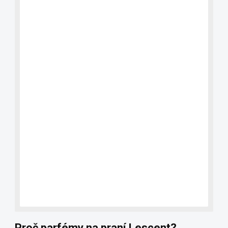
Odstraňovač polétavé rzi z kol i laku
500ml FX Protect-Iron Remover
Nejprodávanější "železořout" z naší nabídky
259 Kč
IHNED K ODESLÁNÍ
(>5 KS)
214 Kč bez DPH
Do košíku
Proč parfémy na praní Lescent?