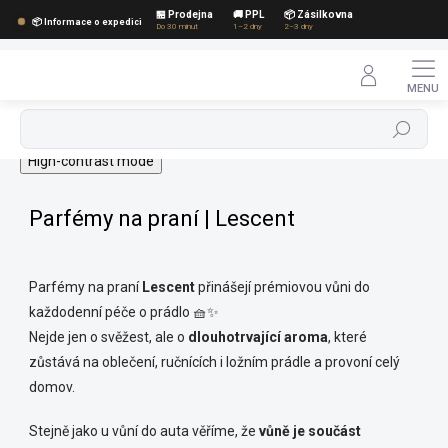
Přejít
🏪 Prodejna
🚚 PPL
📦 Zásilkovna
📦 Informace o expedici
na
Do 30 minut
1–2 dny
2–3 dny
obsah
Hledat
High-contrast mode
Parfémy na praní | Lescent
Parfémy na praní
Lescent
přinášejí prémiovou vůni do
každodenní péče o prádlo 🧺✨
Nejde jen o svěžest, ale o
dlouhotrvající aroma
, které
zůstává na oblečení, ručnících i ložním prádle a provoní celý
domov.
Stejně jako u vůní do auta věříme, že
vůně je součást