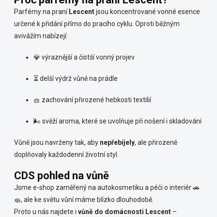
Parfémy na praní
Lescent
jsou koncentrované vonné esence
určené k přidání přímo do pracího cyklu. Oproti běžným
avivážím nabízejí:
💎 výraznější a čistší vonný projev
⏳ delší výdrž vůně na prádle
🧺 zachování přirozené hebkosti textilií
🌬️ svěží aroma, které se uvolňuje při nošení i skladování
Vůně jsou navrženy tak, aby
nepřebíjely
, ale přirozeně
doplňovaly každodenní životní styl.
CDS pohled na vůně
Jsme e-shop zaměřený na autokosmetiku a péči o interiér 🚗
🧽, ale ke světu vůní máme blízko dlouhodobě.
Proto u nás najdete i
vůně do domácnosti Lescent
–