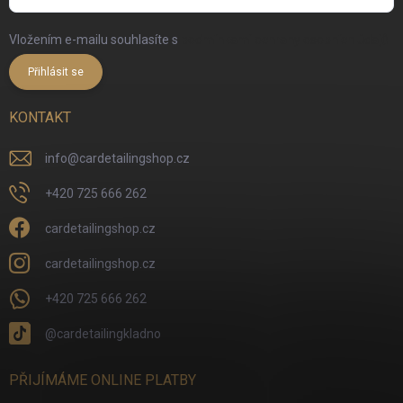
Vložením e-mailu souhlasíte s
podmínkami ochrany osobních údajů
Přihlásit se
KONTAKT
info
@
cardetailingshop.cz
+420 725 666 262
cardetailingshop.cz
cardetailingshop.cz
+420 725 666 262
@cardetailingkladno
PŘIJÍMÁME ONLINE PLATBY