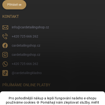
Přihlásit se
KONTAKT
info
@
cardetailingshop.cz
+420 725 666 262
cardetailingshop.cz
cardetailingshop.cz
+420 725 666 262
@cardetailingkladno
PŘIJÍMÁME ONLINE PLATBY
Pro pohodlnější nákup a lepší fungování našeho e-shopu
používáme cookies 🍪 Pomáhají nám zlepšovat služby, měřit