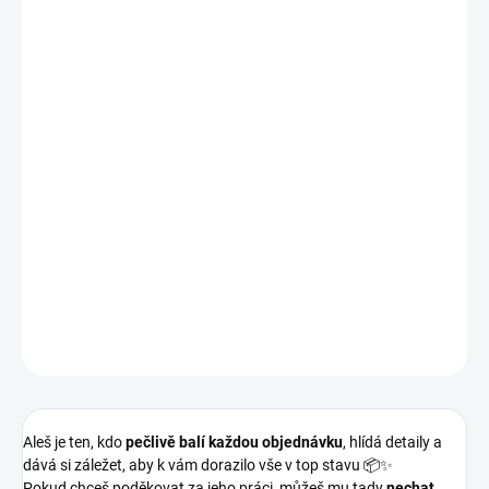
−
+
Přidat do košíku
Aleš je ten, kdo
pečlivě balí každou objednávku
, hlídá detaily a
dává si záležet, aby k vám dorazilo vše v top stavu 📦✨
Pokud chceš poděkovat za jeho práci, můžeš mu tady
nechat
malé dýško jako podporu a motivaci
🙌
👉
Není povinné, ale udělá radost.
Díky, že podporuješ lidi za CDS 💙
DETAILNÍ INFORMACE
ZEPTAT SE
HLÍDAT
Aleš je ten, kdo
pečlivě balí každou objednávku
, hlídá detaily a
dává si záležet, aby k vám dorazilo vše v top stavu 📦✨
Pokud chceš poděkovat za jeho práci, můžeš mu tady
nechat