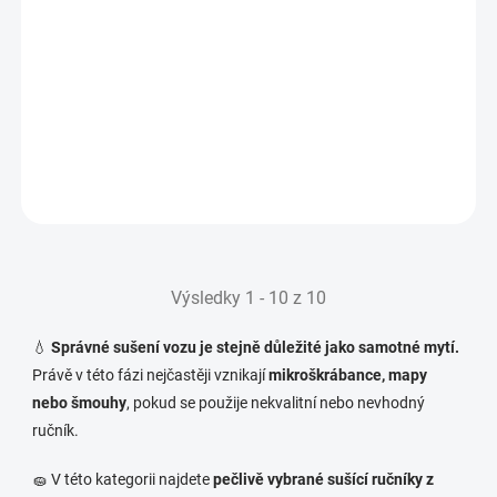
Aqua Big
Srdcem ručníku je technologie Twisted Pile (Twisted
Loop)
499 Kč
OBJEDNÁNO U
DODAVATELE
412 Kč bez DPH
Do košíku
Výsledky 1 - 10 z 10
💧
Správné sušení vozu je stejně důležité jako samotné mytí.
Právě v této fázi nejčastěji vznikají
mikroškrábance, mapy
nebo šmouhy
, pokud se použije nekvalitní nebo nevhodný
ručník.
🧽 V této kategorii najdete
pečlivě vybrané sušící ručníky z