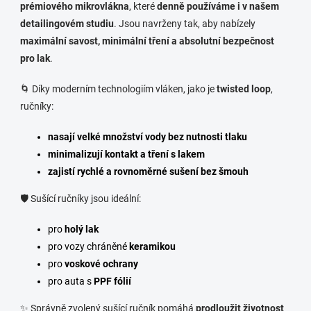
prémiového mikrovlákna
, které
denně používáme i v našem
detailingovém studiu
. Jsou navrženy tak, aby nabízely
maximální savost, minimální tření a absolutní bezpečnost
pro lak
.
🌀 Díky moderním technologiím vláken, jako je
twisted loop
,
ručníky:
nasají velké množství vody bez nutnosti tlaku
minimalizují kontakt a tření s lakem
zajistí rychlé a rovnoměrné sušení bez šmouh
🛡️ Sušící ručníky jsou ideální:
pro
holý lak
pro vozy chráněné
keramikou
pro
voskové ochrany
pro auta s
PPF fólií
✨ Správně zvolený sušící ručník pomáhá
prodloužit životnost