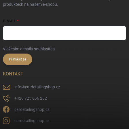
produktech na našem e-shopu.
E-MAIL
Vložením e-mailu souhlasíte s
podmínkami ochrany osobních údajů
Přihlásit se
KONTAKT
info
@
cardetailingshop.cz
+420 725 666 262
cardetailingshop.cz
cardetailingshop.cz