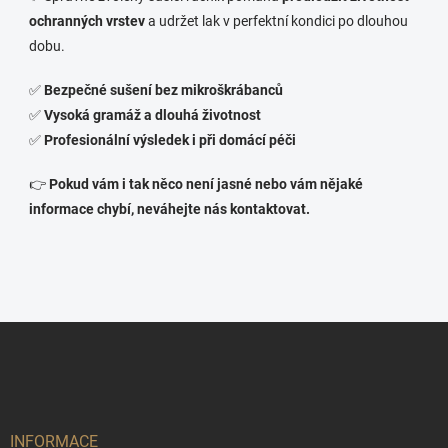
ochranných vrstev
a udržet lak v perfektní kondici po dlouhou
dobu.
✅
Bezpečné sušení bez mikroškrábanců
✅
Vysoká gramáž a dlouhá životnost
✅
Profesionální výsledek i při domácí péči
👉
Pokud vám i tak něco není jasné nebo vám nějaké
informace chybí, neváhejte nás kontaktovat.
Z
á
p
a
t
í
INFORMACE