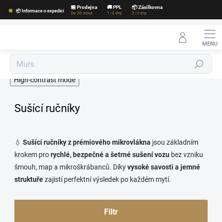
Přejít
🏪 Prodejna
🚚 PPL
📦 Zásilkovna
📦 Informace o expedici
na
Do 30 minut
1–2 dny
2–3 dny
obsah
Hledat
High-contrast mode
Sušící ručníky
💧
Sušící ručníky z prémiového mikrovlákna
jsou základním
krokem pro
rychlé, bezpečné a šetrné sušení vozu
bez vzniku
šmouh, map a mikroškrábanců. Díky
vysoké savosti a jemné
struktuře
zajistí perfektní výsledek po každém mytí.
Filtr