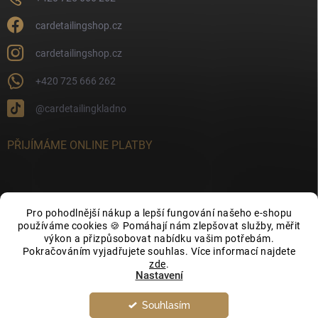
cardetailingshop.cz
cardetailingshop.cz
+420 725 666 262
@cardetailingkladno
PŘIJÍMÁME ONLINE PLATBY
Pro pohodlnější nákup a lepší fungování našeho e-shopu
FACEBOOK
používáme cookies 🍪 Pomáhají nám zlepšovat služby, měřit
výkon a přizpůsobovat nabídku vašim potřebám.
Pokračováním vyjadřujete souhlas. Více informací najdete
zde
.
Nastavení
Souhlasím
Copyright 2026
CarDetailingShop.cz
. Všechna práva vyhrazena.
Upravit