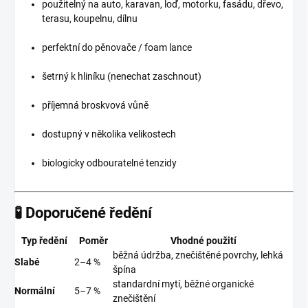
použitelný na auto, karavan, loď, motorku, fasádu, dřevo,
terasu, koupelnu, dílnu
perfektní do pěnovače / foam lance
šetrný k hliníku (nenechat zaschnout)
příjemná broskvová vůně
dostupný v několika velikostech
biologicky odbouratelné tenzidy
🧪
Doporučené ředění
Typ ředění
Poměr
Vhodné použití
běžná údržba, znečištěné povrchy, lehká
Slabé
2–4 %
špína
standardní mytí, běžné organické
Normální
5–7 %
znečištění