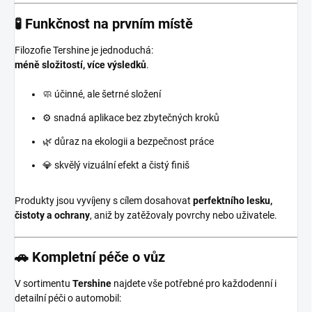
🧪 Funkčnost na prvním místě
Filozofie Tershine je jednoduchá:
méně složitostí, více výsledků
.
🧼 účinné, ale šetrné složení
⚙️ snadná aplikace bez zbytečných kroků
🌿 důraz na ekologii a bezpečnost práce
💎 skvělý vizuální efekt a čistý finiš
Produkty jsou vyvíjeny s cílem dosahovat
perfektního lesku,
čistoty a ochrany
, aniž by zatěžovaly povrchy nebo uživatele.
🚗 Kompletní péče o vůz
V sortimentu
Tershine
najdete vše potřebné pro každodenní i
detailní péči o automobil: