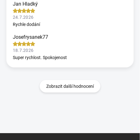
Jan Hladký
24.7.2026
Rychle dodání
Josefrysanek77
18.7.2026
Super rychlost. Spokojenost
Zobrazit další hodnocení
Z