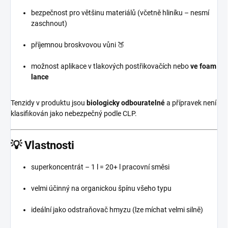
bezpečnost pro většinu materiálů (včetně hliníku – nesmí
zaschnout)
příjemnou broskvovou vůni 🍑
možnost aplikace v tlakových postřikovačích nebo
ve foam
lance
Tenzidy v produktu jsou
biologicky odbouratelné
a přípravek není
klasifikován jako nebezpečný podle CLP.
💡
Vlastnosti
superkoncentrát – 1 l = 20+ l pracovní směsi
velmi účinný na organickou špínu všeho typu
ideální jako odstraňovač hmyzu (lze míchat velmi silně)