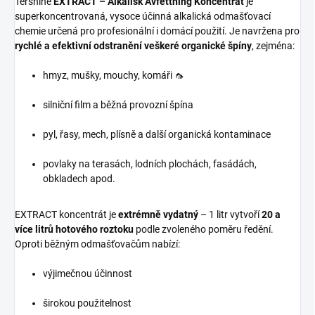
Tershine
EXTRACT – Alkalisk Avfettning Koncentrat
je
superkoncentrovaná, vysoce účinná alkalická odmašťovací
chemie určená pro profesionální i domácí použití. Je navržena pro
rychlé a efektivní odstranění veškeré organické špíny
, zejména:
hmyz, mušky, mouchy, komáři 🦟
silniční film a běžná provozní špína
pyl, řasy, mech, plísně a další organická kontaminace
povlaky na terasách, lodních plochách, fasádách,
obkladech apod.
EXTRACT koncentrát je
extrémně vydatný
– 1 litr vytvoří
20 a
více litrů hotového roztoku
podle zvoleného poměru ředění.
Oproti běžným odmašťovačům nabízí:
výjimečnou účinnost
širokou použitelnost