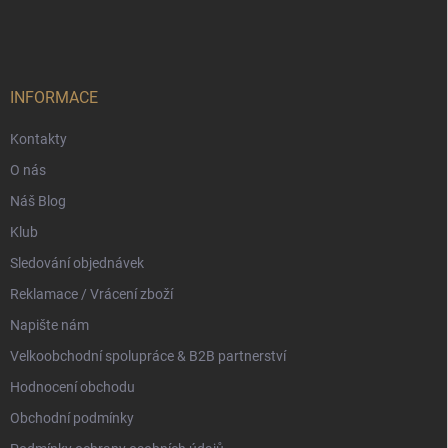
á
p
a
t
í
INFORMACE
Kontakty
O nás
Náš Blog
Klub
Sledování objednávek
Reklamace / Vrácení zboží
Napište nám
Velkoobchodní spolupráce & B2B partnerství
Hodnocení obchodu
Obchodní podmínky