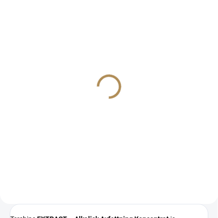
IHNED K ODESLÁNÍ
(>5 KS)
Alkalický postřikovač
Tershine-Spray Pump
649 Kč
536 Kč bez DPH
−
+
Do košíku