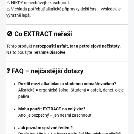
⚠️ NIKDY nenechávejte zaschnout.
⚠️ V chladu potřebují alkalické přípravky delší čas – výsledek je
výrazně lepší.
🚫 Co EXTRACT neřeší
Tento produkt
nerozpouští asfalt, tar a petrolejové nečistoty
.
Na to použijte Tershine
Dissolve
.
❓
FAQ – nejčastější dotazy
Rozdíl mezi alkalickou a studenou odmašťovačkou?
Alkalická = organická špína. Studená = asfalt, dehet, oleje,
paliva.
Mohu použít EXTRACT na celý vůz?
Ano, je bezpečný – jen nesmí zaschnout.
Jak poznám správné ředění?
Podle typu špíny. Na hmyz a silniční film míchejte silnější