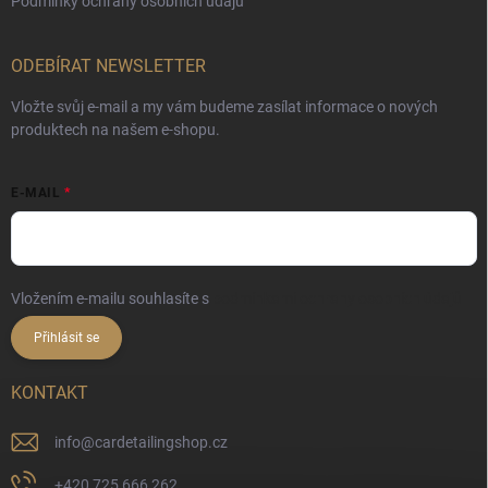
Podmínky ochrany osobních údajů
ODEBÍRAT NEWSLETTER
Vložte svůj e-mail a my vám budeme zasílat informace o nových
produktech na našem e-shopu.
E-MAIL
Vložením e-mailu souhlasíte s
podmínkami ochrany osobních údajů
Přihlásit se
KONTAKT
info
@
cardetailingshop.cz
+420 725 666 262