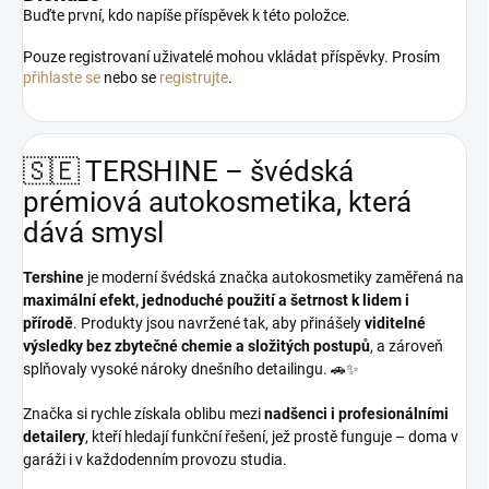
Buďte první, kdo napíše příspěvek k této položce.
Pouze registrovaní uživatelé mohou vkládat příspěvky. Prosím
přihlaste se
nebo se
registrujte
.
🇸🇪 TERSHINE – švédská
prémiová autokosmetika, která
dává smysl
Tershine
je moderní švédská značka autokosmetiky zaměřená na
maximální efekt, jednoduché použití a šetrnost k lidem i
přírodě
. Produkty jsou navržené tak, aby přinášely
viditelné
výsledky bez zbytečné chemie a složitých postupů
, a zároveň
splňovaly vysoké nároky dnešního detailingu. 🚗✨
Značka si rychle získala oblibu mezi
nadšenci i profesionálními
detailery
, kteří hledají funkční řešení, jež prostě funguje – doma v
garáži i v každodenním provozu studia.