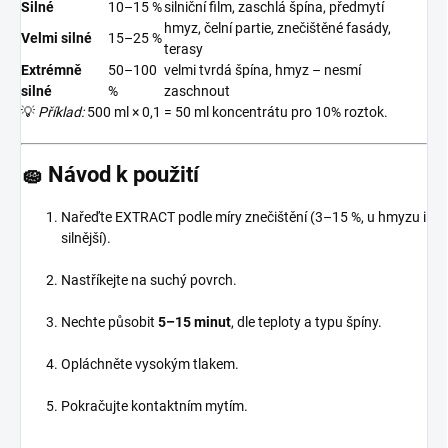
Silné
10–15 %
silniční film, zaschlá špína, předmytí
hmyz, čelní partie, znečištěné fasády,
Velmi silné
15–25 %
terasy
Extrémně
50–100
velmi tvrdá špína, hmyz – nesmí
silné
%
zaschnout
💡
Příklad:
500 ml × 0,1 = 50 ml koncentrátu pro 10% roztok.
🧽
Návod k použití
Nařeďte EXTRACT podle míry znečištění (3–15 %, u hmyzu i
silnější).
Nastříkejte na suchý povrch.
Nechte působit
5–15 minut
, dle teploty a typu špíny.
Opláchněte vysokým tlakem.
Pokračujte kontaktním mytím.