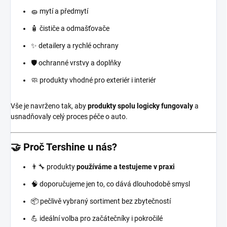
🧽 mytí a předmytí
🧴 čističe a odmašťovače
✨ detailery a rychlé ochrany
🛡️ ochranné vrstvy a doplňky
🧼 produkty vhodné pro exteriér i interiér
Vše je navrženo tak, aby
produkty spolu logicky fungovaly
a
usnadňovaly celý proces péče o auto.
🤝 Proč Tershine u nás?
👨‍🔧 produkty
používáme a testujeme v praxi
🧠 doporučujeme jen to, co dává dlouhodobě smysl
📦 pečlivě vybraný sortiment bez zbytečností
💪 ideální volba pro začátečníky i pokročilé