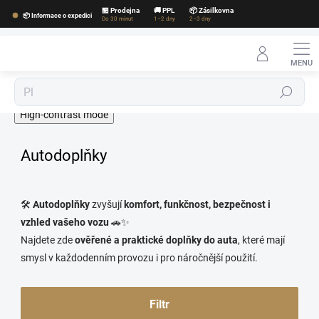
Přejít
🏪 Prodejna
🚚 PPL
📦 Zásilkovna
📦 Informace o expedici
na
Do 30 minut
1–2 dny
2–3 dny
obsah
Hledat
High-contrast mode
Autodoplňky
🛠️
Autodoplňky
zvyšují
komfort, funkčnost, bezpečnost i
vzhled vašeho vozu
🚗✨
Najdete zde
ověřené a praktické doplňky do auta
, které mají
smysl v každodenním provozu i pro náročnější použití.
Filtr