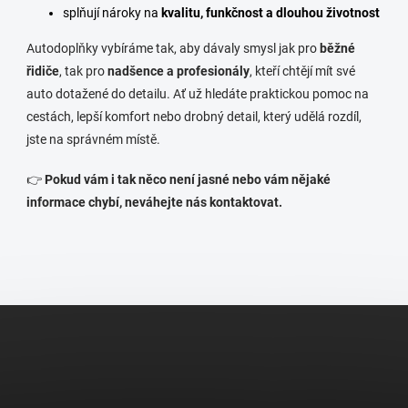
splňují nároky na
kvalitu, funkčnost a dlouhou životnost
Autodoplňky vybíráme tak, aby dávaly smysl jak pro
běžné
řidiče
, tak pro
nadšence a profesionály
, kteří chtějí mít své
auto dotažené do detailu. Ať už hledáte praktickou pomoc na
cestách, lepší komfort nebo drobný detail, který udělá rozdíl,
jste na správném místě.
👉
Pokud vám i tak něco není jasné nebo vám nějaké
informace chybí, neváhejte nás kontaktovat.
Z
á
p
a
t