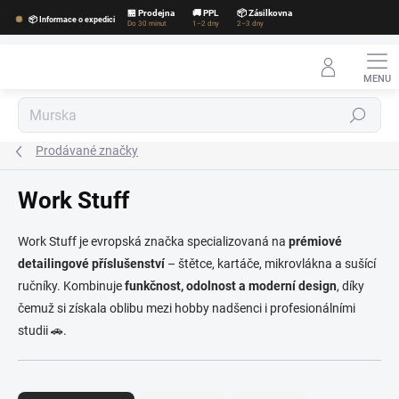
Přejít
🏪 Prodejna
🚚 PPL
📦 Zásilkovna
📦 Informace o expedici
na
Do 30 minut
1–2 dny
2–3 dny
obsah
Hledat
Prodávané značky
Work Stuff
Work Stuff je evropská značka specializovaná na
prémiové
detailingové příslušenství
– štětce, kartáče, mikrovlákna a sušící
ručníky. Kombinuje
funkčnost, odolnost a moderní design
, díky
čemuž si získala oblibu mezi hobby nadšenci i profesionálními
studii 🚗.
Ř