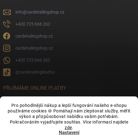
info
@
cardetailingshop.cz
+420 725 666 262
cardetailingshop.cz
cardetailingshop.cz
+420 725 666 262
@cardetailingkladno
PŘIJÍMÁME ONLINE PLATBY
Pro pohodlnější nákup a lepší fungování našeho e-shopu
používáme cookies 🍪 Pomáhají nám zlepšovat služby, měřit
výkon a přizpůsobovat nabídku vašim potřebám.
FACEBOOK
Pokračováním vyjadřujete souhlas. Více informací najdete
zde
.
Nastavení