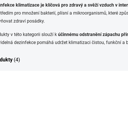
nfekce klimatizace je klíčová pro zdravý a svěží vzduch v inter
tředím pro množení bakterií, plísní a mikroorganismů, které z
vňovat zdraví posádky.
ukty v této kategorii slouží k
účinnému odstranění zápachu pří
idelná dezinfekce pomáhá udržet klimatizaci čistou, funkční a 
dukty
(4)
P
TIP
11660
STSELLER
BESTSELLER
PRO ZAČÁTEČNÍKY