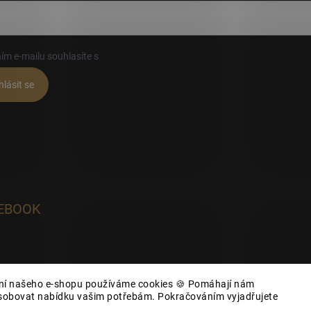
ím e-mailu souhlasíte s
podmínkami ochrany osobních údajů
hlásit se
EBOOK
ání našeho e-shopu používáme cookies 🍪 Pomáhají nám
působovat nabídku vašim potřebám. Pokračováním vyjadřujete