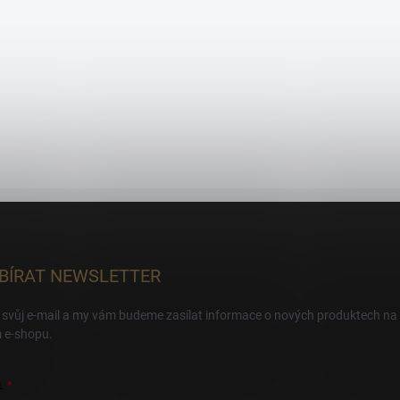
BÍRAT NEWSLETTER
 svůj e-mail a my vám budeme zasílat informace o nových produktech na
 e-shopu.
L