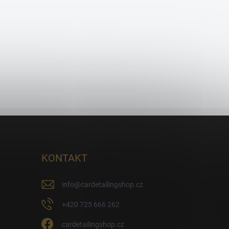
KONTAKT
info
@
cardetailingshop.cz
+420 725 666 262
cardetailingshop.cz