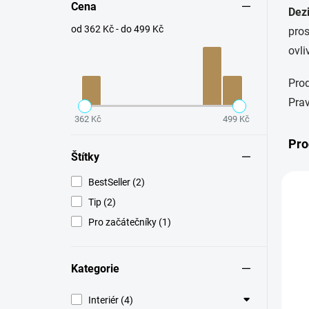
Cena
Dezi
od 362 Kč - do 499 Kč
pros
ovli
Prod
Prav
362 Kč
499 Kč
Pro
Štítky
BestSeller (2)
TI
Tip (2)
BE
Pro začátečníky (1)
Kategorie
Interiér (4)