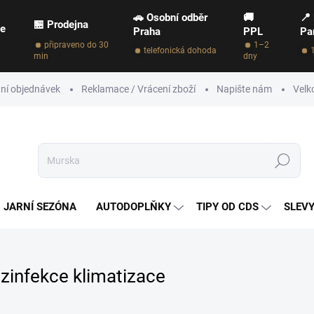
🚗 Osobní odběr
🚚
📍
🏪 Prodejna
ce
Praha
PPL
Pa
připraveno do 30
1–2
telefonická dohoda
min
dny
ní objednávek
Reklamace / Vrácení zboží
Napište nám
Velk
Hledat
JARNÍ SEZÓNA
AUTODOPLŇKY
TIPY OD CDS
SLEVY
zinfekce klimatizace