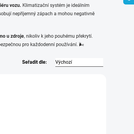
iéru vozu.
Klimatizační systém je ideálním
působují nepříjemný zápach a mohou negativně
mo u zdroje
, nikoliv k jeho pouhému překrytí.
bezpečnou pro každodenní používání. 🌬️
Seřadit dle:
11651
12083