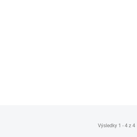
Dezinfekce klimatizace
Carbon Collective Air
Conditioning Refresh -
Air Con Bomb (New Car)
399 Kč
330 Kč bez DPH
OBJEDNÁNO U DODAVATELE
(-2 KS)
Do košíku
Výsledky 1 - 4 z 4