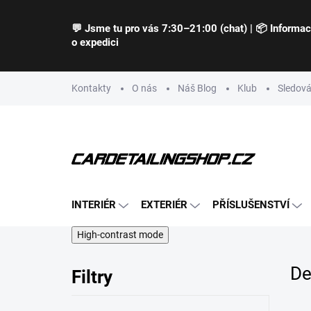
Přejít
na
💬 Jsme tu pro vás 7:30–21:00 (chat) | 📦 Informa
obsah
o expedici
Kontakty
O nás
Náš Blog
Klub
Sledová
INTERIÉR
EXTERIÉR
PŘÍSLUŠENSTVÍ
High-contrast mode
De
Filtry