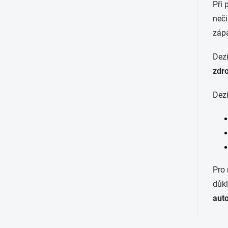
Při 
neči
záp
Dezi
zdr
Dezi
Pro 
důkl
auto