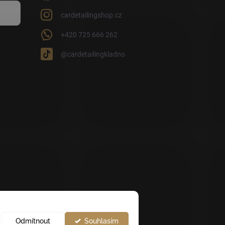
cardetailingshop.cz
+420 725 666 262
@cardetailingkladno
Odmítnout
Souhlasím