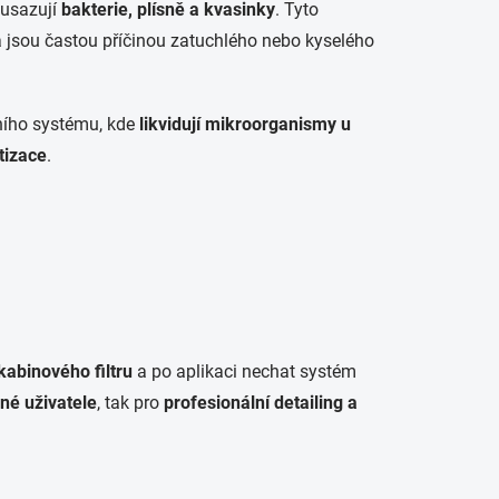
 usazují
bakterie, plísně a kvasinky
. Tyto
a jsou častou příčinou zatuchlého nebo kyselého
čního systému, kde
likvidují mikroorganismy u
tizace
.
abinového filtru
a po aplikaci nechat systém
né uživatele
, tak pro
profesionální detailing a