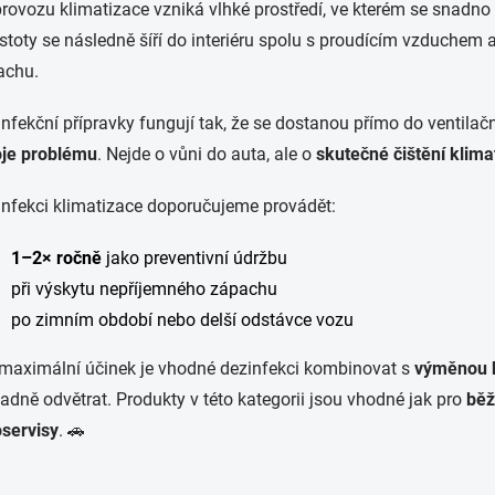
provozu klimatizace vzniká vlhké prostředí, ve kterém se snadno
stoty se následně šíří do interiéru spolu s proudícím vzduchem 
achu.
nfekční přípravky fungují tak, že se dostanou přímo do ventila
oje problému
. Nejde o vůni do auta, ale o
skutečné čištění klima
nfekci klimatizace doporučujeme provádět:
1–2× ročně
jako preventivní údržbu
při výskytu nepříjemného zápachu
po zimním období nebo delší odstávce vozu
maximální účinek je vhodné dezinfekci kombinovat s
výměnou k
adně odvětrat. Produkty v této kategorii jsou vhodné jak pro
běž
servisy
. 🚗