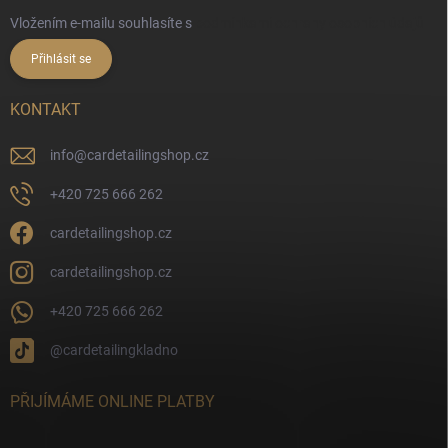
Vložením e-mailu souhlasíte s
podmínkami ochrany osobních údajů
Přihlásit se
KONTAKT
info
@
cardetailingshop.cz
+420 725 666 262
cardetailingshop.cz
cardetailingshop.cz
+420 725 666 262
@cardetailingkladno
PŘIJÍMÁME ONLINE PLATBY