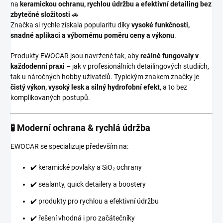
na
keramickou ochranu, rychlou údržbu a efektivní detailing bez
zbytečné složitosti
🚗
Značka si rychle získala popularitu díky
vysoké funkčnosti,
snadné aplikaci a výbornému poměru ceny a výkonu
.
Produkty EWOCAR jsou navržené tak, aby
reálně fungovaly v
každodenní praxi
– jak v profesionálních detailingových studiích,
tak u náročných hobby uživatelů. Typickým znakem značky je
čistý výkon, vysoký lesk a silný hydrofobní efekt
, a to bez
komplikovaných postupů.
🧪 Moderní ochrana & rychlá údržba
EWOCAR se specializuje především na:
✔️ keramické povlaky a SiO₂ ochrany
✔️ sealanty, quick detailery a boostery
✔️ produkty pro rychlou a efektivní údržbu
✔️ řešení vhodná i pro začátečníky