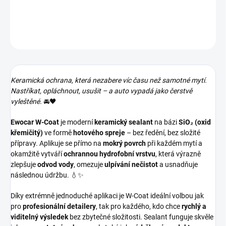
DETAILNÍ INFORMACE
ZEPTAT SE
HLÍDAT
Keramická ochrana, která nezabere víc času než samotné mytí.
Nastříkat, opláchnout, usušit – a auto vypadá jako čerstvě
vyleštěné.
🚘🖤
Ewocar W-Coat
je moderní
keramický sealant
na bázi
SiO₂ (oxid
křemičitý)
ve formě
hotového spreje
– bez ředění, bez složité
přípravy. Aplikuje se přímo na
mokrý povrch
při každém mytí a
okamžitě vytváří
ochrannou hydrofobní vrstvu
, která výrazně
zlepšuje
odvod vody
, omezuje
ulpívání nečistot
a usnadňuje
následnou údržbu. 💧✨
Díky extrémně jednoduché aplikaci je W-Coat ideální volbou jak
pro
profesionální detailery
, tak pro každého, kdo chce
rychlý a
viditelný výsledek
bez zbytečné složitosti. Sealant funguje skvěle