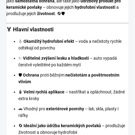
jako
samostatná ochrana
, ale také jako
údržbový produkt pro
keramické povlaky
– obnovuje jejich
hydrofobní vlastnosti
a
prodlužuje jejich
životnost
. 🔄🛡️
🏅 Hlavní vlastnosti
💧
Okamžitý hydrofobní efekt
– voda a nečistoty rychle
odtékají od povrchu
✨
Viditelné zvýšení lesku a hladkosti
– auto vypadá
čerstvě vyleštěné po každém mytí
🛡️
Ochrana
proti běžným
nečistotám a povětrnostním
vlivům
🧴
Velmi rychlá aplikace
– nastříkat a opláchnout, žádné
extra kroky
🚗 Vhodný pro
exteriérové povrchy
– lak, skla, plasty i
ráfky
🔄
Ideální jako údržba keramických povlaků
– prodlužuje
životnost a obnovuje hydrofobii