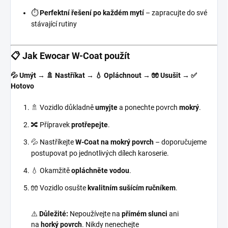
⏱️
Perfektní řešení po každém mytí
– zapracujte do své
stávající rutiny
📋 Jak Ewocar W-Coat použít
💦 Umýt → 🚿 Nastříkat → 💧 Opláchnout → 🧤 Usušit → ✅
Hotovo
🚿 Vozidlo důkladně
umyjte
a ponechte povrch
mokrý
.
🔀 Přípravek
protřepejte
.
💦 Nastříkejte
W-Coat na mokrý povrch
– doporučujeme
postupovat po jednotlivých dílech karoserie.
💧 Okamžitě
opláchněte vodou
.
🧤 Vozidlo osušte
kvalitním sušícím ručníkem
.
⚠️
Důležité:
Nepoužívejte na
přímém slunci
ani
na
horký povrch
. Nikdy nenechejte