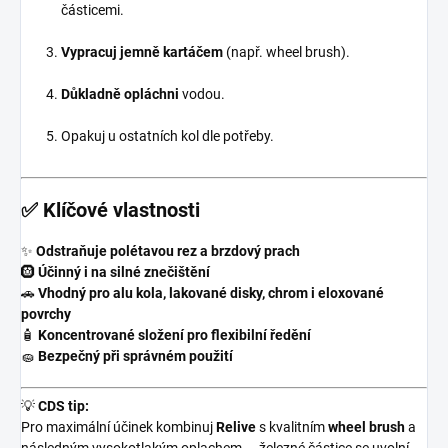
částicemi.
Vypracuj jemně kartáčem
(např. wheel brush).
Důkladně opláchni
vodou.
Opakuj u ostatních kol dle potřeby.
✅
Klíčové vlastnosti
✨
Odstraňuje polétavou rez a brzdový prach
🛞
Účinný i na silné znečištění
🚗
Vhodný pro alu kola, lakované disky, chrom i eloxované
povrchy
🧴
Koncentrované složení pro flexibilní ředění
🧽
Bezpečný při správném použití
💡
CDS tip:
Pro maximální účinek kombinuj
Relive
s kvalitním
wheel brush
a