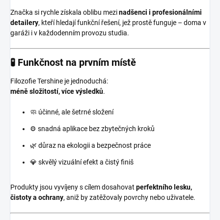
Značka si rychle získala oblibu mezi
nadšenci i profesionálními
detailery
, kteří hledají funkční řešení, jež prostě funguje – doma v
garáži i v každodenním provozu studia.
🧪 Funkčnost na prvním místě
Filozofie Tershine je jednoduchá:
méně složitostí, více výsledků
.
🧼 účinné, ale šetrné složení
⚙️ snadná aplikace bez zbytečných kroků
🌿 důraz na ekologii a bezpečnost práce
💎 skvělý vizuální efekt a čistý finiš
Produkty jsou vyvíjeny s cílem dosahovat
perfektního lesku,
čistoty a ochrany
, aniž by zatěžovaly povrchy nebo uživatele.