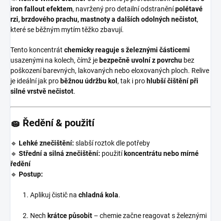
iron fallout efektem
, navržený pro detailní odstranění
polétavé
rzi, brzdového prachu, mastnoty a dalších odolných nečistot
,
které se běžným mytím těžko zbavují.
Tento koncentrát
chemicky reaguje s železnými částicemi
usazenými na kolech, čímž je
bezpečně uvolní z povrchu
bez
poškození barevných, lakovaných nebo eloxovaných ploch. Relive
je ideální jak pro
běžnou údržbu kol
, tak i pro
hlubší čištění při
silné vrstvě nečistot
.
🧽
Ředění & použití
🔹
Lehké znečištění:
slabší roztok dle potřeby
🔹
Střední a silná znečištění:
použití
koncentrátu nebo mírné
ředění
🔹
Postup:
Aplikuj čistič na
chladná kola
.
Nech
krátce působit
– chemie začne reagovat s železnými