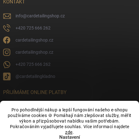
KONTAKT
info
@
cardetailingshop.cz
+420 725 666 262
cardetailingshop.cz
cardetailingshop.cz
+420 725 666 262
@cardetailingkladno
PŘIJÍMÁME ONLINE PLATBY
Pro pohodlnější nákup a lepší fungování našeho e-shopu
používáme cookies 🍪 Pomáhají nám zlepšovat služby, měřit
výkon a přizpůsobovat nabídku vašim potřebám.
FACEBOOK
Pokračováním vyjadřujete souhlas. Více informací najdete
zde
.
Nastavení