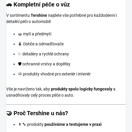
🚗 Kompletní péče o vůz
V sortimentu
Tershine
najdete vše potřebné pro každodenní i
detailní péči o automobil:
🧽 mytí a předmytí
🧴 čističe a odmašťovače
✨ detailery a rychlé ochrany
🛡️ ochranné vrstvy a doplňky
🧼 produkty vhodné pro exteriér i interiér
Vše je navrženo tak, aby
produkty spolu logicky fungovaly
a
usnadňovaly celý proces péče o auto.
🤝 Proč Tershine u nás?
👨‍🔧 produkty
používáme a testujeme v praxi