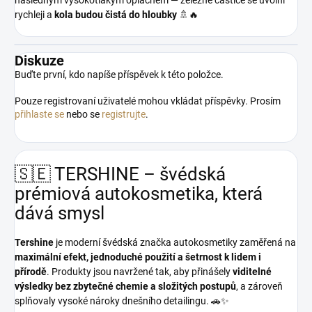
následným vysokotlakým oplachem — železné částice se uvolní
rychleji a
kola budou čistá do hloubky
🚿🔥
Diskuze
Buďte první, kdo napíše příspěvek k této položce.
Pouze registrovaní uživatelé mohou vkládat příspěvky. Prosím
přihlaste se
nebo se
registrujte
.
🇸🇪 TERSHINE – švédská
prémiová autokosmetika, která
dává smysl
Tershine
je moderní švédská značka autokosmetiky zaměřená na
maximální efekt, jednoduché použití a šetrnost k lidem i
přírodě
. Produkty jsou navržené tak, aby přinášely
viditelné
výsledky bez zbytečné chemie a složitých postupů
, a zároveň
splňovaly vysoké nároky dnešního detailingu. 🚗✨