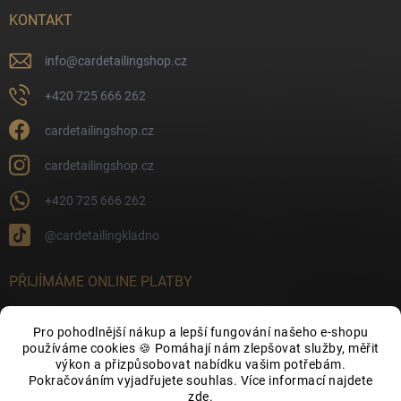
KONTAKT
info
@
cardetailingshop.cz
+420 725 666 262
cardetailingshop.cz
cardetailingshop.cz
+420 725 666 262
@cardetailingkladno
PŘIJÍMÁME ONLINE PLATBY
Pro pohodlnější nákup a lepší fungování našeho e-shopu
používáme cookies 🍪 Pomáhají nám zlepšovat služby, měřit
výkon a přizpůsobovat nabídku vašim potřebám.
FACEBOOK
Pokračováním vyjadřujete souhlas. Více informací najdete
zde
.