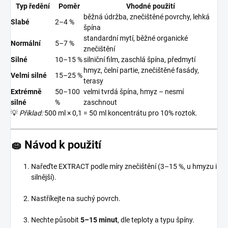
Typ ředění
Poměr
Vhodné použití
běžná údržba, znečištěné povrchy, lehká
Slabé
2–4 %
špína
standardní mytí, běžné organické
Normální
5–7 %
znečištění
Silné
10–15 %
silniční film, zaschlá špína, předmytí
hmyz, čelní partie, znečištěné fasády,
Velmi silné
15–25 %
terasy
Extrémně
50–100
velmi tvrdá špína, hmyz – nesmí
silné
%
zaschnout
💡
Příklad:
500 ml × 0,1 = 50 ml koncentrátu pro 10% roztok.
🧽
Návod k použití
Nařeďte EXTRACT podle míry znečištění (3–15 %, u hmyzu i
silnější).
Nastříkejte na suchý povrch.
Nechte působit
5–15 minut
, dle teploty a typu špíny.