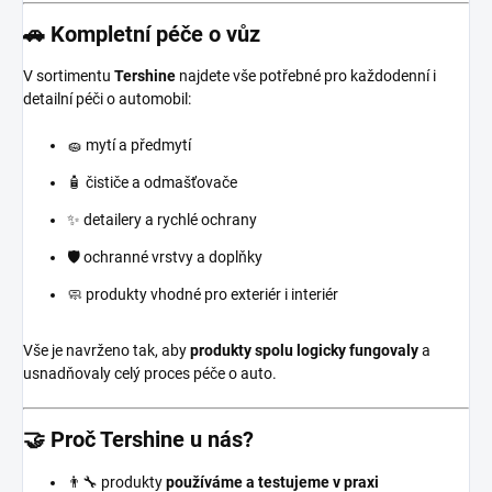
🚗 Kompletní péče o vůz
V sortimentu
Tershine
najdete vše potřebné pro každodenní i
detailní péči o automobil:
🧽 mytí a předmytí
🧴 čističe a odmašťovače
✨ detailery a rychlé ochrany
🛡️ ochranné vrstvy a doplňky
🧼 produkty vhodné pro exteriér i interiér
Vše je navrženo tak, aby
produkty spolu logicky fungovaly
a
usnadňovaly celý proces péče o auto.
🤝 Proč Tershine u nás?
👨‍🔧 produkty
používáme a testujeme v praxi