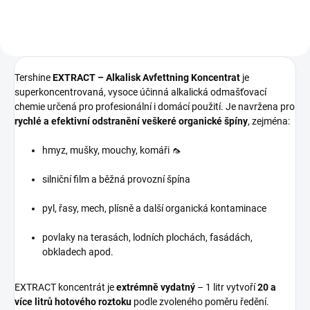
Tershine
EXTRACT – Alkalisk Avfettning Koncentrat
je
superkoncentrovaná, vysoce účinná alkalická odmašťovací
chemie určená pro profesionální i domácí použití. Je navržena pro
rychlé a efektivní odstranění veškeré organické špíny
, zejména:
hmyz, mušky, mouchy, komáři 🦟
silniční film a běžná provozní špína
pyl, řasy, mech, plísně a další organická kontaminace
povlaky na terasách, lodních plochách, fasádách,
obkladech apod.
EXTRACT koncentrát je
extrémně vydatný
– 1 litr vytvoří
20 a
více litrů hotového roztoku
podle zvoleného poměru ředění.