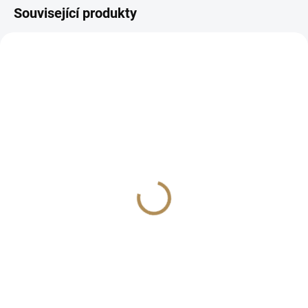
Související produkty
BESTSELLER
7740
IHNED K ODESLÁNÍ
(>5 KS)
Alkalický postřikovač
Tershine-Spray Pump
649 Kč
536 Kč bez DPH
−
+
Do košíku