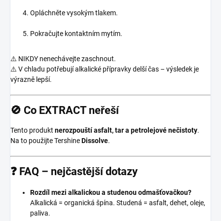
Opláchněte vysokým tlakem.
Pokračujte kontaktním mytím.
⚠️ NIKDY nenechávejte zaschnout.
⚠️ V chladu potřebují alkalické přípravky delší čas – výsledek je
výrazně lepší.
🚫 Co EXTRACT neřeší
Tento produkt
nerozpouští asfalt, tar a petrolejové nečistoty
.
Na to použijte Tershine
Dissolve
.
❓
FAQ – nejčastější dotazy
Rozdíl mezi alkalickou a studenou odmašťovačkou?
Alkalická = organická špína. Studená = asfalt, dehet, oleje,
paliva.