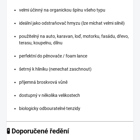
velmi účinný na organickou špínu všeho typu
ideální jako odstraňovač hmyzu (lze míchat velmi silně)
použitelný na auto, karavan, loď, motorku, fasádu, dřevo,
terasu, koupelnu, dílnu
perfektní do pěnovače / foam lance
šetrný k hliníku (nenechat zaschnout)
příjemná broskvová vůně
dostupný v několika velikostech
biologicky odbouratelné tenzidy
🧪
Doporučené ředění