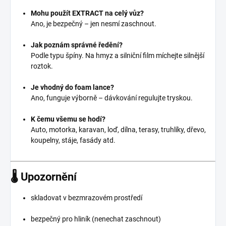
Mohu použít EXTRACT na celý vůz?
Ano, je bezpečný – jen nesmí zaschnout.
Jak poznám správné ředění?
Podle typu špíny. Na hmyz a silniční film míchejte silnější
roztok.
Je vhodný do foam lance?
Ano, funguje výborně – dávkování regulujte tryskou.
K čemu všemu se hodí?
Auto, motorka, karavan, loď, dílna, terasy, truhlíky, dřevo,
koupelny, stáje, fasády atd.
🌡️ Upozornění
skladovat v bezmrazovém prostředí
bezpečný pro hliník (nenechat zaschnout)