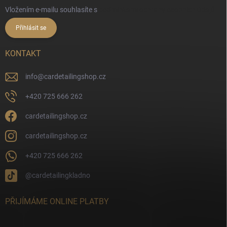
Vložením e-mailu souhlasíte s
podmínkami ochrany osobních údajů
Přihlásit se
KONTAKT
info
@
cardetailingshop.cz
+420 725 666 262
cardetailingshop.cz
cardetailingshop.cz
+420 725 666 262
@cardetailingkladno
PŘIJÍMÁME ONLINE PLATBY