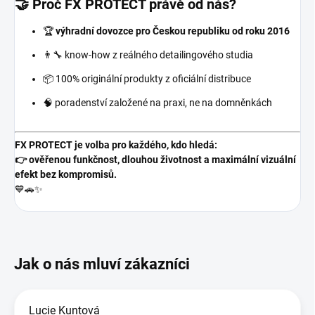
🤝 Proč FX PROTECT právě od nás?
🏆
výhradní dovozce pro Českou republiku od roku 2016
👨‍🔧 know-how z reálného detailingového studia
📦 100% originální produkty z oficiální distribuce
🧠 poradenství založené na praxi, ne na domněnkách
FX PROTECT je volba pro každého, kdo hledá:
👉 ověřenou funkčnost, dlouhou životnost a maximální vizuální
efekt bez kompromisů.
💙🚗✨
Lucie Kuntová