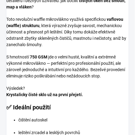
detailerů i běžných uživatelů: jak docílit
čistých oken bez šmouh,
map a vláken
?
Toto revoluční waffle mikrovlákno využívá specifickou
vaflovou
(waffle) strukturu
, která výrazně zvyšuje savost, mechanickou
účinnost a přesnost při leštění. Díky tomu dokáže efektivně
odstranit zbytky skleněných čističů, mastnotu i nečistoty, aniž by
zanechalo šmouhy.
S hmotností
750 GSM
jde o velmi husté, kvalitní a extrémně
výkonné mikrovlákno — perfektní pro profesionální použití, ale
zároveň jednoduché a intuitivní pro každého. Bezešvé provedení
eliminuje riziko poškrábání nebo nežádoucích stop.
Výsledek?
Krystalicky čisté sklo už na první přejetí.
✅ Ideální použití
čištění autoskel
leštění zrcadel a lesklých povrchů