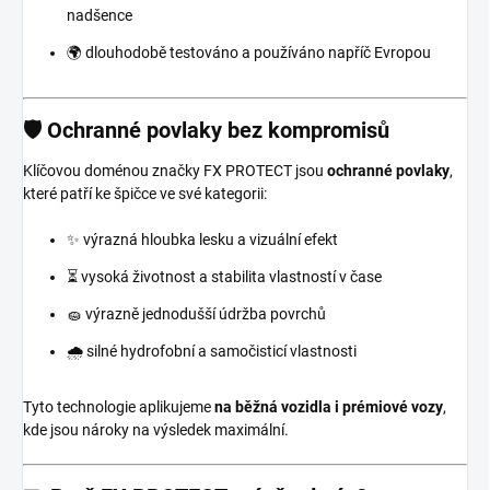
nadšence
🌍 dlouhodobě testováno a používáno napříč Evropou
🛡️ Ochranné povlaky bez kompromisů
Klíčovou doménou značky FX PROTECT jsou
ochranné povlaky
,
které patří ke špičce ve své kategorii:
✨ výrazná hloubka lesku a vizuální efekt
⏳ vysoká životnost a stabilita vlastností v čase
🧽 výrazně jednodušší údržba povrchů
🌧️ silné hydrofobní a samočisticí vlastnosti
Tyto technologie aplikujeme
na běžná vozidla i prémiové vozy
,
kde jsou nároky na výsledek maximální.