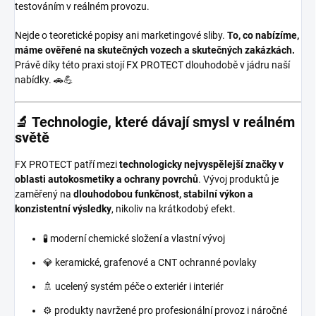
testováním v reálném provozu.
Nejde o teoretické popisy ani marketingové sliby.
To, co nabízíme,
máme ověřené na skutečných vozech a skutečných zakázkách.
Právě díky této praxi stojí FX PROTECT dlouhodobě v jádru naší
nabídky. 🚗💪
🔬 Technologie, které dávají smysl v reálném
světě
FX PROTECT patří mezi
technologicky nejvyspělejší značky v
oblasti autokosmetiky a ochrany povrchů
. Vývoj produktů je
zaměřený na
dlouhodobou funkčnost, stabilní výkon a
konzistentní výsledky
, nikoliv na krátkodobý efekt.
🧪 moderní chemické složení a vlastní vývoj
💎 keramické, grafenové a CNT ochranné povlaky
🚿 ucelený systém péče o exteriér i interiér
⚙️ produkty navržené pro profesionální provoz i náročné