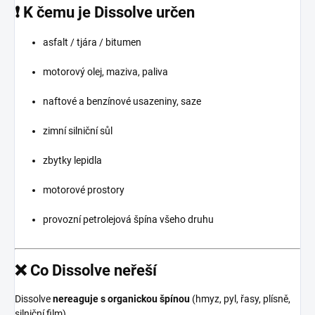
❗ K čemu je Dissolve určen
asfalt / tjára / bitumen
motorový olej, maziva, paliva
naftové a benzínové usazeniny, saze
zimní silniční sůl
zbytky lepidla
motorové prostory
provozní petrolejová špína všeho druhu
❌ Co Dissolve
neřeší
Dissolve
nereaguje s organickou špínou
(hmyz, pyl, řasy, plísně,
silniční film).