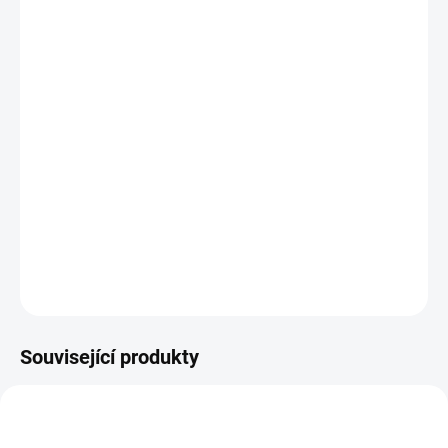
−
+
Přidat do košíku
Tershine
Dissolve
je aromaticky neutrální, vysoce účinná
studená
odmašťovačka
určená k odstranění asfaltu, dehtu, oleje,
bitumenu, solí, sazí a veškeré petrolejové špíny. Bezpečná pro lak,
plasty, gumu i světlomety, vhodná na mokrý i suchý povrch.
Ideální řešení zimních nečistot a asfaltových teček po celý rok. 🚗
⚫
DETAILNÍ INFORMACE
ZEPTAT SE
HLÍDAT
Související produkty
10440