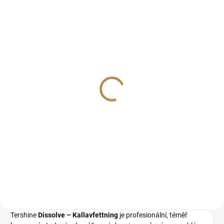
IHNED K ODESLÁNÍ
(>5 KS)
Postřikovač Tershine-
Spray Pump Petroleum
749 Kč
619 Kč bez DPH
−
+
Do košíku
Tershine
Dissolve – Kallavfettning
je profesionální, téměř