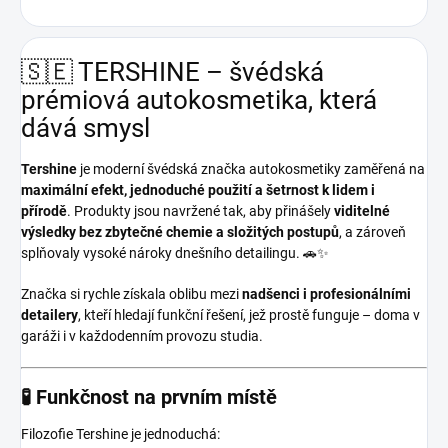
🇸🇪 TERSHINE – švédská
prémiová autokosmetika, která
dává smysl
Tershine
je moderní švédská značka autokosmetiky zaměřená na
maximální efekt, jednoduché použití a šetrnost k lidem i
přírodě
. Produkty jsou navržené tak, aby přinášely
viditelné
výsledky bez zbytečné chemie a složitých postupů
, a zároveň
splňovaly vysoké nároky dnešního detailingu. 🚗✨
Značka si rychle získala oblibu mezi
nadšenci i profesionálními
detailery
, kteří hledají funkční řešení, jež prostě funguje – doma v
garáži i v každodenním provozu studia.
🧪 Funkčnost na prvním místě
Filozofie Tershine je jednoduchá: