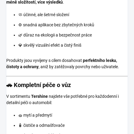
méně složitostí, více výsledků
.
🧼 účinné, ale šetrné složení
⚙️ snadná aplikace bez zbytečných kroků
🌿 důraz na ekologii a bezpečnost práce
💎 skvělý vizuální efekt a čistý finiš
Produkty jsou vyvíjeny s cílem dosahovat
perfektního lesku,
čistoty a ochrany
, aniž by zatěžovaly povrchy nebo uživatele.
🚗 Kompletní péče o vůz
V sortimentu
Tershine
najdete vše potřebné pro každodenní i
detailní péči o automobil:
🧽 mytí a předmytí
🧴 čističe a odmašťovače