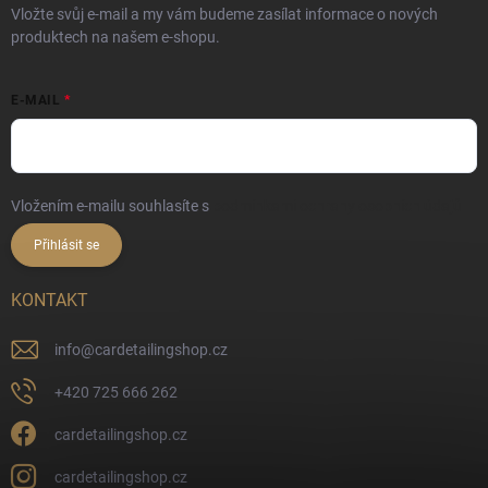
Vložte svůj e-mail a my vám budeme zasílat informace o nových
produktech na našem e-shopu.
E-MAIL
Vložením e-mailu souhlasíte s
podmínkami ochrany osobních údajů
Přihlásit se
KONTAKT
info
@
cardetailingshop.cz
+420 725 666 262
cardetailingshop.cz
cardetailingshop.cz