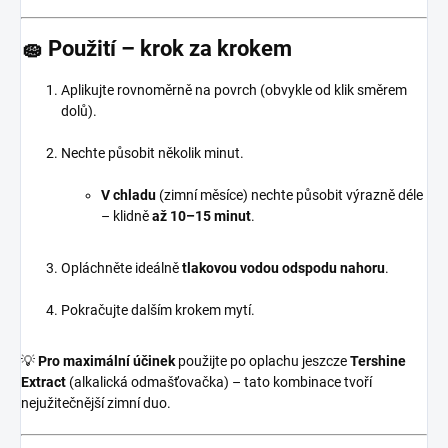
🧽
Použití – krok za krokem
Aplikujte rovnoměrně na povrch (obvykle od klik směrem
dolů).
Nechte působit několik minut.
V chladu
(zimní měsíce) nechte působit výrazně déle
– klidně
až 10–15 minut
.
Opláchněte ideálně
tlakovou vodou odspodu nahoru
.
Pokračujte dalším krokem mytí.
💡
Pro maximální účinek
použijte po oplachu jeszcze
Tershine
Extract
(alkalická odmašťovačka) – tato kombinace tvoří
nejužitečnější zimní duo.