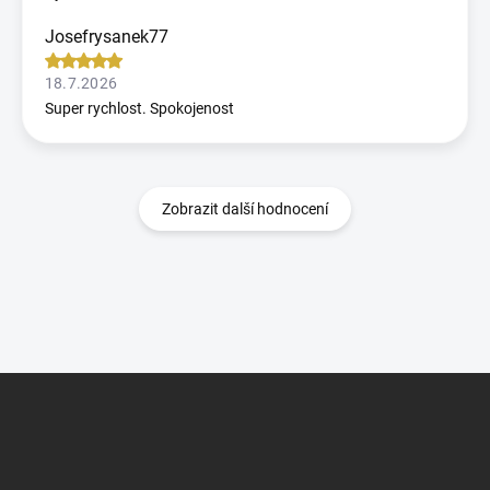
Josefrysanek77
18.7.2026
Super rychlost. Spokojenost
Zobrazit další hodnocení
Z
á
p
a
t