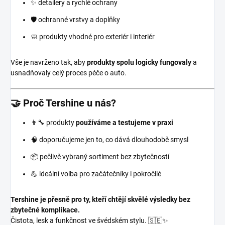
✨ detailery a rychlé ochrany
🛡️ ochranné vrstvy a doplňky
🧼 produkty vhodné pro exteriér i interiér
Vše je navrženo tak, aby
produkty spolu logicky fungovaly
a
usnadňovaly celý proces péče o auto.
🤝 Proč Tershine u nás?
👨‍🔧 produkty
používáme a testujeme v praxi
🧠 doporučujeme jen to, co dává dlouhodobě smysl
📦 pečlivě vybraný sortiment bez zbytečností
💪 ideální volba pro začátečníky i pokročilé
Tershine je přesně pro ty, kteří chtějí skvělé výsledky bez
zbytečné komplikace.
Čistota, lesk a funkčnost ve švédském stylu. 🇸🇪✨