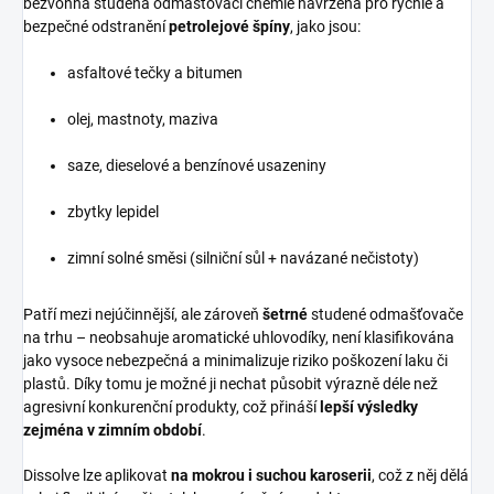
bezvonná studená odmašťovací chemie navržená pro rychlé a
bezpečné odstranění
petrolejové špíny
, jako jsou:
asfaltové tečky a bitumen
olej, mastnoty, maziva
saze, dieselové a benzínové usazeniny
zbytky lepidel
zimní solné směsi (silniční sůl + navázané nečistoty)
Patří mezi nejúčinnější, ale zároveň
šetrné
studené odmašťovače
na trhu – neobsahuje aromatické uhlovodíky, není klasifikována
jako vysoce nebezpečná a minimalizuje riziko poškození laku či
plastů. Díky tomu je možné ji nechat působit výrazně déle než
agresivní konkurenční produkty, což přináší
lepší výsledky
zejména v zimním období
.
Dissolve lze aplikovat
na mokrou i suchou karoserii
, což z něj dělá