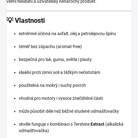
velmi flexibilní a uživatelsky nenáročný produkt.
💡
Vlastnosti
extrémně účinná na asfalt, olej a petrolejovou špínu
téměř bez zápachu (aromat-free)
bezpečná pro lak, gumu, světla i plasty
ideální proti zimní soli a těžkým nečistotám
použitelná na mokrý i suchý povrch
vhodná pro motory i vysoce znečištěné části
může působit déle než běžné studené odmašťovačky
skvěle funguje v kombinaci s Tershine
Extract
(alkalická
odmašťovačka)