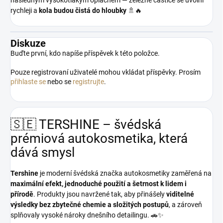
následným vysokotlakým oplachem — železné částice se uvolní
rychleji a
kola budou čistá do hloubky
🚿🔥
Diskuze
Buďte první, kdo napíše příspěvek k této položce.
Pouze registrovaní uživatelé mohou vkládat příspěvky. Prosím
přihlaste se
nebo se
registrujte
.
🇸🇪 TERSHINE – švédská
prémiová autokosmetika, která
dává smysl
Tershine
je moderní švédská značka autokosmetiky zaměřená na
maximální efekt, jednoduché použití a šetrnost k lidem i
přírodě
. Produkty jsou navržené tak, aby přinášely
viditelné
výsledky bez zbytečné chemie a složitých postupů
, a zároveň
splňovaly vysoké nároky dnešního detailingu. 🚗✨