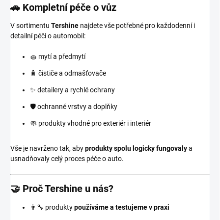
🚗 Kompletní péče o vůz
V sortimentu
Tershine
najdete vše potřebné pro každodenní i
detailní péči o automobil:
🧽 mytí a předmytí
🧴 čističe a odmašťovače
✨ detailery a rychlé ochrany
🛡️ ochranné vrstvy a doplňky
🧼 produkty vhodné pro exteriér i interiér
Vše je navrženo tak, aby
produkty spolu logicky fungovaly
a
usnadňovaly celý proces péče o auto.
🤝 Proč Tershine u nás?
👨‍🔧 produkty
používáme a testujeme v praxi