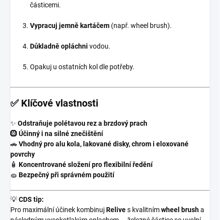
částicemi.
Vypracuj jemně kartáčem
(např. wheel brush).
Důkladně opláchni
vodou.
Opakuj u ostatních kol dle potřeby.
✅
Klíčové vlastnosti
✨
Odstraňuje polétavou rez a brzdový prach
🛞
Účinný i na silné znečištění
🚗
Vhodný pro alu kola, lakované disky, chrom i eloxované
povrchy
🧴
Koncentrované složení pro flexibilní ředění
🧽
Bezpečný při správném použití
💡
CDS tip:
Pro maximální účinek kombinuj
Relive
s kvalitním
wheel brush
a