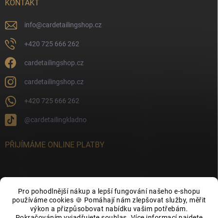
KONTAKT
info
@
cardetailingshop.cz
+420 725 666 262
cardetailingshop.cz
cardetailingshop.cz
+420 725 666 262
@cardetailingkladno
PŘIJÍMÁME ONLINE PLATBY
Pro pohodlnější nákup a lepší fungování našeho e-shopu
FACEBOOK
používáme cookies 🍪 Pomáhají nám zlepšovat služby, měřit
výkon a přizpůsobovat nabídku vašim potřebám.
Pokračováním vyjadřujete souhlas. Více informací najdete