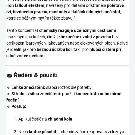
iron fallout efektem
, navržený pro detailní odstranění
polétavé
rzi, brzdového prachu, mastnoty a dalších odolných nečistot
,
které se běžným mytím těžko zbavují.
Tento koncentrát
chemicky reaguje s železnými částicemi
usazenými na kolech, čímž je
bezpečně uvolní z povrchu
bez
poškození barevných, lakovaných nebo eloxovaných ploch. Relive
je ideální jak pro
běžnou údržbu kol
, tak i pro
hlubší čištění při
silné vrstvě nečistot
.
🧽
Ředění & použití
🔹
Lehké znečištění:
slabší roztok dle potřeby
🔹
Střední a silná znečištění:
použití
koncentrátu nebo mírné
ředění
🔹
Postup:
Aplikuj čistič na
chladná kola
.
Nech
krátce působit
– chemie začne reagovat s železnými