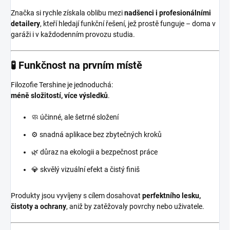
Značka si rychle získala oblibu mezi
nadšenci i profesionálními
detailery
, kteří hledají funkční řešení, jež prostě funguje – doma v
garáži i v každodenním provozu studia.
🧪 Funkčnost na prvním místě
Filozofie Tershine je jednoduchá:
méně složitostí, více výsledků
.
🧼 účinné, ale šetrné složení
⚙️ snadná aplikace bez zbytečných kroků
🌿 důraz na ekologii a bezpečnost práce
💎 skvělý vizuální efekt a čistý finiš
Produkty jsou vyvíjeny s cílem dosahovat
perfektního lesku,
čistoty a ochrany
, aniž by zatěžovaly povrchy nebo uživatele.