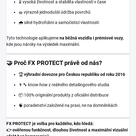
⏳ vysoká životnost a stabilita vlastností v čase
🧽 výrazně jednodušší údržba povrchů
🌧️ silné hydrofobní a samočisticí vlastnosti
Tyto technologie aplikujeme
na běžná vozidla i prémiové vozy
,
kde jsou nároky na výsledek maximální.
🤝 Proč FX PROTECT právě od nás?
🏆
výhradní dovozce pro Českou republiku od roku 2016
👨‍🔧 know-how z reálného detailingového studia
📦 100% originální produkty z oficiální distribuce
🧠 poradenství založené na praxi, ne na domněnkách
FX PROTECT je volba pro každého, kdo hledá:
👉 ověřenou funkčnost, dlouhou životnost a maximální vizuální