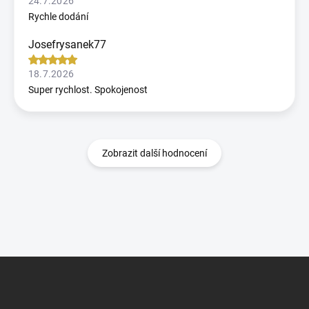
24.7.2026
Rychle dodání
Josefrysanek77
18.7.2026
Super rychlost. Spokojenost
Zobrazit další hodnocení
Z
á
p