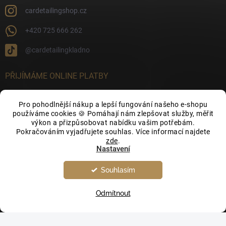
cardetailingshop.cz
+420 725 666 262
@cardetailingkladno
PŘIJÍMÁME ONLINE PLATBY
Pro pohodlnější nákup a lepší fungování našeho e-shopu
používáme cookies 🍪 Pomáhají nám zlepšovat služby, měřit
výkon a přizpůsobovat nabídku vašim potřebám.
FACEBOOK
Pokračováním vyjadřujete souhlas. Více informací najdete
zde
.
Nastavení
Souhlasím
Odmítnout
Copyright 2026
CarDetailingShop.cz
. Všechna práva vyhrazena.
Upravit
nastavení cookies
Vytvořil Shoptet