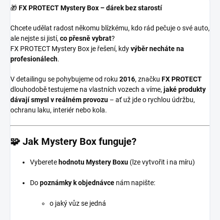
🎁
FX PROTECT Mystery Box – dárek bez starostí
Chcete udělat radost někomu blízkému, kdo rád pečuje o své auto,
ale nejste si jistí,
co přesně vybrat
?
FX PROTECT Mystery Box je řešení, kdy
výběr necháte na
profesionálech
.
V detailingu se pohybujeme od roku
2016
, značku
FX PROTECT
dlouhodobě testujeme na vlastních vozech a víme,
jaké produkty
dávají smysl v reálném provozu
– ať už jde o rychlou údržbu,
ochranu laku, interiér nebo kola.
🧩 Jak Mystery Box funguje?
Vyberete
hodnotu Mystery Boxu
(lze vytvořit i na míru)
Do
poznámky k objednávce
nám napište:
o jaký vůz se jedná