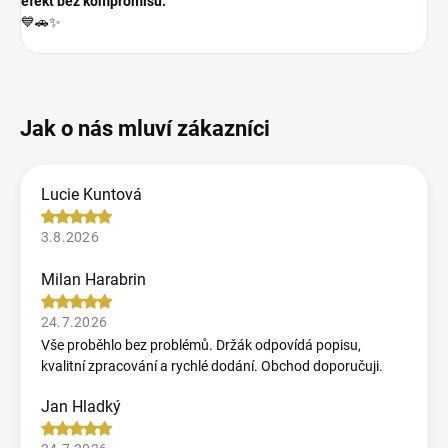
efekt bez kompromisů.
💙🚗✨
Lucie Kuntová
3.8.2026
Milan Harabrin
24.7.2026
Vše proběhlo bez problémů. Držák odpovídá popisu,
kvalitní zpracování a rychlé dodání. Obchod doporučuji.
Jan Hladký