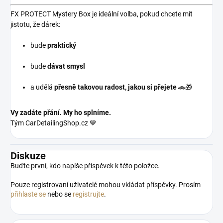
FX PROTECT Mystery Box je ideální volba, pokud chcete mít
jistotu, že dárek:
bude
praktický
bude
dávat smysl
a udělá
přesně takovou radost, jakou si přejete
🚗🎁
Vy zadáte přání. My ho splníme.
Tým CarDetailingShop.cz 💙
Diskuze
Buďte první, kdo napíše příspěvek k této položce.
Pouze registrovaní uživatelé mohou vkládat příspěvky. Prosím
přihlaste se
nebo se
registrujte
.