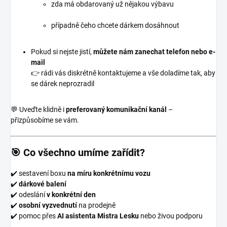
zda má obdarovaný už nějakou výbavu
případně čeho chcete dárkem dosáhnout
Pokud si nejste jistí,
můžete nám zanechat telefon nebo e-
mail
👉 rádi vás diskrétně kontaktujeme a vše doladíme tak, aby
se dárek neprozradil
💬 Uveďte klidně i
preferovaný komunikační kanál
–
přizpůsobíme se vám.
🎯 Co všechno umíme zařídit?
✔️ sestavení boxu
na míru konkrétnímu vozu
✔️
dárkové balení
✔️ odeslání
v konkrétní den
✔️
osobní vyzvednutí
na prodejně
✔️ pomoc přes
AI asistenta Mistra Lesku
nebo živou podporu