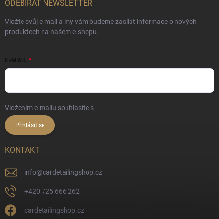
ODEBÍRAT NEWSLETTER
Vložte svůj e-mail a my vám budeme zasílat informace o nových
produktech na našem e-shopu.
E-MAIL
Vložením e-mailu souhlasíte s
podmínkami ochrany osobních údajů
Přihlásit se
KONTAKT
info
@
cardetailingshop.cz
+420 725 666 262
cardetailingshop.cz