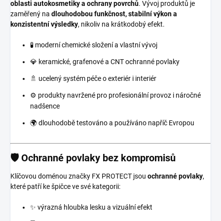
oblasti autokosmetiky a ochrany povrchů
. Vývoj produktů je
zaměřený na
dlouhodobou funkčnost, stabilní výkon a
konzistentní výsledky
, nikoliv na krátkodobý efekt.
🧪 moderní chemické složení a vlastní vývoj
💎 keramické, grafenové a CNT ochranné povlaky
🚿 ucelený systém péče o exteriér i interiér
⚙️ produkty navržené pro profesionální provoz i náročné
nadšence
🌍 dlouhodobě testováno a používáno napříč Evropou
🛡️ Ochranné povlaky bez kompromisů
Klíčovou doménou značky FX PROTECT jsou
ochranné povlaky
,
které patří ke špičce ve své kategorii:
✨ výrazná hloubka lesku a vizuální efekt