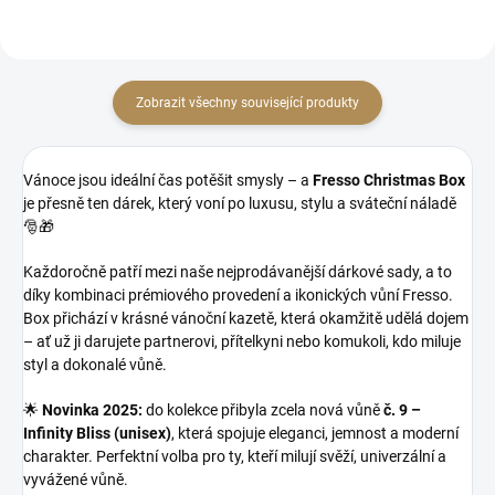
Zobrazit všechny související produkty
Vánoce jsou ideální čas potěšit smysly – a
Fresso Christmas Box
je přesně ten dárek, který voní po luxusu, stylu a sváteční náladě
🎅🎁
Každoročně patří mezi naše nejprodávanější dárkové sady, a to
díky kombinaci prémiového provedení a ikonických vůní Fresso.
Box přichází v krásné vánoční kazetě, která okamžitě udělá dojem
– ať už ji darujete partnerovi, přítelkyni nebo komukoli, kdo miluje
styl a dokonalé vůně.
🌟
Novinka 2025:
do kolekce přibyla zcela nová vůně
č. 9 –
Infinity Bliss (unisex)
, která spojuje eleganci, jemnost a moderní
charakter. Perfektní volba pro ty, kteří milují svěží, univerzální a
vyvážené vůně.