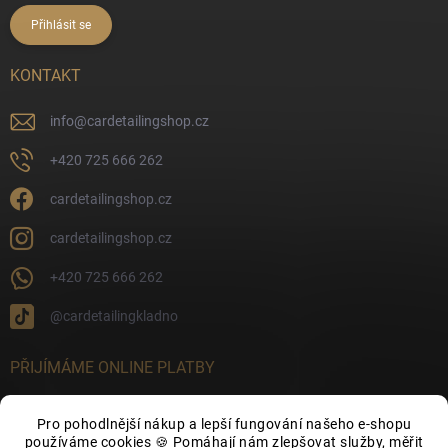
Přihlásit se
KONTAKT
info
@
cardetailingshop.cz
+420 725 666 262
cardetailingshop.cz
cardetailingshop.cz
+420 725 666 262
@cardetailingkladno
PŘIJÍMÁME ONLINE PLATBY
Pro pohodlnější nákup a lepší fungování našeho e-shopu
používáme cookies 🍪 Pomáhají nám zlepšovat služby, měřit