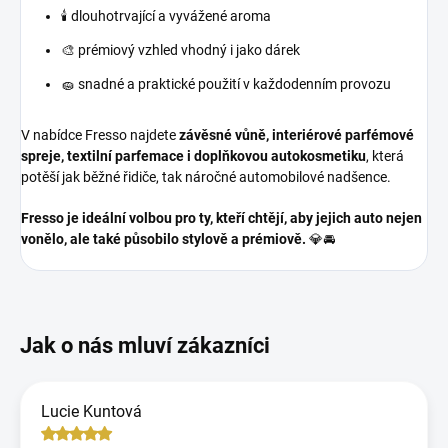
🕯️ dlouhotrvající a vyvážené aroma
🎨 prémiový vzhled vhodný i jako dárek
🧽 snadné a praktické použití v každodenním provozu
V nabídce Fresso najdete
závěsné vůně, interiérové parfémové
spreje, textilní parfemace i doplňkovou autokosmetiku
, která
potěší jak běžné řidiče, tak náročné automobilové nadšence.
Fresso je ideální volbou pro ty, kteří chtějí, aby jejich auto nejen
vonělo, ale také působilo stylově a prémiově.
💎🚘
Lucie Kuntová