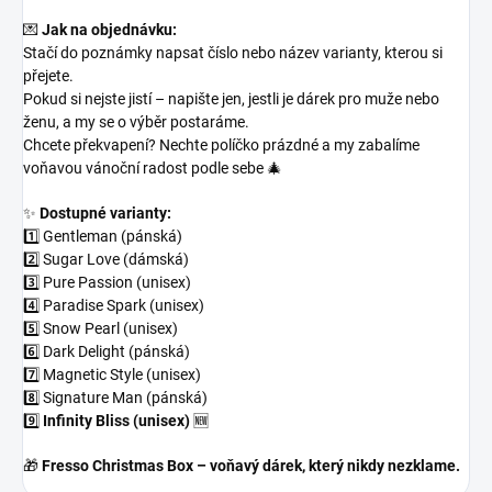
💌
Jak na objednávku:
Stačí do poznámky napsat číslo nebo název varianty, kterou si
přejete.
Pokud si nejste jistí – napište jen, jestli je dárek pro muže nebo
ženu, a my se o výběr postaráme.
Chcete překvapení? Nechte políčko prázdné a my zabalíme
voňavou vánoční radost podle sebe 🎄
✨
Dostupné varianty:
1️⃣ Gentleman (pánská)
2️⃣ Sugar Love (dámská)
3️⃣ Pure Passion (unisex)
4️⃣ Paradise Spark (unisex)
5️⃣ Snow Pearl (unisex)
6️⃣ Dark Delight (pánská)
7️⃣ Magnetic Style (unisex)
8️⃣ Signature Man (pánská)
9️⃣
Infinity Bliss (unisex)
🆕
🎁
Fresso Christmas Box – voňavý dárek, který nikdy nezklame.