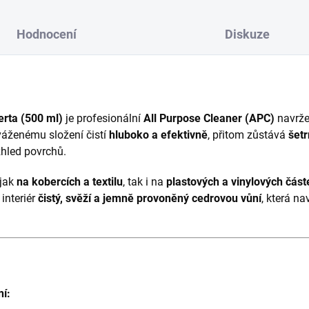
Hodnocení
Diskuze
erta (500 ml)
je profesionální
All Purpose Cleaner (APC)
navrže
yváženému složení čistí
hluboko a efektivně
, přitom zůstává
šet
hled povrchů.
 jak
na kobercích a textilu
, tak i na
plastových a vinylových část
 interiér
čistý, svěží a jemně provoněný cedrovou vůní
, která n
ní: