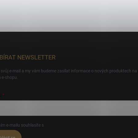
BÍRAT NEWSLETTER
 svůj e-mail a my vám budeme zasílat informace o nových produktech na
 e-shopu.
L
ím e-mailu souhlasíte s
podmínkami ochrany osobních údajů
hlásit se