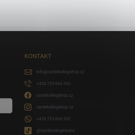
KONTAKT
info
@
cardetailingshop.cz
+420 725 666 262
cardetailingshop.cz
cardetailingshop.cz
+420 725 666 262
@cardetailingkladno