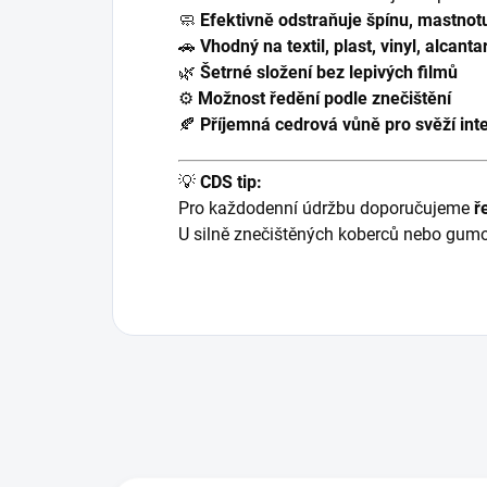
🧼
Efektivně odstraňuje špínu, mastnot
🚗
Vhodný na textil, plast, vinyl, alcant
🌿
Šetrné složení bez lepivých filmů
⚙️
Možnost ředění podle znečištění
🍂
Příjemná cedrová vůně pro svěží inte
💡
CDS tip:
Pro každodenní údržbu doporučujeme
ř
U silně znečištěných koberců nebo gum