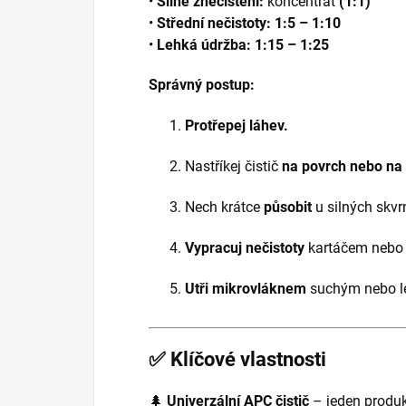
•
Silné znečištění:
koncentrát
(1:1)
•
Střední nečistoty:
1:5 – 1:10
•
Lehká údržba:
1:15 – 1:25
Správný postup:
Protřepej láhev.
Nastříkej čistič
na povrch nebo na
Nech krátce
působit
u silných skvr
Vypracuj nečistoty
kartáčem nebo
Utři mikrovláknem
suchým nebo l
✅
Klíčové vlastnosti
🌲
Univerzální APC čistič
– jeden produk