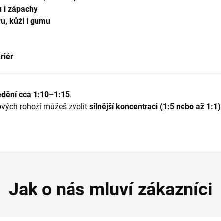
u i zápachy
aru, kůži i gumu
riér
edění cca 1:10–1:15
.
ových rohoží můžeš zvolit
silnější koncentraci (1:5 nebo až 1:1)