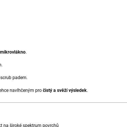
 mikrovlákno
.
n.
 scrub padem.
ehce navlhčeným pro
čistý a svěží výsledek
.
t na široké spektrum povrchů