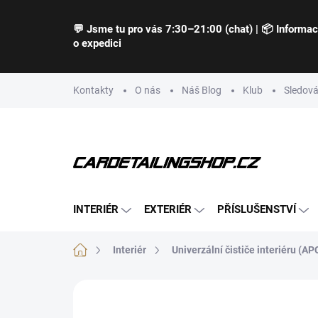
Přejít
na
💬 Jsme tu pro vás 7:30–21:00 (chat) | 📦 Informa
obsah
o expedici
Kontakty
O nás
Náš Blog
Klub
Sledová
INTERIÉR
EXTERIÉR
PŘÍSLUŠENSTVÍ
Domů
Interiér
Univerzální čističe interiéru (AP
Neohodnoceno
Podrobnosti hodnocení
Z