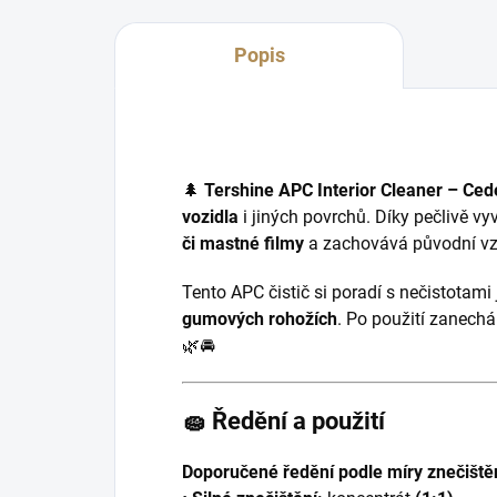
Popis
🌲
Tershine APC Interior Cleaner – Ced
vozidla
i jiných povrchů. Díky pečlivě v
či mastné filmy
a zachovává původní vz
Tento APC čistič si poradí s nečistotami
gumových rohožích
. Po použití zanechá
🌿🚘
🧽
Ředění a použití
Doporučené ředění podle míry znečiště