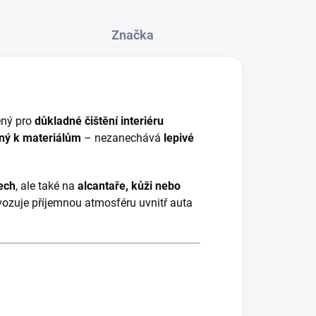
Značka
ný pro
důkladné čištění interiéru
rný k materiálům
– nezanechává
lepivé
ech
, ale také na
alcantaře, kůži nebo
avozuje příjemnou atmosféru uvnitř auta