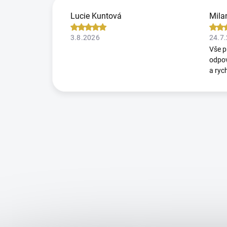
Lucie Kuntová
Mila
3.8.2026
24.7
Vše p
odpov
a ryc