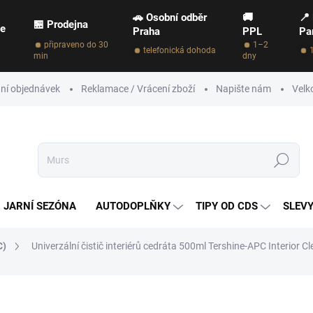
🚗 Osobní odběr
🚚
📍
🏪 Prodejna
ce
Praha
PPL
Pa
připraveno do 30
1–2
telefonická dohoda
min
dny
ní objednávek
Reklamace / Vrácení zboží
Napište nám
Velk
Hledat
JARNÍ SEZÓNA
AUTODOPLŇKY
TIPY OD CDS
SLEVY
C)
Univerzální čistič interiérů cedráta 500ml Tershine-APC Interior C
NAČKA:
TERSHINE
389 Kč