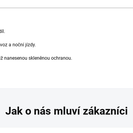
íl.
voz a noční jízdy.
 již nanesenou skleněnou ochranou.