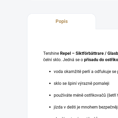
Popis
Tershine
Repel – Siktförbättrare / Glas
čelní sklo. Jedná se o
přísadu do ostřik
voda okamžitě perlí a odfukuje se p
sklo se špiní výrazně pomaleji
používáte méně ostřikovačů (šetří t
jízda v dešti je mnohem bezpečnějš