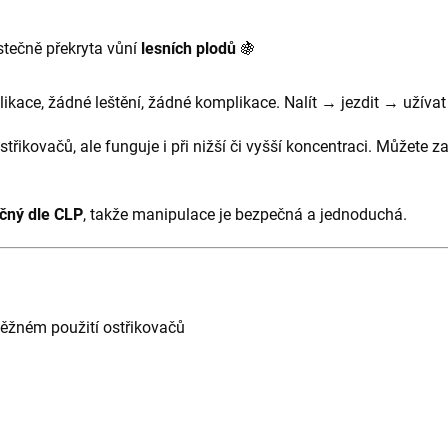
stečně překryta vůní
lesních plodů
🍇
ikace, žádné leštění, žádné komplikace. Nalít → jezdit → užívat 
střikovačů, ale funguje i při nižší či vyšší koncentraci. Můžete z
ečný dle CLP
, takže manipulace je bezpečná a jednoduchá.
běžném použití ostřikovačů