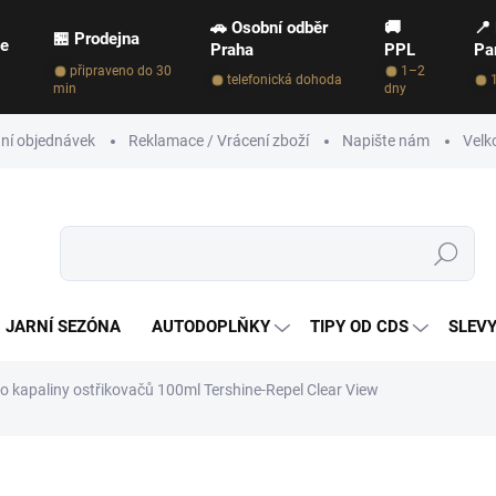
🚗 Osobní odběr
🚚
📍
🏪 Prodejna
ce
Praha
PPL
Pa
připraveno do 30
1–2
telefonická dohoda
min
dny
ní objednávek
Reklamace / Vrácení zboží
Napište nám
Velk
Hledat
JARNÍ SEZÓNA
AUTODOPLŇKY
TIPY OD CDS
SLEVY
o kapaliny ostřikovačů 100ml Tershine-Repel Clear View
NAČKA:
TERSHINE