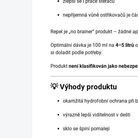
zlepší se i práce stěračů
nepříjemná vůně ostřikovačů je čá
Repel je „no brainer“ produkt – žádné apl
Optimální dávka je 100 ml na
4–5 litrů
o
si doladit podle potřeby.
Produkt
není klasifikován jako nebezp
💡
Výhody produktu
okamžitá hydrofobní ochrana při 
výrazně lepší viditelnost v dešti
sklo se špiní pomaleji