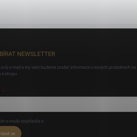
BÍRAT NEWSLETTER
 svůj e-mail a my vám budeme zasílat informace o nových produktech na
 e-shopu.
L
ím e-mailu souhlasíte s
podmínkami ochrany osobních údajů
hlásit se