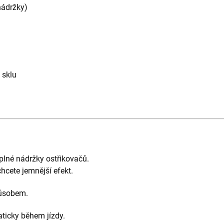
nádržky)
 sklu
plné nádržky ostřikovačů.
chcete jemnější efekt.
působem.
ticky během jízdy.