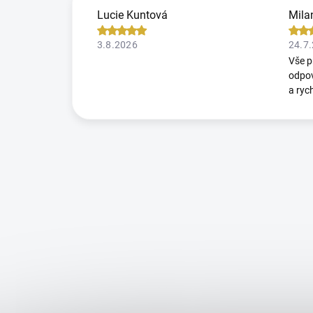
Lucie Kuntová
Mila
3.8.2026
24.7
Vše p
odpov
a ryc