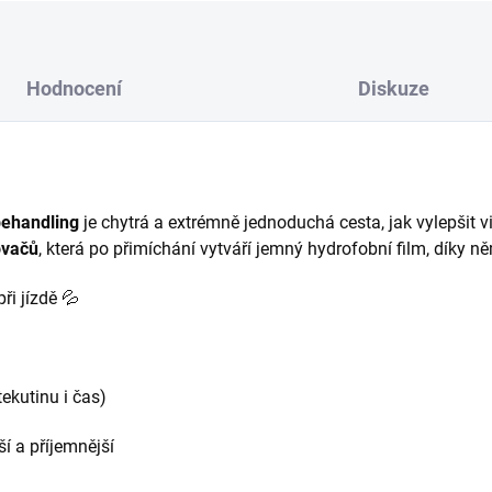
Hodnocení
Diskuze
behandling
je chytrá a extrémně jednoduchá cesta, jak vylepšit v
ovačů
, která po přimíchání vytváří jemný hydrofobní film, díky n
ři jízdě 💦
ekutinu i čas)
í a příjemnější