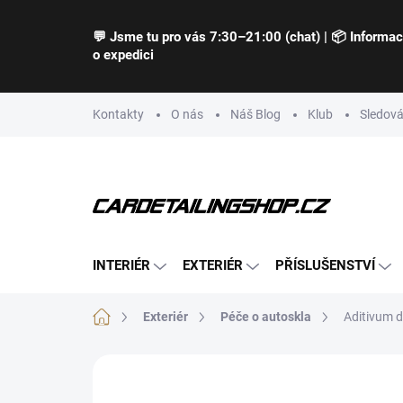
Přejít
na
💬 Jsme tu pro vás 7:30–21:00 (chat) | 📦 Informa
obsah
o expedici
Kontakty
O nás
Náš Blog
Klub
Sledová
INTERIÉR
EXTERIÉR
PŘÍSLUŠENSTVÍ
Domů
Exteriér
Péče o autoskla
Aditivum d
Neohodnoceno
Podrobnosti hodnocení
Z
TIP
BESTSELLER