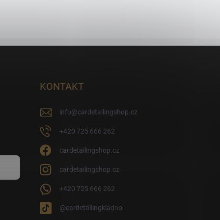
KONTAKT
info
@
cardetailingshop.cz
+420 725 666 262
cardetailingshop.cz
cardetailingshop.cz
+420 725 666 262
@cardetailingkladno