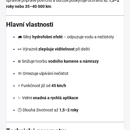
správné přípravě povrchu a údržbě poskytuje ochranu až
1,5–2
roky nebo 35–40 000 km
.
Hlavní vlastnosti
🌧️ Silný
hydrofobní efekt
– odpuzuje vodu a nečistoty
👀 Výrazně
zlepšuje viditelnost
při dešti
❄️ Snižuje tvorbu
vodního kamene a námrazy
🧼 Omezuje ulpívání nečistot
⚡ Funkčnost již od
45 km/h
✨ Velmi
snadná a rychlá aplikace
🕒 Dlouhá životnost až
1,5–2 roky