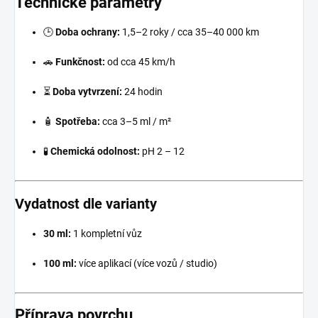
Technické parametry
🕒
Doba ochrany:
1,5–2 roky / cca 35–40 000 km
🚗
Funkčnost:
od cca 45 km/h
⏳
Doba vytvrzení:
24 hodin
🧴
Spotřeba:
cca 3–5 ml / m²
🧪
Chemická odolnost:
pH 2 – 12
Vydatnost dle varianty
30 ml:
1 kompletní vůz
100 ml:
více aplikací (více vozů / studio)
Příprava povrchu