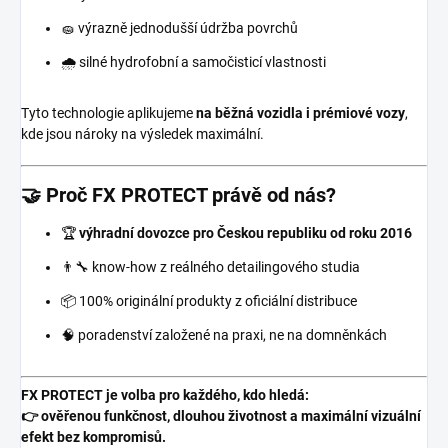
🧽 výrazně jednodušší údržba povrchů
🌧️ silné hydrofobní a samočisticí vlastnosti
Tyto technologie aplikujeme
na běžná vozidla i prémiové vozy
,
kde jsou nároky na výsledek maximální.
🤝 Proč FX PROTECT právě od nás?
🏆
výhradní dovozce pro Českou republiku od roku 2016
👨‍🔧 know-how z reálného detailingového studia
📦 100% originální produkty z oficiální distribuce
🧠 poradenství založené na praxi, ne na domněnkách
FX PROTECT je volba pro každého, kdo hledá:
👉 ověřenou funkčnost, dlouhou životnost a maximální vizuální
efekt bez kompromisů.