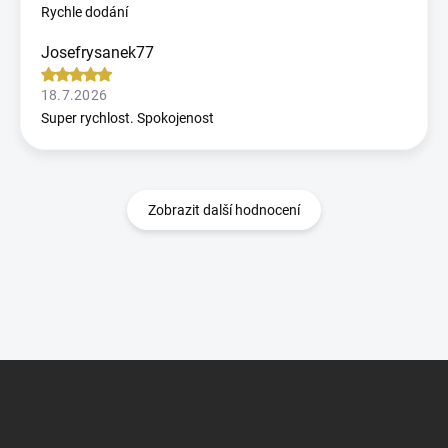
Rychle dodání
Josefrysanek77
18.7.2026
Super rychlost. Spokojenost
Zobrazit další hodnocení
Z
á
p
a