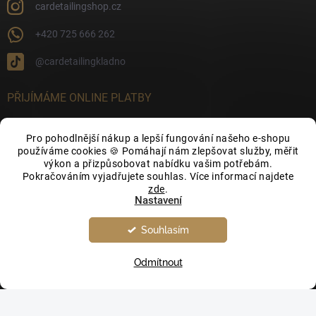
cardetailingshop.cz
+420 725 666 262
@cardetailingkladno
PŘIJÍMÁME ONLINE PLATBY
Pro pohodlnější nákup a lepší fungování našeho e-shopu
používáme cookies 🍪 Pomáhají nám zlepšovat služby, měřit
výkon a přizpůsobovat nabídku vašim potřebám.
FACEBOOK
Pokračováním vyjadřujete souhlas. Více informací najdete
zde
.
Nastavení
Souhlasím
Odmítnout
Copyright 2026
CarDetailingShop.cz
. Všechna práva vyhrazena.
Upravit
nastavení cookies
Vytvořil Shoptet