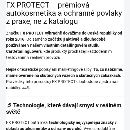
FX PROTECT – prémiová
autokosmetika a ochranné povlaky
z praxe, ne z katalogu
Značku
FX PROTECT
výhradně dovážíme do České republiky od
roku 2016
. Od samého začátku ji
aktivně a dlouhodobě
používáme v našem vlastním detailingovém studiu
CarDetailingLovers
, kde produkty procházejí každodenním
testováním v reálném provozu.
Nejde o teoretické popisy ani marketingové sliby.
To, co nabízíme,
máme ověřené na skutečných vozech a skutečných zakázkách.
Právě díky této praxi stojí FX PROTECT dlouhodobě v jádru naší
nabídky. 🚗💪
🔬 Technologie, které dávají smysl v reálném
světě
FX PROTECT patří mezi
technologicky nejvyspělejší značky v
oblasti autokosmetiky a ochrany povrchů
. Vývoj produktů je