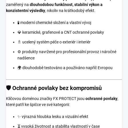
zaměřený na
dlouhodobou funkčnost, stabilní výkon a
konzistentní výsledky
, nikoliv na krátkodobý efekt.
🧪 moderní chemické složení a vlastní vývoj
💎 keramické, grafenové a CNT ochranné povlaky
🚿 ucelený systém péče o exteriér i interiér
⚙️ produkty navržené pro profesionální provoz i náročné
nadšence
🌍 dlouhodobě testováno a používáno napříč Evropou
🛡️ Ochranné povlaky bez kompromisů
Klíčovou doménou značky FX PROTECT jsou
ochranné povlaky
,
které patří ke špičce ve své kategorii:
✨ výrazná hloubka lesku a vizuální efekt
⏳ vysoká životnost a stabilita vlastností v čase