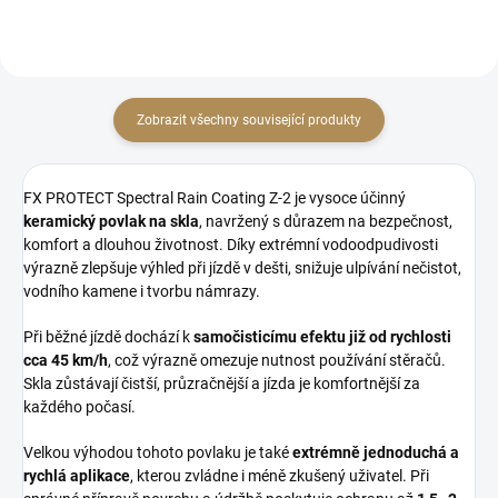
Zobrazit všechny související produkty
FX PROTECT Spectral Rain Coating Z-2 je vysoce účinný
keramický povlak na skla
, navržený s důrazem na bezpečnost,
komfort a dlouhou životnost. Díky extrémní vodoodpudivosti
výrazně zlepšuje výhled při jízdě v dešti, snižuje ulpívání nečistot,
vodního kamene i tvorbu námrazy.
Při běžné jízdě dochází k
samočisticímu efektu již od rychlosti
cca 45 km/h
, což výrazně omezuje nutnost používání stěračů.
Skla zůstávají čistší, průzračnější a jízda je komfortnější za
každého počasí.
Velkou výhodou tohoto povlaku je také
extrémně jednoduchá a
rychlá aplikace
, kterou zvládne i méně zkušený uživatel. Při