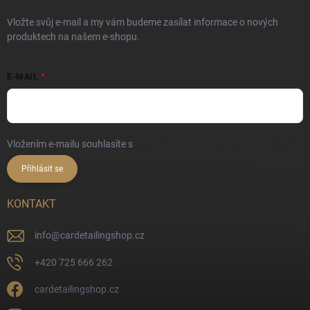
Vložte svůj e-mail a my vám budeme zasílat informace o nových
produktech na našem e-shopu.
E-MAIL
Vložením e-mailu souhlasíte s
podmínkami ochrany osobních údajů
Přihlásit se
KONTAKT
info
@
cardetailingshop.cz
+420 725 666 262
cardetailingshop.cz