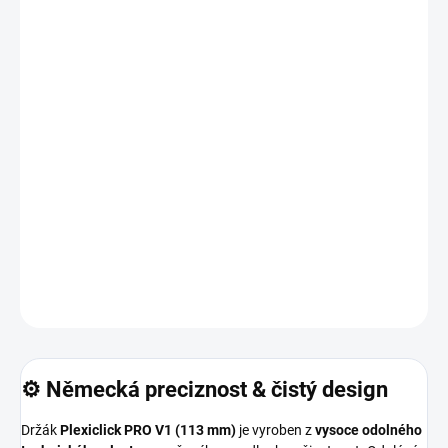
Díky inovovanému
PRO systému
drží RZ dokonale pevně, bez
vibrací a s maximální estetikou. 💎 Elegantní vzhled, extrémní
odolnost a jednoduchá montáž – to je kvalita Plexiclick PRO! 🚗✨
✅ Minimalistický bezrámečkový design
✅ Kompatibilní se slovenskými RZ (113 mm)
✅ Extrémně pevný PRO systém s 10 klipy
✅ Rychlá montáž i demontáž
✅ Vyrobeno v Německu – preciznost a kvalita bez
kompromisů
DETAILNÍ INFORMACE
ZEPTAT SE
HLÍDAT
⚙️ Německá preciznost & čistý design
Držák
Plexiclick PRO V1 (113 mm)
je vyroben z
vysoce odolného