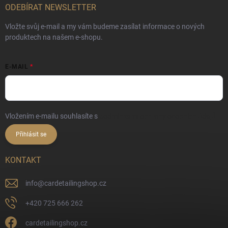
ODEBÍRAT NEWSLETTER
Vložte svůj e-mail a my vám budeme zasílat informace o nových
produktech na našem e-shopu.
E-MAIL
Vložením e-mailu souhlasíte s
podmínkami ochrany osobních údajů
Přihlásit se
KONTAKT
info
@
cardetailingshop.cz
+420 725 666 262
cardetailingshop.cz