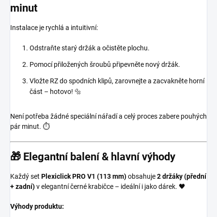
minut
Instalace je rychlá a intuitivní:
Odstraňte starý držák a očistěte plochu.
Pomocí přiložených šroubů připevněte nový držák.
Vložte RZ do spodních klipů, zarovnejte a zacvakněte horní
část – hotovo! 🔩
Není potřeba žádné speciální nářadí a celý proces zabere pouhých
pár minut. ⏱️
🎁 Elegantní balení & hlavní výhody
Každý set
Plexiclick PRO V1 (113 mm)
obsahuje
2 držáky (přední
+ zadní)
v elegantní černé krabičce – ideální i jako dárek. 🖤
Výhody produktu: