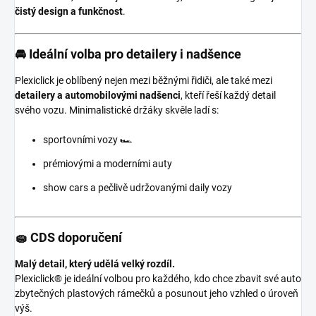
čistý design a funkčnost
.
🚘 Ideální volba pro detailery i nadšence
Plexiclick je oblíbený nejen mezi běžnými řidiči, ale také mezi
detailery a automobilovými nadšenci
, kteří řeší každý detail
svého vozu. Minimalistické držáky skvěle ladí s:
sportovními vozy 🏎️
prémiovými a moderními auty
show cars a pečlivě udržovanými daily vozy
🧽 CDS doporučení
Malý detail, který udělá velký rozdíl.
Plexiclick® je ideální volbou pro každého, kdo chce zbavit své auto
zbytečných plastových rámečků a posunout jeho vzhled o úroveň
výš.