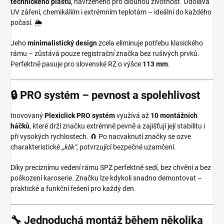
technického plastu
, navrženého pro dlouhou životnost. Odolává
UV záření, chemikáliím i extrémním teplotám – ideální do každého
počasí. 🌦️
Jeho
minimalistický design
zcela eliminuje potřebu klasického
rámu – zůstává pouze registrační značka bez rušivých prvků.
Perfektně pasuje pro slovenské RZ o výšce
113 mm
.
🔒 PRO systém – pevnost a spolehlivost
Inovovaný
Plexiclick PRO systém
využívá až
10 montážních
háčků
, které drží značku extrémně pevně a zajišťují její stabilitu i
při vysokých rychlostech. 🧲 Po nacvaknutí značky se ozve
charakteristické
„klik“
, potvrzující bezpečné uzamčení.
Díky preciznímu vedení rámu SPZ perfektně sedí, bez chvění a bez
poškození karoserie. Značku lze kdykoli snadno demontovat –
praktické a funkční řešení pro každý den.
🔧 Jednoduchá montáž během několika