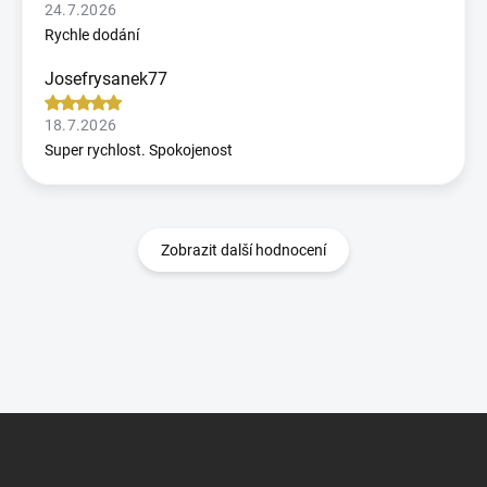
24.7.2026
Rychle dodání
Josefrysanek77
18.7.2026
Super rychlost. Spokojenost
Zobrazit další hodnocení
Z
á
p