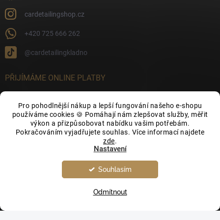
cardetailingshop.cz
+420 725 666 262
@cardetailingkladno
PŘIJÍMÁME ONLINE PLATBY
Pro pohodlnější nákup a lepší fungování našeho e-shopu
používáme cookies 🍪 Pomáhají nám zlepšovat služby, měřit
výkon a přizpůsobovat nabídku vašim potřebám.
FACEBOOK
Pokračováním vyjadřujete souhlas. Více informací najdete
zde
.
Nastavení
Souhlasím
Odmítnout
Copyright 2026
CarDetailingShop.cz
. Všechna práva vyhrazena.
Upravit
nastavení cookies
Vytvořil Shoptet