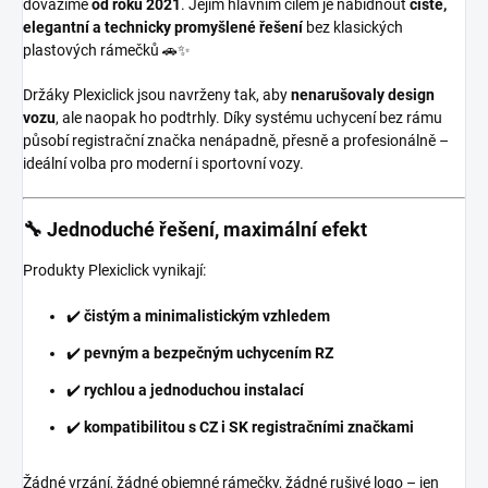
dovážíme
od roku 2021
. Jejím hlavním cílem je nabídnout
čisté,
elegantní a technicky promyšlené řešení
bez klasických
plastových rámečků 🚗✨
Držáky Plexiclick jsou navrženy tak, aby
nenarušovaly design
vozu
, ale naopak ho podtrhly. Díky systému uchycení bez rámu
působí registrační značka nenápadně, přesně a profesionálně –
ideální volba pro moderní i sportovní vozy.
🔧 Jednoduché řešení, maximální efekt
Produkty Plexiclick vynikají:
✔️
čistým a minimalistickým vzhledem
✔️
pevným a bezpečným uchycením RZ
✔️
rychlou a jednoduchou instalací
✔️
kompatibilitou s CZ i SK registračními značkami
Žádné vrzání, žádné objemné rámečky, žádné rušivé logo – jen