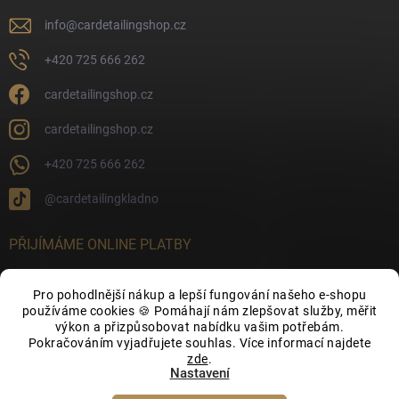
info
@
cardetailingshop.cz
+420 725 666 262
cardetailingshop.cz
cardetailingshop.cz
+420 725 666 262
@cardetailingkladno
PŘIJÍMÁME ONLINE PLATBY
Pro pohodlnější nákup a lepší fungování našeho e-shopu
používáme cookies 🍪 Pomáhají nám zlepšovat služby, měřit
výkon a přizpůsobovat nabídku vašim potřebám.
FACEBOOK
Pokračováním vyjadřujete souhlas. Více informací najdete
zde
.
Nastavení