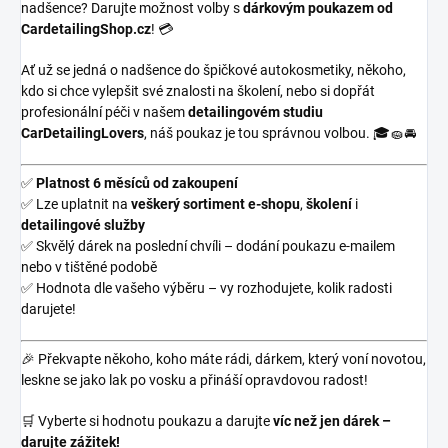
nadšence? Darujte možnost volby s
dárkovým poukazem od
CardetailingShop.cz
! 💳
Ať už se jedná o nadšence do špičkové autokosmetiky, někoho,
kdo si chce vylepšit své znalosti na školení, nebo si dopřát
profesionální péči v našem
detailingovém studiu
CarDetailingLovers
, náš poukaz je tou správnou volbou. 🎓🧽🚘
✅
Platnost 6 měsíců od zakoupení
✅ Lze uplatnit na
veškerý sortiment e-shopu
,
školení
i
detailingové služby
✅ Skvělý dárek na poslední chvíli – dodání poukazu e-mailem
nebo v tištěné podobě
✅ Hodnota dle vašeho výběru – vy rozhodujete, kolik radosti
darujete!
🎉 Překvapte někoho, koho máte rádi, dárkem, který voní novotou,
leskne se jako lak po vosku a přináší opravdovou radost!
🛒 Vyberte si hodnotu poukazu a darujte
víc než jen dárek –
darujte zážitek!