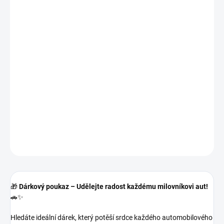
✅ Skvělý dárek na poslední chvíli – dodání poukazu e-mailem nebo
v tištěné podobě
✅ Hodnota dle vašeho výběru – vy rozhodujete, kolik radosti
darujete!
🎉 Překvapte někoho, koho máte rádi, dárkem, který voní novotou,
leskne se jako lak po vosku a přináší opravdovou radost!
🛒 Vyberte si hodnotu poukazu a darujte
víc než jen dárek –
darujte zážitek!
DETAILNÍ INFORMACE
ZEPTAT SE
HLÍDAT
🎁
Dárkový poukaz – Udělejte radost každému milovníkovi aut!
🚗✨
Hledáte ideální dárek, který potěší srdce každého automobilového