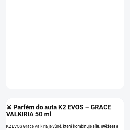
cena:
MOŽNOSTI
DORUČENÍ
−
+
Přidat do košíku
Svěží, energická a moderní dámsko-unisex vůně.
Grace Valkiria spojuje 🍋 citrusy, 🌸 jemné květiny a 🌿 čisté svěží
tóny. Vůně plná lehkosti a sebevědomí.
DETAILNÍ INFORMACE
ZEPTAT SE
HLÍDAT
⚔️ Parfém do auta K2 EVOS – GRACE
VALKIRIA 50 ml
K2 EVOS Grace Valkiria je vůně, která kombinuje
sílu, svěžest a