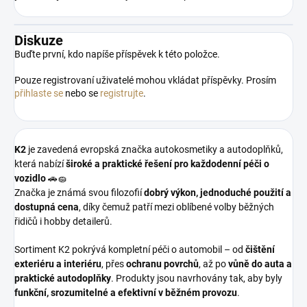
Diskuze
Buďte první, kdo napíše příspěvek k této položce.
Pouze registrovaní uživatelé mohou vkládat příspěvky. Prosím
přihlaste se
nebo se
registrujte
.
K2
je zavedená evropská značka autokosmetiky a autodoplňků,
která nabízí
široké a praktické řešení pro každodenní péči o
vozidlo
🚗🧽
Značka je známá svou filozofií
dobrý výkon, jednoduché použití a
dostupná cena
, díky čemuž patří mezi oblíbené volby běžných
řidičů i hobby detailerů.
Sortiment K2 pokrývá kompletní péči o automobil – od
čištění
exteriéru a interiéru
, přes
ochranu povrchů
, až po
vůně do auta a
praktické autodoplňky
. Produkty jsou navrhovány tak, aby byly
funkční, srozumitelné a efektivní v běžném provozu
.