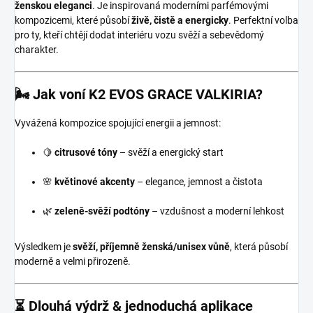
ženskou eleganci
. Je inspirovaná moderními parfémovými
kompozicemi, které působí
živě, čistě a energicky
. Perfektní volba
pro ty, kteří chtějí dodat interiéru vozu svěží a sebevědomý
charakter.
🌬️ Jak voní K2 EVOS GRACE VALKIRIA?
Vyvážená kompozice spojující energii a jemnost:
🍋
citrusové tóny
– svěží a energický start
🌸
květinové akcenty
– elegance, jemnost a čistota
🌿
zeleně-svěží podtóny
– vzdušnost a moderní lehkost
Výsledkem je
svěží, příjemně ženská/unisex vůně
, která působí
moderně a velmi přirozeně.
⏳ Dlouhá výdrž & jednoduchá aplikace