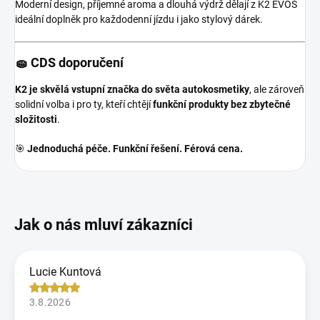
Moderní design, příjemné aroma a dlouhá výdrž dělají z K2 EVOS
ideální doplněk pro každodenní jízdu i jako stylový dárek.
🧽 CDS doporučení
K2 je skvělá vstupní značka do světa autokosmetiky
, ale zároveň
solidní volba i pro ty, kteří chtějí
funkční produkty bez zbytečné
složitosti
.
🎯
Jednoduchá péče. Funkční řešení. Férová cena.
Lucie Kuntová
3.8.2026