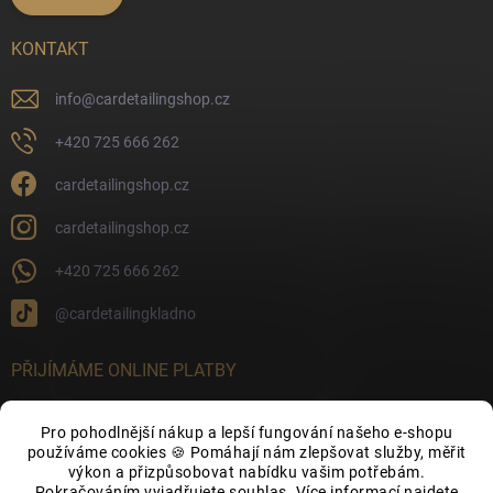
KONTAKT
info
@
cardetailingshop.cz
+420 725 666 262
cardetailingshop.cz
cardetailingshop.cz
+420 725 666 262
@cardetailingkladno
PŘIJÍMÁME ONLINE PLATBY
Pro pohodlnější nákup a lepší fungování našeho e-shopu
používáme cookies 🍪 Pomáhají nám zlepšovat služby, měřit
výkon a přizpůsobovat nabídku vašim potřebám.
FACEBOOK
Pokračováním vyjadřujete souhlas. Více informací najdete