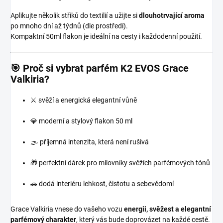
Aplikujte několik střiků do textilií a užijte si
dlouhotrvající aroma
po mnoho dní až týdnů (dle prostředí).
Kompaktní 50ml flakon je ideální na cesty i každodenní použití.
🎯 Proč si vybrat parfém K2 EVOS Grace
Valkiria?
⚔️ svěží a energická elegantní vůně
💎 moderní a stylový flakon 50 ml
🌫️ příjemná intenzita, která není rušivá
🎁 perfektní dárek pro milovníky svěžích parfémových tónů
🚗 dodá interiéru lehkost, čistotu a sebevědomí
Grace Valkiria vnese do vašeho vozu
energii, svěžest a elegantní
parfémový charakter
, který vás bude doprovázet na každé cestě.