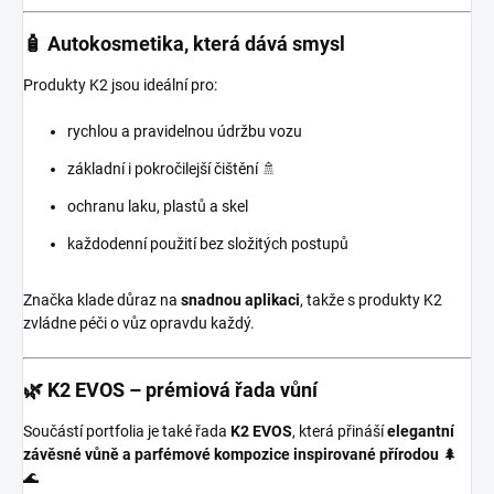
🧴 Autokosmetika, která dává smysl
Produkty K2 jsou ideální pro:
rychlou a pravidelnou údržbu vozu
základní i pokročilejší čištění 🚿
ochranu laku, plastů a skel
každodenní použití bez složitých postupů
Značka klade důraz na
snadnou aplikaci
, takže s produkty K2
zvládne péči o vůz opravdu každý.
🌿 K2 EVOS – prémiová řada vůní
Součástí portfolia je také řada
K2 EVOS
, která přináší
elegantní
závěsné vůně a parfémové kompozice inspirované přírodou
🌲
🌊