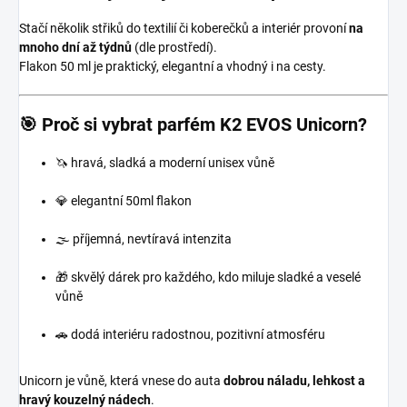
Stačí několik střiků do textilií či koberečků a interiér provoní
na
mnoho dní až týdnů
(dle prostředí).
Flakon 50 ml je praktický, elegantní a vhodný i na cesty.
🎯 Proč si vybrat parfém K2 EVOS Unicorn?
🦄 hravá, sladká a moderní unisex vůně
💎 elegantní 50ml flakon
🌫️ příjemná, nevtíravá intenzita
🎁 skvělý dárek pro každého, kdo miluje sladké a veselé
vůně
🚗 dodá interiéru radostnou, pozitivní atmosféru
Unicorn je vůně, která vnese do auta
dobrou náladu, lehkost a
hravý kouzelný nádech
.