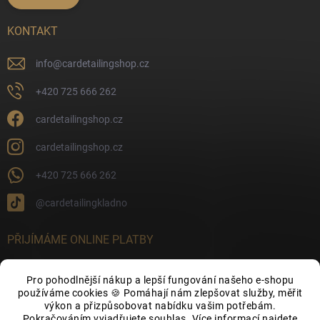
KONTAKT
info
@
cardetailingshop.cz
+420 725 666 262
cardetailingshop.cz
cardetailingshop.cz
+420 725 666 262
@cardetailingkladno
PŘIJÍMÁME ONLINE PLATBY
Pro pohodlnější nákup a lepší fungování našeho e-shopu
používáme cookies 🍪 Pomáhají nám zlepšovat služby, měřit
výkon a přizpůsobovat nabídku vašim potřebám.
FACEBOOK
Pokračováním vyjadřujete souhlas. Více informací najdete