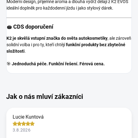
Moderní design, příjemné aroma a dlouhá výdrž dělají z K2 EVOS
ideální doplněk pro každodenní jízdu i jako stylový dárek.
🧽 CDS doporučení
K2 je skvělá vstupní značka do světa autokosmetiky
, ale zároveň
solidní volba i pro ty, kteří chtějí
funkční produkty bez zbytečné
složitosti
.
🎯
Jednoduchá péče. Funkční řešení. Férová cena.
Lucie Kuntová
3.8.2026