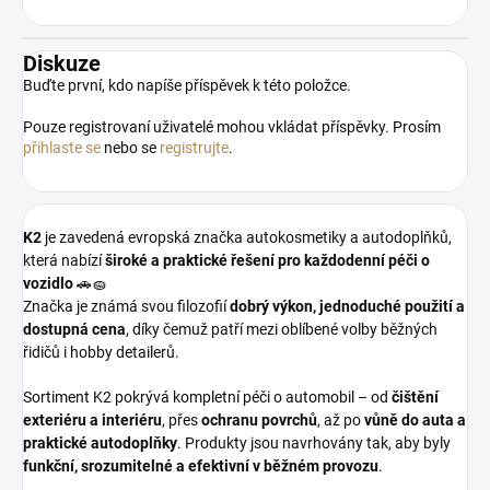
Diskuze
Buďte první, kdo napíše příspěvek k této položce.
Pouze registrovaní uživatelé mohou vkládat příspěvky. Prosím
přihlaste se
nebo se
registrujte
.
K2
je zavedená evropská značka autokosmetiky a autodoplňků,
která nabízí
široké a praktické řešení pro každodenní péči o
vozidlo
🚗🧽
Značka je známá svou filozofií
dobrý výkon, jednoduché použití a
dostupná cena
, díky čemuž patří mezi oblíbené volby běžných
řidičů i hobby detailerů.
Sortiment K2 pokrývá kompletní péči o automobil – od
čištění
exteriéru a interiéru
, přes
ochranu povrchů
, až po
vůně do auta a
praktické autodoplňky
. Produkty jsou navrhovány tak, aby byly
funkční, srozumitelné a efektivní v běžném provozu
.