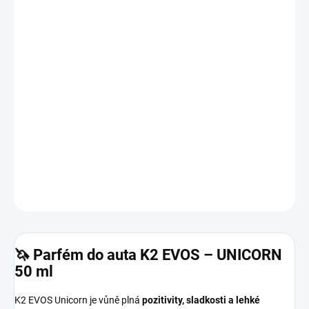
cena:
MOŽNOSTI
DORUČENÍ
−
+
Přidat do košíku
Sladká, hravá a moderní unisex vůně.
Unicorn spojuje 🍭 cukrové tóny, 🍓 ovocnou svěžest a 🌸 jemnou
květinovou linku. Vůně, která rozzáří interiér a zlepší náladu.
DETAILNÍ INFORMACE
ZEPTAT SE
HLÍDAT
🦄 Parfém do auta K2 EVOS – UNICORN
50 ml
K2 EVOS Unicorn je vůně plná
pozitivity, sladkosti a lehké