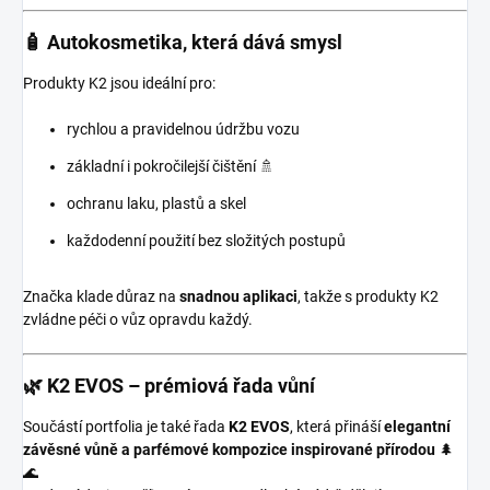
🧴 Autokosmetika, která dává smysl
Produkty K2 jsou ideální pro:
rychlou a pravidelnou údržbu vozu
základní i pokročilejší čištění 🚿
ochranu laku, plastů a skel
každodenní použití bez složitých postupů
Značka klade důraz na
snadnou aplikaci
, takže s produkty K2
zvládne péči o vůz opravdu každý.
🌿 K2 EVOS – prémiová řada vůní
Součástí portfolia je také řada
K2 EVOS
, která přináší
elegantní
závěsné vůně a parfémové kompozice inspirované přírodou
🌲
🌊