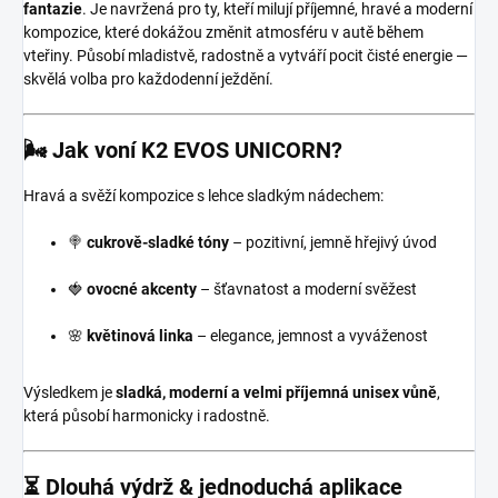
fantazie
. Je navržená pro ty, kteří milují příjemné, hravé a moderní
kompozice, které dokážou změnit atmosféru v autě během
vteřiny. Působí mladistvě, radostně a vytváří pocit čisté energie —
skvělá volba pro každodenní ježdění.
🌬️ Jak voní K2 EVOS UNICORN?
Hravá a svěží kompozice s lehce sladkým nádechem:
🍭
cukrově-sladké tóny
– pozitivní, jemně hřejivý úvod
🍓
ovocné akcenty
– šťavnatost a moderní svěžest
🌸
květinová linka
– elegance, jemnost a vyváženost
Výsledkem je
sladká, moderní a velmi příjemná unisex vůně
,
která působí harmonicky i radostně.
⏳ Dlouhá výdrž & jednoduchá aplikace