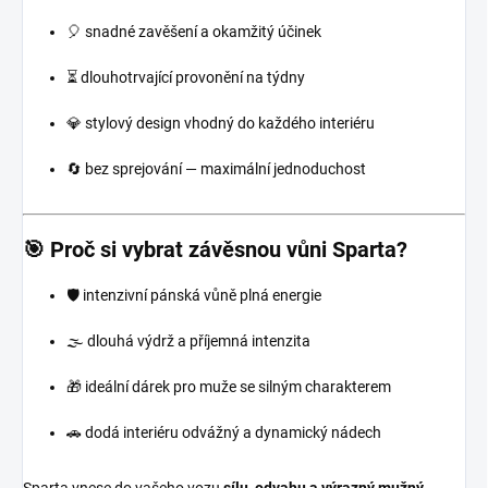
🎈 snadné zavěšení a okamžitý účinek
⏳ dlouhotrvající provonění na týdny
💎 stylový design vhodný do každého interiéru
🔄 bez sprejování — maximální jednoduchost
🎯 Proč si vybrat závěsnou vůni Sparta?
🛡️ intenzivní pánská vůně plná energie
🌫️ dlouhá výdrž a příjemná intenzita
🎁 ideální dárek pro muže se silným charakterem
🚗 dodá interiéru odvážný a dynamický nádech
Sparta vnese do vašeho vozu
sílu, odvahu a výrazný mužný