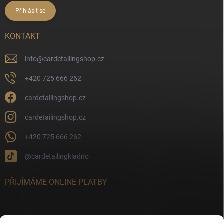
Přihlásit se
KONTAKT
info
@
cardetailingshop.cz
+420 725 666 262
cardetailingshop.cz
cardetailingshop.cz
+420 725 666 262
@cardetailingkladno
PŘIJÍMÁME ONLINE PLATBY