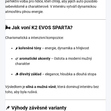
perfektní volba pro řidiče, kteří chtějí, aby jejich auto působilo
sebevědomě a charakterově. V interiéru vytváří dynamickou
atmosféru plnou energie.
🌬️ Jak voní K2 EVOS SPARTA?
Charismatická a intenzivní kompozice:
🌶️
kořeněné tóny
– energie, dynamika a hřejivost
🌿
aromatické akcenty
– čistota a moderní mužný
charakter
🪵
dřevitý základ
– elegance, hloubka a dlouhá stopa
Výsledkem je
silná a mužná vůně
, která dominují interiéru bez
toho, aby byla rušivá.
📌 Výhody závěsné varianty