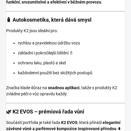
funkční, srozumitelné a efektivní v běžném provozu
.
🧴 Autokosmetika, která dává smysl
Produkty K2 jsou ideální pro:
rychlou a pravidelnou údržbu vozu
základní i pokročilejší čištění 🚿
ochranu laku, plastů a skel
každodenní použití bez složitých postupů
Značka klade důraz na
snadnou aplikaci
, takže s produkty K2
zvládne péči o vůz opravdu každý.
🌿 K2 EVOS – prémiová řada vůní
Součástí portfolia je také řada
K2 EVOS
, která přináší
elegantní
závěsné vůně a parfémové kompozice inspirované přírodou
🌲