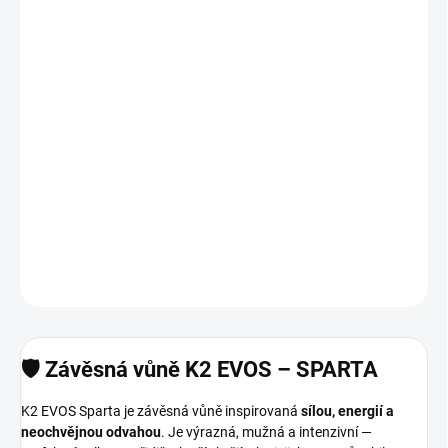
cena:
MOŽNOSTI
DORUČENÍ
−
+
Přidat do košíku
Silná, výrazná a mužná závěsná vůně.
Sparta spojuje 🌶️ kořeněné tóny, 🌿 aromatickou svěžest a 🪵
dřevitý základ. Vůně plná síly a odvahy.
DETAILNÍ INFORMACE
ZEPTAT SE
HLÍDAT
🛡️ Závěsná vůně K2 EVOS – SPARTA
K2 EVOS Sparta je závěsná vůně inspirovaná
sílou, energií a
neochvějnou odvahou
. Je výrazná, mužná a intenzivní —