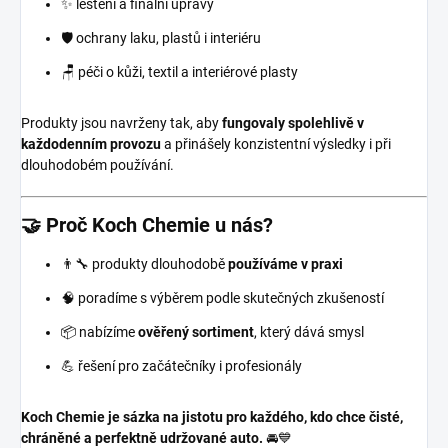
✨ leštění a finální úpravy
🛡️ ochrany laku, plastů i interiéru
🪑 péči o kůži, textil a interiérové plasty
Produkty jsou navrženy tak, aby
fungovaly spolehlivě v
každodenním provozu
a přinášely konzistentní výsledky i při
dlouhodobém používání.
🤝 Proč Koch Chemie u nás?
👨‍🔧 produkty dlouhodobě
používáme v praxi
🧠 poradíme s výběrem podle skutečných zkušeností
📦 nabízíme
ověřený sortiment
, který dává smysl
💪 řešení pro začátečníky i profesionály
Koch Chemie je sázka na jistotu pro každého, kdo chce čisté,
chráněné a perfektně udržované auto.
🚘💙