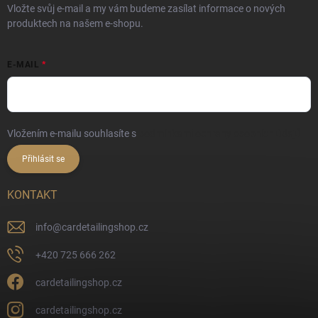
Vložte svůj e-mail a my vám budeme zasílat informace o nových
produktech na našem e-shopu.
E-MAIL
Vložením e-mailu souhlasíte s
podmínkami ochrany osobních údajů
Přihlásit se
KONTAKT
info
@
cardetailingshop.cz
+420 725 666 262
cardetailingshop.cz
cardetailingshop.cz