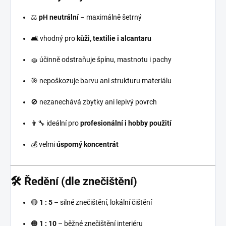
⚖️
pH neutrální
– maximálně šetrný
🛋️ vhodný pro
kůži, textilie i alcantaru
🧽 účinně odstraňuje špínu, mastnotu i pachy
🎯 nepoškozuje barvu ani strukturu materiálu
🚫 nezanechává zbytky ani lepivý povrch
👨‍🔧 ideální pro
profesionální i hobby použití
💰 velmi
úsporný koncentrát
🛠 Ředění (dle znečištění)
🔴
1 : 5
– silné znečištění, lokální čištění
🟠
1 : 10
– běžné znečištění interiéru