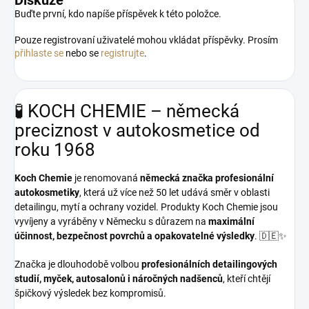
Diskuze
Buďte první, kdo napíše příspěvek k této položce.
Pouze registrovaní uživatelé mohou vkládat příspěvky. Prosím
přihlaste se
nebo se
registrujte
.
🧪 KOCH CHEMIE – německá
preciznost v autokosmetice od
roku 1968
Koch Chemie
je renomovaná
německá značka profesionální
autokosmetiky
, která už více než 50 let udává směr v oblasti
detailingu, mytí a ochrany vozidel. Produkty Koch Chemie jsou
vyvíjeny a vyráběny v Německu s důrazem na
maximální
účinnost, bezpečnost povrchů a opakovatelné výsledky
. 🇩🇪✨
Značka je dlouhodobě volbou
profesionálních detailingových
studií, myček, autosalonů i náročných nadšenců
, kteří chtějí
špičkový výsledek bez kompromisů.