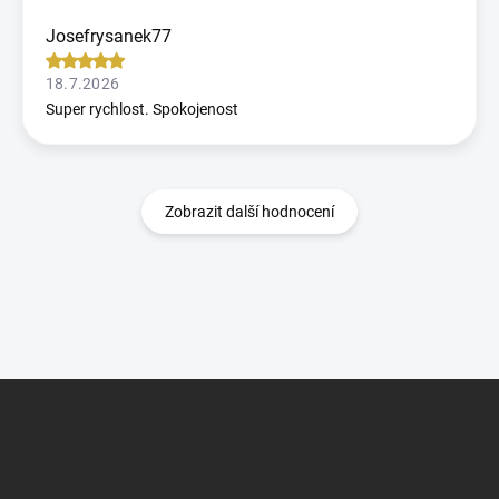
Josefrysanek77
18.7.2026
Super rychlost. Spokojenost
Zobrazit další hodnocení
Z
á
p
a
t