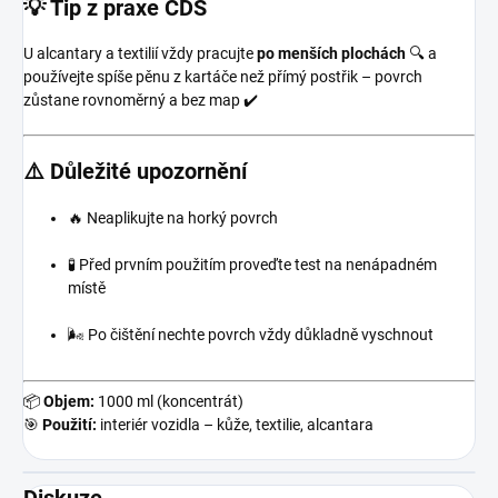
💡 Tip z praxe CDS
U alcantary a textilií vždy pracujte
po menších plochách
🔍 a
používejte spíše pěnu z kartáče než přímý postřik – povrch
zůstane rovnoměrný a bez map ✔️
⚠️ Důležité upozornění
🔥 Neaplikujte na horký povrch
🧪 Před prvním použitím proveďte test na nenápadném
místě
🌬️ Po čištění nechte povrch vždy důkladně vyschnout
📦
Objem:
1000 ml (koncentrát)
🎯
Použití:
interiér vozidla – kůže, textilie, alcantara