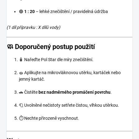
🟢
1 : 20
– lehké znečištění / pravidelná údržba
(1 díl přípravku : X dílů vody)
🧼 Doporučený postup použití
🧴 Nařeďte Pol Star dle míry znečištění.
🧽 Aplikujte na mikrovláknovou utěrku, kartáček nebo
jemný kartáč.
🚗 Čistěte
bez nadměrného promáčení povrchu
.
🧻 Uvolněné nečistoty setřete čistou, vlhkou utěrkou.
⏱️ Nechte přirozeně vyschnout.