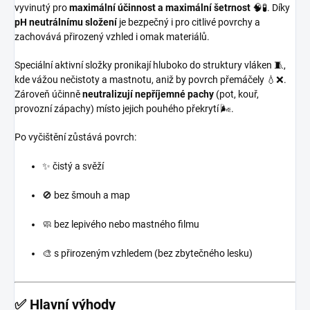
vyvinutý pro
maximální účinnost a maximální šetrnost
🧠🧪. Díky
pH neutrálnímu složení
je bezpečný i pro citlivé povrchy a
zachovává přirozený vzhled i omak materiálů.
Speciální aktivní složky pronikají hluboko do struktury vláken 🧵,
kde vážou nečistoty a mastnotu, aniž by povrch přemáčely 💧❌.
Zároveň účinně
neutralizují nepříjemné pachy
(pot, kouř,
provozní zápachy) místo jejich pouhého překrytí 🌬️.
Po vyčištění zůstává povrch:
✨ čistý a svěží
🚫 bez šmouh a map
🧼 bez lepivého nebo mastného filmu
🎨 s přirozeným vzhledem (bez zbytečného lesku)
✅ Hlavní výhody