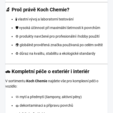
🔬 Proč právě Koch Chemie?
🧪 vlastní vývoj a laboratorní testování
🛡️ vysoká účinnost při maximální šetrnosti k povrchům
⚙️ produkty navržené pro profesionální i hobby použití
🌍 globálně prověřená značka používaná po celém světě
♻️ důraz na kvalitu, stabilitu a ekologické standardy
🚗 Kompletní péče o exteriér i interiér
V sortimentu
Koch Chemie
najdete vše pro komplexní péči o
vozidlo:
🧼 mytí a předmytí (šampony, aktivní pěny)
🧽 dekontaminaci a přípravu povrchů